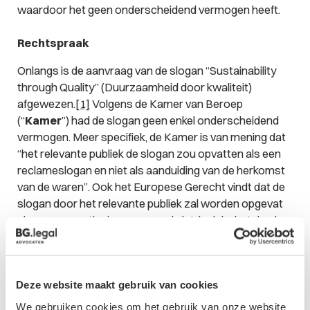
waardoor het geen onderscheidend vermogen heeft.
Rechtspraak
Onlangs is de aanvraag van de slogan “Sustainability
through Quality” (
Duurzaamheid door kwaliteit
)
afgewezen.
[1]
Volgens de Kamer van Beroep
(“
Kamer
”) had de slogan geen enkel onderscheidend
vermogen. Meer specifiek, de Kamer is van mening dat
“
het relevante publiek de slogan zou opvatten als een
reclameslogan en niet als aanduiding van de herkomst
van de waren”
. Ook het Europese Gerecht vindt dat de
slogan door het relevante publiek zal worden opgevat
als een promotiezin,
vanwege de intrinsieke betekenis
ervan
, en niet als commerciële oorsprong. Ook “OTHER
COMPANIES DO SOFTWARE WE DO SUPPORT” is
afgewezen.
[2]
Het Europees Gerecht concludeerde
Deze website maakt gebruik van cookies
ook in dit geval dat de slogan door het relevante publiek
zal worden opgevat als een promotiezin vanwege de
We gebruiken cookies om het gebruik van onze website