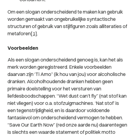
Om een slogan onderscheidend te maken kan gebruik
worden gemaakt van ongebruikelijke syntactische
structuren of gebruik van stijlfiguren zoals alliteraties of
metaforen
[1]
.
Voorbeelden
Als een slogan onderscheidend genoeg is, kan het als
merk worden geregistreerd. Enkele voorbeelden
daarvan zijn ‘Ti Amo” (
ik hou van jou
) voor alcoholische
dranken. Alcoholhoudende dranken hebben geen
primaire doelstelling voor het versturen van
liefdesboodschappen. “Wet dust can’t fly” (
nat stof kan
niet vliegen
) voor o.a. stofzuigmachines. ‘Nat stof’ is
een tegenstrijdigheid, en is daardoor voldoende
fantasievol om onderscheidend vermogen te hebben.
“Save Our Earth Now” (
red onze aarde nu
) daarentegen
is slechts een waarde statement of politiek motto