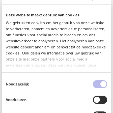
Twentynext
en
Brush AI
ontwikkelen we de AI
Compliance check. Voor meer info:
https://ai-
Deze website maakt gebruik van cookies
compliance.nl
We gebruiken cookies om het gebruik van onze website
te verbeteren, content en advertenties te personaliseren,
om functies voor social media te bieden en om ons
websiteverkeer te analyseren. Het analyseren van onze
Contactformulier
website gebeurt anoniem en behoort tot de noodzakelijke
cookies. Ook delen we informatie over uw gebruik van
onze site met onze partners voor social media,
adverteren en analyse. Deze partners kunnen deze
gegevens combineren met andere informatie die u aan ze
heeft verstrekt of die ze hebben verzameld op basis van
Toestemmingsselectie
uw gebruik van hun services.
Noodzakelijk
Voorkeuren