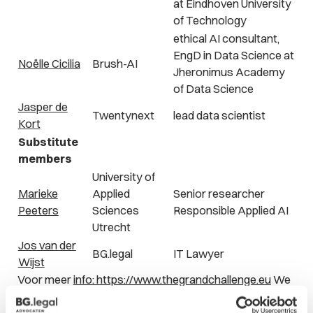
at Eindhoven University
of Technology
ethical AI consultant,
EngD in Data Science at
Noëlle Cicilia
Brush-AI
Jheronimus Academy
of Data Science
Jasper de
Twentynext
lead data scientist
Kort
Substitute
members
University of
Marieke
Applied
Senior researcher
Peeters
Sciences
Responsible Applied AI
Utrecht
Jos van der
BG.legal
IT Lawyer
Wijst
Voor meer
info: https://www.thegrandchallenge.eu
We
houden ons dus paraat maar zitten zeker niet stil.
Samen met onze projectpartners
Promax IT
,