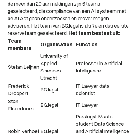
de meer dan 20 aanmeldingen zijn 6 teams
geselecteerd, die compliance van een AI systeem met
de AI Act gaan onderzoeken en erover mogen
adviseren. Het team van BG.legal is als 7e en dus eerste
reserveteam geselecteerd.
Het team bestaat uit:
Team
Organisation
Function
members
University of
Applied
Professor in Artificial
Stefan Leijnen
Sciences
Intelligence
Utrecht
Frederick
IT Lawyer, data
BG.legal
Droppert
scientist
Stan
BG.legal
IT Lawyer
Elsendoorn
Paralegal, Master
student Data Science
Robin Verhoef
BG.legal
and Artificial Intelligence