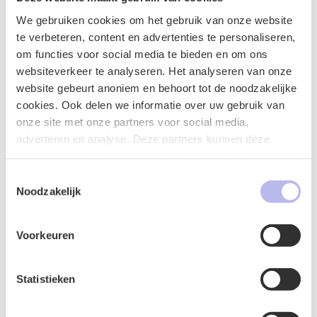
We gebruiken cookies om het gebruik van onze website
E-mailadres
*
te verbeteren, content en advertenties te personaliseren,
om functies voor social media te bieden en om ons
websiteverkeer te analyseren. Het analyseren van onze
website gebeurt anoniem en behoort tot de noodzakelijke
cookies. Ook delen we informatie over uw gebruik van
Telefoonnummer
*
onze site met onze partners voor social media,
adverteren en analyse. Deze partners kunnen deze
gegevens combineren met andere informatie die u aan ze
heeft verstrekt of die ze hebben verzameld op basis van
Toestemmingsselectie
uw gebruik van hun services.
Noodzakelijk
Vraag of opmerking
*
Voorkeuren
Statistieken