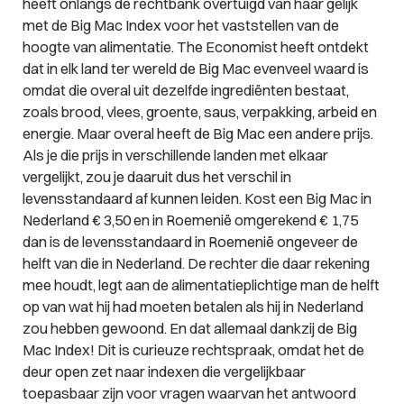
heeft onlangs de rechtbank overtuigd van haar gelijk
met de Big Mac Index voor het vaststellen van de
hoogte van alimentatie. The Economist heeft ontdekt
dat in elk land ter wereld de Big Mac evenveel waard is
omdat die overal uit dezelfde ingrediënten bestaat,
zoals brood, vlees, groente, saus, verpakking, arbeid en
energie. Maar overal heeft de Big Mac een andere prijs.
Als je die prijs in verschillende landen met elkaar
vergelijkt, zou je daaruit dus het verschil in
levensstandaard af kunnen leiden. Kost een Big Mac in
Nederland € 3,50 en in Roemenië omgerekend € 1,75
dan is de levensstandaard in Roemenië ongeveer de
helft van die in Nederland. De rechter die daar rekening
mee houdt, legt aan de alimentatieplichtige man de helft
op van wat hij had moeten betalen als hij in Nederland
zou hebben gewoond. En dat allemaal dankzij de Big
Mac Index! Dit is curieuze rechtspraak, omdat het de
deur open zet naar indexen die vergelijkbaar
toepasbaar zijn voor vragen waarvan het antwoord