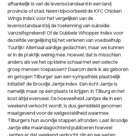
afhankelijk is van de levensstandaard in een land,
provincie of stad. Neem bijvoorbeeld de KFC Chicken
Wings Index voor het vergelijken van de
levensstandaard bij de toekenning van subsidie.
Vanzelfsprekend! Of de Dubbele Whopper Index voor
dezelfde vergelijking bij het verlenen van voedselhulp.
Tuurlijk! Allemaal aardige gedachten, maar we kunnen
er in de praktijk weinig mee. Hoewel, dat is misschien
anders als we het op kleine schaal met een selecte
groep mensen toepassen? Daarom denk ik als geboren
en getogen Tilburger aan een sympathiek plaatselijk
initiatief: de Broodje Jantje index. Een écht Jantje is
namelijk maar op één plaats te krijgen: in Tilburg en het
kost altijd evenveel. De hoeveelheid Jantjes die in een
weekend verkocht wordt, is dus gemiddeld genomen
maatgevend voor de welgesteldheid waarmee
Tilburgers hun avondje stappen afronden. Laat Broodje
Jantje elke maandagochtend publiceren hoeveel
Jantjes er dat weekend verkocht zijn en we weten