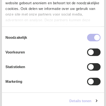
website gebeurt anoniem en behoort tot de noodzakelijke
cookies. Ook delen we informatie over uw gebruik van
onze site met onze partners voor social media,
adverteren en analyse. Deze partners kunnen deze
gegevens combineren met andere informatie die u aan ze
heeft verstrekt of die ze hebben verzameld op basis van
Toestemmingsselectie
Naam
*
uw gebruik van hun services.
Noodzakelijk
Voorkeuren
E-mailadres
*
Statistieken
Marketing
Telefoonnummer
*
Details tonen