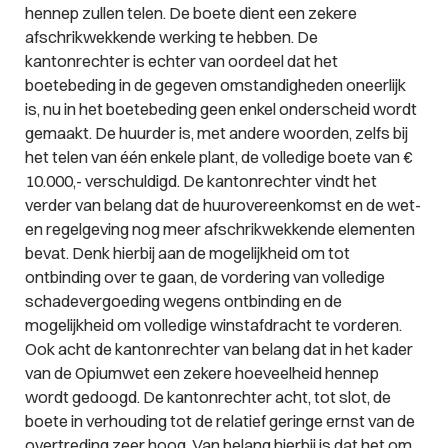
hennep zullen telen. De boete dient een zekere
afschrikwekkende werking te hebben. De
kantonrechter is echter van oordeel dat het
boetebeding in de gegeven omstandigheden oneerlijk
is, nu in het boetebeding geen enkel onderscheid wordt
gemaakt. De huurder is, met andere woorden, zelfs bij
het telen van één enkele plant, de volledige boete van €
10.000,- verschuldigd. De kantonrechter vindt het
verder van belang dat de huurovereenkomst en de wet-
en regelgeving nog meer afschrikwekkende elementen
bevat. Denk hierbij aan de mogelijkheid om tot
ontbinding over te gaan, de vordering van volledige
schadevergoeding wegens ontbinding en de
mogelijkheid om volledige winstafdracht te vorderen.
Ook acht de kantonrechter van belang dat in het kader
van de Opiumwet een zekere hoeveelheid hennep
wordt gedoogd. De kantonrechter acht, tot slot, de
boete in verhouding tot de relatief geringe ernst van de
overtreding zeer hoog. Van belang hierbij is dat het om