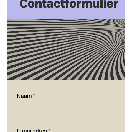
Contactformulier
Naam
*
E-mailadres
*