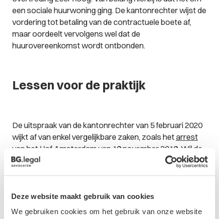
een sociale huurwoning ging. De kantonrechter wijst de
vordering tot betaling van de contractuele boete af,
maar oordeelt vervolgens wel dat de
huurovereenkomst wordt ontbonden.
Lessen voor de praktijk
De uitspraak van de kantonrechter van 5 februari 2020
wijkt af van enkel vergelijkbare zaken, zoals het
arrest
van het Hof Amsterdam van 19 november 2019. Wil de
boete een zekere afschrikwekkende werking hebben,
dan dient de boete een bepaalde minimumhoogte te
hebben, zeker nu verondersteld wordt dat met
drugshandel aanzienlijke winsten behaald kunnen
Deze website maakt gebruik van cookies
worden. In het hiervoor aangehaalde arrest van het hof
We gebruiken cookies om het gebruik van onze website