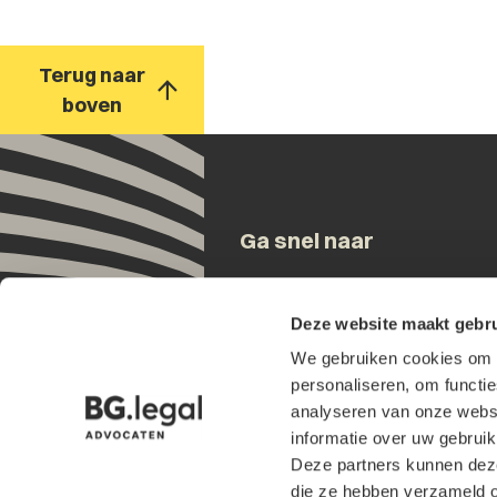
Terug naar
boven
Ga snel naar
Onze mensen
Deze website maakt gebru
Expertises
We gebruiken cookies om h
Updates
personaliseren, om functi
Over ons
analyseren van onze websi
Contact
informatie over uw gebruik
Werken bij
Deze partners kunnen deze
Internationaal
die ze hebben verzameld o