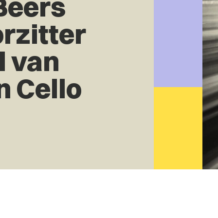
Beers
rzitter
d van
n Cello