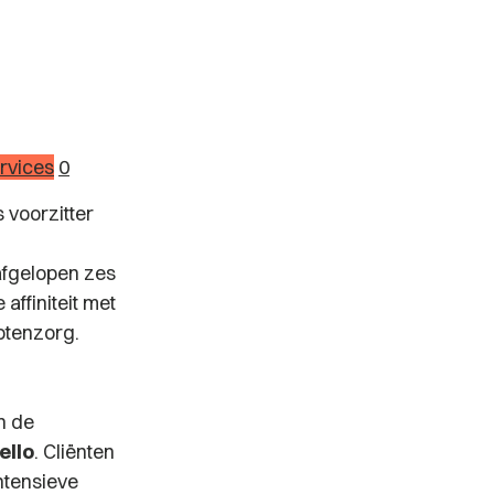
rvices
0
 voorzitter
afgelopen zes
affiniteit met
ptenzorg.
n de
ello
. Cliënten
ntensieve