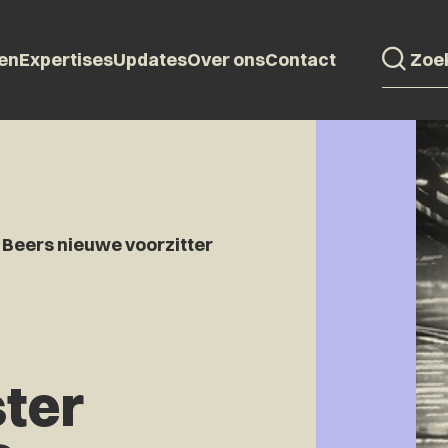
en
Expertises
Updates
Over ons
Contact
 Beers nieuwe voorzitter
ter