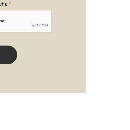
cha
*