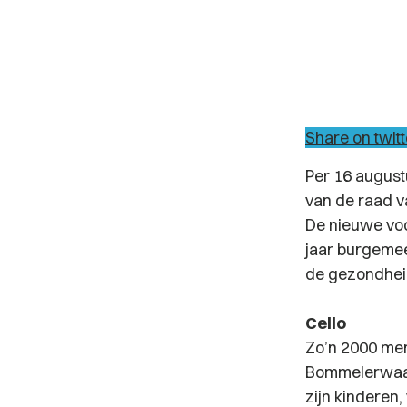
Share on twitt
Per 16 august
van de raad v
De nieuwe voo
jaar burgemees
de gezondheid
Cello
Zo’n 2000 men
Bommelerwaar
zijn kinderen