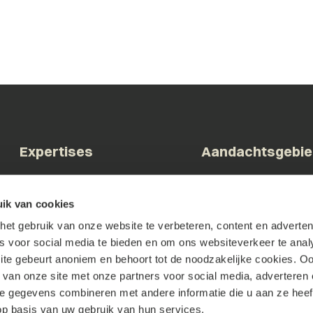
Expertises
Aandachtsgebi
Arbeid & Ontslag
Bestuur & Overheid
ik van cookies
Commerciële contracten
Bouw & Vastgoed
et gebruik van onze website te verbeteren, content en advertent
Corporate & M&A
Brainport & Innovatie
es voor social media te bieden en om ons websiteverkeer te anal
Faillissement &
Familiebedrijven & DG
te gebeurt anoniem en behoort tot de noodzakelijke cookies. O
Herstructurering
Tech & Digital
 van onze site met onze partners voor social media, adverteren 
Geschillenbeslechting
Zorg & Welzijn
 gegevens combineren met andere informatie die u aan ze heeft
Intellectueel Eigendom
p basis van uw gebruik van hun services.