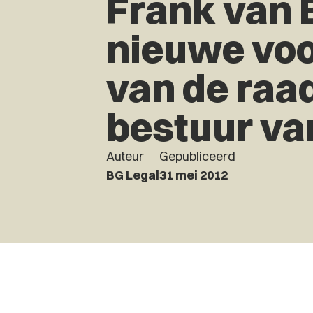
Frank van 
nieuwe voo
van de raa
bestuur va
Auteur
Gepubliceerd
BG Legal
31 mei 2012