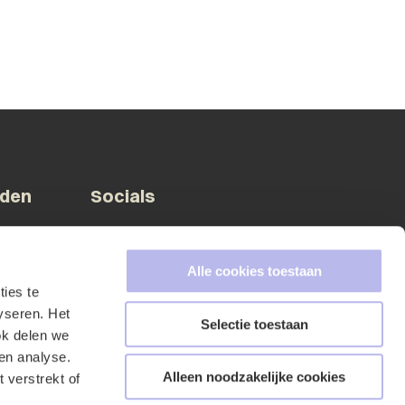
eden
Socials
Facebook
Instagram
LinkedIn
X (Twitter)
Alle cookies toestaan
ies te
yseren. Het
A
Selectie toestaan
Member of
ok delen we
en analyse.
Alleen noodzakelijke cookies
 verstrekt of