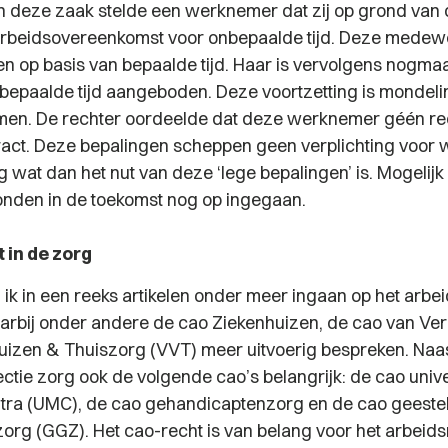
 In deze zaak stelde een werknemer dat zij op grond van 
arbeidsovereenkomst voor onbepaalde tijd. Deze medewer
en op basis van bepaalde tijd. Haar is vervolgens nogma
 bepaalde tijd aangeboden. Deze voortzetting is mondeli
en. De rechter oordeelde dat deze werknemer géén re
ract. Deze bepalingen scheppen geen verplichting voor 
g wat dan het nut van deze ‘lege bepalingen’ is. Mogelijk
nden in de toekomst nog op ingegaan.
 in de zorg
 ik in een reeks artikelen onder meer ingaan op het arbei
daarbij onder andere de cao Ziekenhuizen, de cao van Ve
izen & Thuiszorg (VVT) meer uitvoerig bespreken. Naas
ectie zorg ook de volgende cao’s belangrijk: de cao unive
ra (UMC), de cao gehandicaptenzorg en de cao geestel
rg (GGZ). Het cao-recht is van belang voor het arbeids