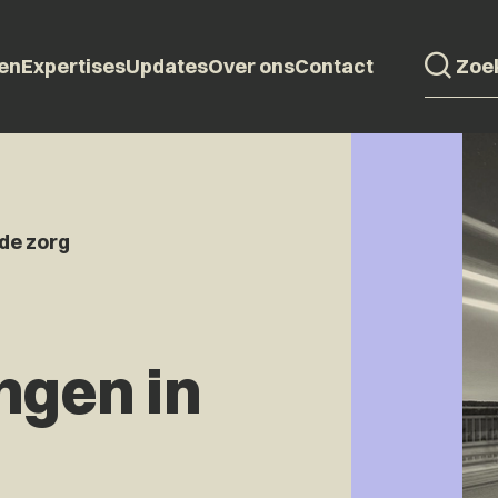
en
Expertises
Updates
Over ons
Contact
de zorg
ngen in