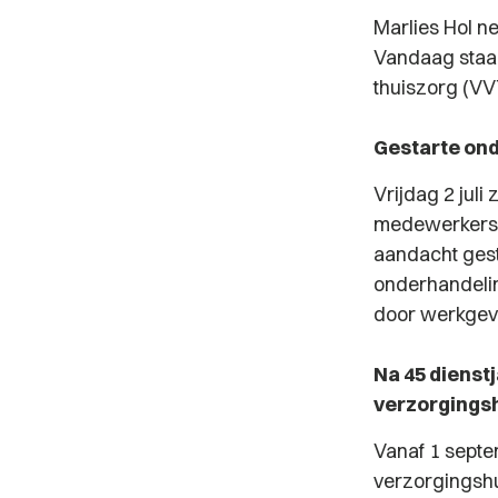
Marlies Hol n
Vandaag staan
thuiszorg (VV
Gestarte on
Vrijdag 2 jul
medewerkers d
aandacht gest
onderhandelin
door werkgev
Na 45 dienst
verzorgingsh
Vanaf 1 septe
verzorgingshu