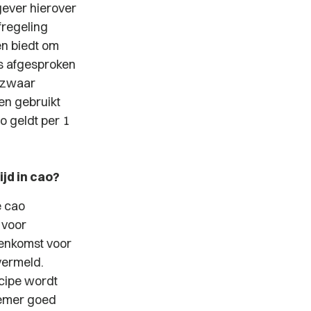
gever hierover
fregeling
en biedt om
is afgesproken
n zwaar
en gebruikt
 geldt per 1
jd in cao?
e cao
 voor
enkomst voor
vermeld.
ncipe
wordt
nemer goed