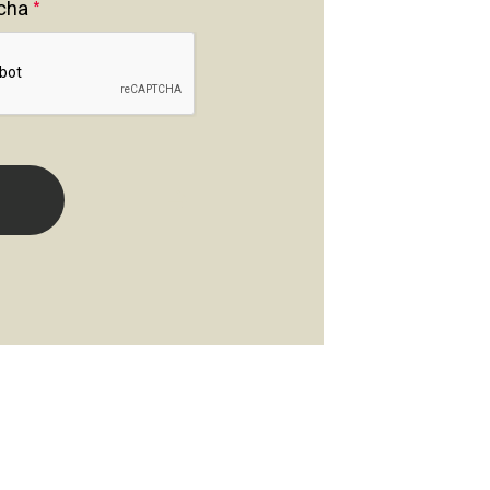
cha
*