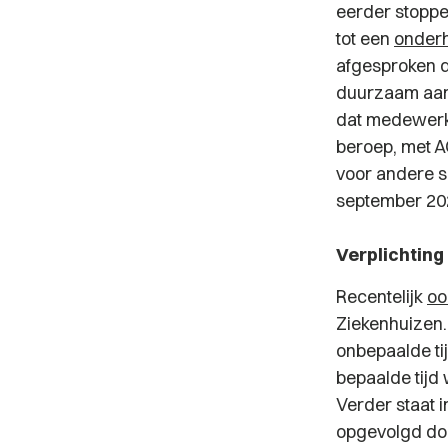
eerder stoppe
tot een
onder
afgesproken d
duurzaam aan 
dat medewerke
beroep, met A
voor andere s
september 20
Verplichting
Recentelijk
oo
Ziekenhuizen. 
onbepaalde ti
bepaalde tijd
Verder staat 
opgevolgd do