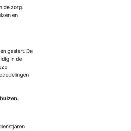
n de zorg.
uizen en
en gestart. De
dig in de
eze
 mededelingen
ghuizen,
dienstjaren