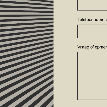
Telefoonnumm
Vraag of opmer