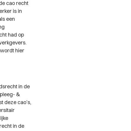
de cao recht
ker is in
als een
ng
cht had op
werkgevers.
 wordt hier
dsrecht in de
rpleeg- &
t deze cao’s,
rsitair
ijke
recht in de