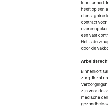
functioneert.
heeft op een 
dienst getred
contract voor
overeengekom
een vast cont
Het is de vraa
door de vakbo
Arbeidsrecht
Binnenkort zal
zorg. Ik zal 
Verzorgingshu
zijn voor de s
medische cent
gezondheidszo