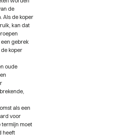
oeten worden
van de
. Als de koper
ruik, kan dat
beroepen
, een gebrek
n de koper
en oude
een
r
ntbrekende,
omst als een
aard voor
e termijn moet
 heeft