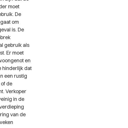
der moet
bruik. De
k gaat om
eval is. De
ebrek
l gebruik als
st. Er moet
 woongenot en
hinderlijk dat
n een rustig
of de
t. Verkoper
weinig in de
verdieping
ering van de
 weken