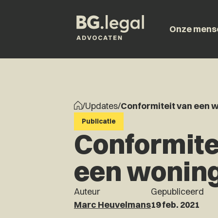
Onze mens
/
Updates
/
Conformiteit van een 
Publicatie
Conformite
een wonin
Auteur
Gepubliceerd
Marc Heuvelmans
19 feb. 2021