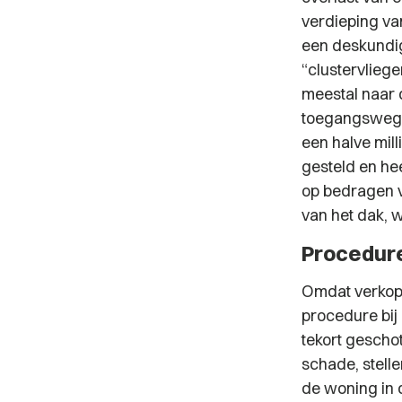
verdieping va
een deskundig
“clustervlieg
meestal naar d
toegangswegen
een halve mill
gesteld en he
op bedragen va
van het dak, 
Procedure
Omdat verkoper
procedure bij
tekort geschot
schade, stell
de woning in 