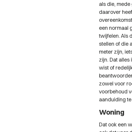
als die, mede
daarover heef
overeenkomst
een normaal g
twijfelen. Als
stellen of di
meter zijn, ie
zijn. Dat alle
wist of redel
beantwoorden 
zowel voor roe
voorbehoud vo
aanduiding te
Woning
Dat ook een w