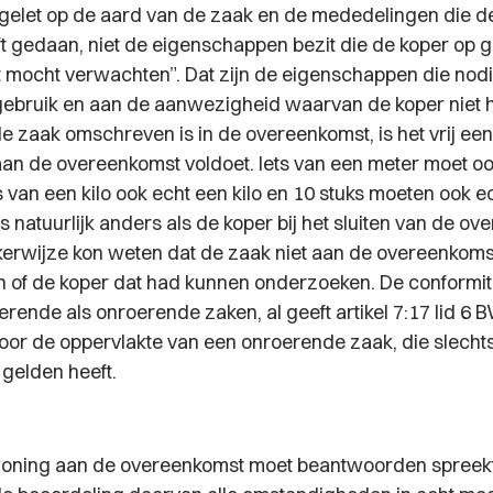
 gelet op de aard van de zaak en de mededelingen die d
t gedaan, niet de eigenschappen bezit die de koper op 
 mocht verwachten”.
Dat zijn de eigenschappen die nodi
ebruik en aan de aanwezigheid waarvan de koper niet 
 de zaak omschreven is in de overeenkomst, is het vrij ee
e aan de overeenkomst voldoet. Iets van een meter moet o
ts van een kilo ook echt een kilo en 10 stuks moeten ook e
s is natuurlijk anders als de koper bij het sluiten van de o
ijkerwijze kon weten dat de zaak niet aan de overeenkom
of de koper dat had kunnen onderzoeken. De conformite
rende als onroerende zaken, al geeft artikel 7:17 lid 6 
or de oppervlakte van een onroerende zaak, die slechts
 gelden heeft.
oning aan de overeenkomst moet beantwoorden spreekt 