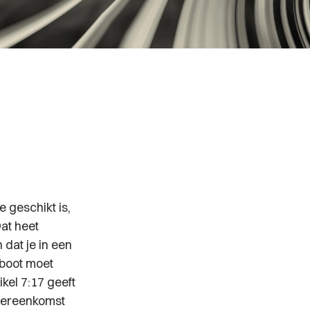
e geschikt is,
at heet
 dat je in een
 boot moet
ikel 7:17 geeft
vereenkomst