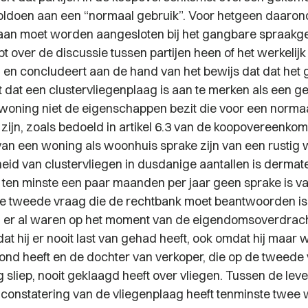
ldoen aan een “normaal gebruik”. Voor hetgeen daaron
an moet worden aangesloten bij het gangbare spraakge
t over de discussie tussen partijen heen of het werkelij
 en concludeert aan de hand van het bewijs dat dat het g
t dat een clustervliegenplaag is aan te merken als een g
oning niet de eigenschappen bezit die voor een normaa
zijn, zoals bedoeld in artikel 6.3 van de koopovereenkom
van een woning als woonhuis sprake zijn van een rustig
id van clustervliegen in dusdanige aantallen is dermate 
ten minste een paar maanden per jaar geen sprake is va
 tweede vraag die de rechtbank moet beantwoorden is 
n er al waren op het moment van de eigendomsoverdrach
 dat hij er nooit last van gehad heeft, ook omdat hij maar 
d heeft en de dochter van verkoper, die op de tweede 
 sliep, nooit geklaagd heeft over vliegen. Tussen de lev
constatering van de vliegenplaag heeft tenminste twee