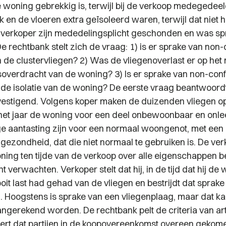
e woning gebrekkig is, terwijl bij de verkoop medegedeel
k en de vloeren extra geïsoleerd waren, terwijl dat niet 
verkoper zijn mededelingsplicht geschonden en was sp
De rechtbank stelt zich de vraag: 1) is er sprake van non-
n de clustervliegen? 2) Was de vliegenoverlast er op he
verdracht van de woning? 3) Is er sprake van non-conf
t de isolatie van de woning? De eerste vraag beantwoord
estigend. Volgens koper maken de duizenden vliegen o
het jaar de woning voor een deel onbewoonbaar en onl
ge aantasting zijn voor een normaal woongenot, met een
 gezondheid, dat die niet normaal te gebruiken is. De ver
ning ten tijde van de verkoop over alle eigenschappen b
 verwachten. Verkoper stelt dat hij, in de tijd dat hij de
t last had gehad van de vliegen en bestrijdt dat sprake 
n. Hoogstens is sprake van een vliegenplaag, maar dat ka
ngerekend worden. De rechtbank pelt de criteria van ar
eert dat partijen in de koopovereenkomst overeen gekome