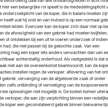
de beoordeling daarvan alle omstandigheden in acht m
hier een belangrijke rol speelt is de mededelingsplicht 
 onderzoekplicht van de koper, die in balans moeten zijn
 heeft wat hij wist en van invloed is op een normaal geb
rmiteit leiden. Evenzeer kan de koper zich daar niet op 
an de afwezigheid van een gebrek had moeten twijfelen
en of ontdekken bij een uit te voeren onderzoek of indie
 had, die niet passen bij de gekochte zaak. Van een
ing mag een koper iets anders verwachten dan van e
chtbaar achterstallig onderhoud. Als vastgesteld is dat 
aak niet aan de overeenkomst beantwoordt, kan de kope
acties instellen tegen de verkoper: aflevering van het o
et gebrek, vervanging van de afgeleverde zaak of onder
n zelfs ontbinding of vernietiging van de koopovereenk
rste oplossingen niet mogelijk is. De kosten komen uiter
e verkoper, die aan zijn verplichting binnen een redelijk
 de koper een geconstateerd gebrek binnen bekwame tijd