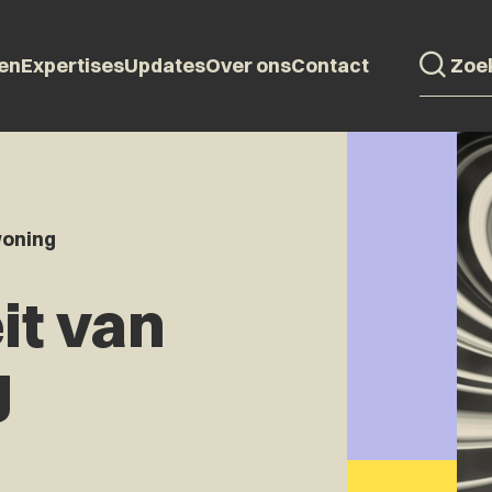
en
Expertises
Updates
Over ons
Contact
woning
it van
g