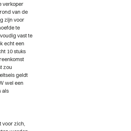
e verkoper
grond van de
g zijn voor
hoefde te
nvoudig vast te
ok echt een
cht 10 stuks
vereenkomst
st zou
itseis geldt
BW wel een
 als
voor zich,