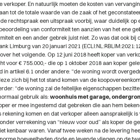
 verkoper. En natuurlijk moeten de kosten van vervanging
aan tot de totale waarde van de zaak of het geconstatee
 de rechtspraak een uitspraak voorbij, waar duidelijk op 
beoordeling van conformiteit ten aanzien van het ene geb
miteit en een ander gebrek juist niet. Zo was dat ook bij 
ank Limburg van 20 januari 2021 (ECLI:NL:RBLIM:2021:12
 over het volgende. Op 12 juni 2018 heeft koper van verk
t voor € 755.000,- die op 1 oktober 2018 aan koper gelev
 in artikel 6.1 onder andere:
“de woning wordt overged
deze zich bij het tot stand komen van de koopovereenkom
erder: “
de woning zal de feitelijke eigenschappen bezitte
normaal gebruik als:
woonhuis met garage, ondergrond
koper er mee ingestemd dat gebreken die aan hem beken
s rekening komen en dat verkoper alleen aansprakelijk is
 onder verrekening van “nieuw voor oud” als koper de ge
niet kenbaar waren. Vanaf twee weken na de levering hee
 enorme hoeveelheden dode en levende vliegen op de t