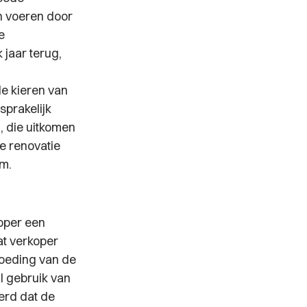
n voeren door
e
 jaar terug,
le kieren van
sprakelijk
, die uitkomen
e renovatie
em.
koper een
at verkoper
rgoeding van de
l gebruik van
erd dat de