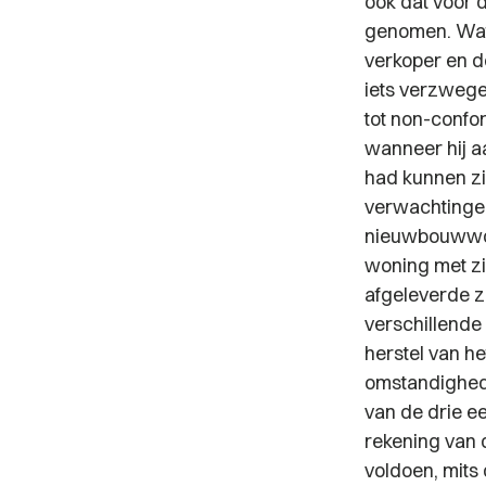
ook dat voor 
genomen. Wat 
verkoper en de
iets verzwegen
tot non-confo
wanneer hij a
had kunnen zi
verwachtingen
nieuwbouwwon
woning met zi
afgeleverde z
verschillende 
herstel van h
omstandighede
van de drie ee
rekening van d
voldoen, mits