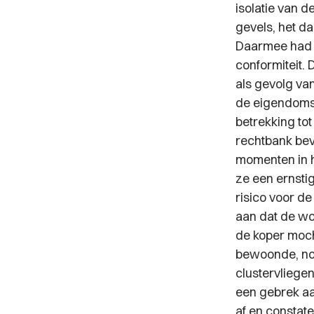
isolatie van d
gevels, het da
Daarmee had 
conformiteit. 
als gevolg va
de eigendomso
betrekking to
rechtbank bev
momenten in 
ze een ernsti
risico voor de
aan dat de wo
de koper mocht
bewoonde, nooi
clustervliege
een gebrek aa
af en constat