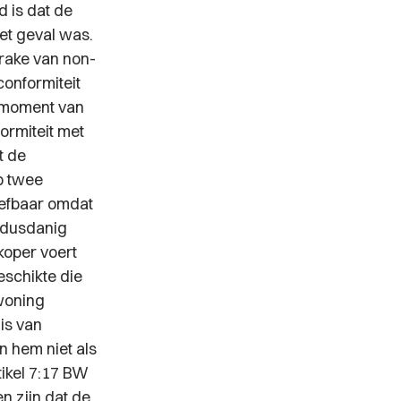
d is dat de
het geval was.
rake van non-
conformiteit
t moment van
ormiteit met
t de
p twee
eefbaar omdat
 dusdanig
koper voert
eschikte die
 woning
is van
n hem niet als
tikel 7:17 BW
n zijn dat de