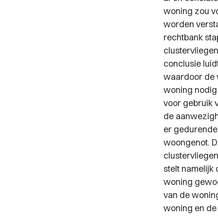
woning zou vo
worden versta
rechtbank stap
clustervliegen
conclusie luid
waardoor de w
woning nodig 
voor gebruik 
de aanwezighe
er gedurende 
woongenot. De
clustervliege
stelt namelijk
woning gewoon
van de woning
woning en de 