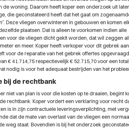
n de woning. Daarom heeft koper een onderzoek uit late
e, die geconstateerd heeft dat het gaat om zogenaamd
en”. Deze vliegen overwinteren in gebouwen en komen elk
ezelfde plaatsen. Dat is alleen te voorkomen indien alle
 voor de vliegen dicht gekit worden, dat wil zeggen al
imeter en meer. Koper heeft verkoper voor dit gebrek aan
eft voor de reparatie van het gebrek offertes opgevraagd
n € 41.714,75 respectievelijk € 52.715,70 voor een total
wat nodig is voor het adequaat bestrijden van het proble
 bij de rechtbank
 niet van plan is voor die kosten op te draaien, begint 
 de rechtbank. Koper vordert een verklaring voor recht d
en is in zijn contractuele leveringsverplichting, met ve
ende dat de mate van overlast van de vliegen een normaa
de weg staat. Bovendien is bij het onderzoek geconstate