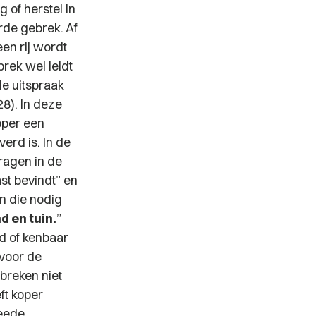
 of herstel in
rde gebrek. Af
een rij wordt
rek wel leidt
de uitspraak
8). In deze
oper een
erd is. In de
ragen in de
st bevindt”
en
n die nodig
 en tuin.
”
d of kenbaar
 voor de
breken niet
ft koper
weede