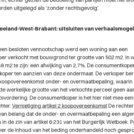
orden uitgelegd als ‘zonder rechtsgevolg’.
eland-West-Brabant: uitsluiten van verhaalsmogeli
een besloten vennootschap werd een woning aan een
r verkocht met bouwgrond ter grootte van 502 m2. In w
,48 m2 te zijn: een afwijking van 2,7%. De consumentkope
erkoper ten aanzien van deze ondermaat. De verkoper ber
 2 koopovereenkomst onder- en overmaatbepaling, waarin 
 de werkelijke grootte van het verkochte perceel geen aa
htsvordering. De consumentkoper is het hier niet mee ee
chter.
Vernietiging artikel 2 koopovereenkomst
De rechter 
 van belang dat de onder- en overmaatbepaling een alg
in de zin van artikel 6:231 van het Burgerlijk Wetboek. 
ver de inhoud van het beding onderhandeld noch gespr