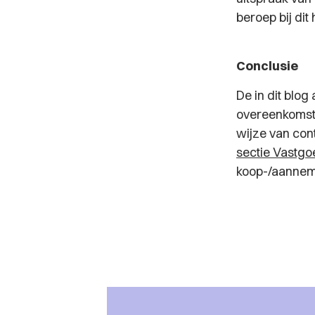
beroep bij dit 
Conclusie
De in dit blo
overeenkomst
wijze van con
sectie Vastg
koop-/aannem