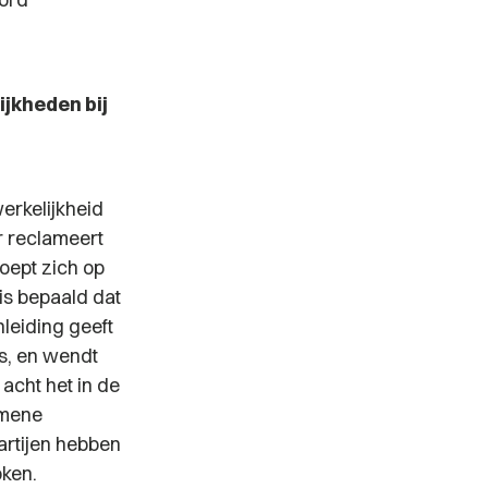
jkheden bij
erkelijkheid
r reclameert
oept zich op
is bepaald dat
nleiding geeft
ns, en wendt
acht het in de
emene
Partijen hebben
oken.