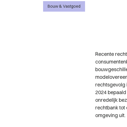
Bouw & Vastgoed
Recente recht
consumentenb
bouwgeschill
modelovereenk
rechtsgevolg 
2024 bepaald 
onredelijk be
rechtbank tot
omgeving uit.