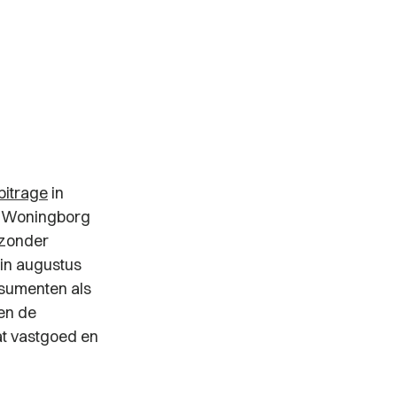
bitrage
in
e Woningborg
 zonder
in augustus
nsumenten als
en de
at vastgoed en