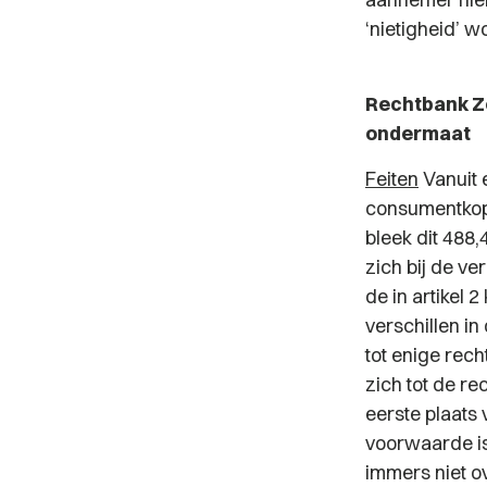
‘nietigheid’ w
Rechtbank Ze
ondermaat
Feiten
Vanuit 
consumentkope
bleek dit 488
zich bij de v
de in artikel
verschillen in
tot enige rec
zich tot de re
eerste plaats
voorwaarde is 
immers niet o