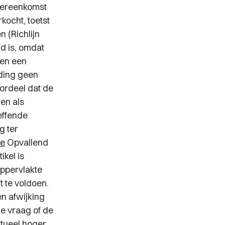
overeenkomst
kocht, toetst
n (Richlijn
d is, omdat
een een
eding geen
oordeel dat de
en als
effende
g ter
ie
Opvallend
ikel is
oppervlakte
 te voldoen.
n afwijking
de vraag of de
tueel hoger