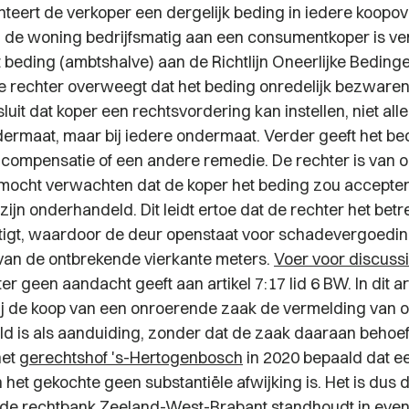
teert de verkoper een dergelijk beding in iedere koop
 Nu de woning bedrijfsmatig aan een consumentkoper is ver
 beding (ambtshalve) aan de Richtlijn Oneerlijke Bedinge
e rechter overweegt dat het beding onredelijk bezwaren
sluit dat koper een rechtsvordering kan instellen, niet all
ermaat, maar bij iedere ondermaat. Verder geeft het b
p compensatie of een andere remedie. De rechter is van 
 mocht verwachten dat de koper het beding zou accepter
ijn onderhandeld. Dit leidt ertoe dat de rechter het betr
tigt, waardoor de deur openstaat voor schadevergoedin
an de ontbrekende vierkante meters.
Voer voor discuss
er geen aandacht geeft aan artikel 7:17 lid 6 BW. In dit art
ij de koop van een onroerende zaak de vermelding van 
ld is als aanduiding, zonder dat de zaak daaraan behoeft
het
gerechtshof 's-Hertogenbosch
in 2020 bepaald dat ee
het gekochte geen substantiële afwijking is. Het is dus 
 de rechtbank Zeeland-West-Brabant standhoudt in even