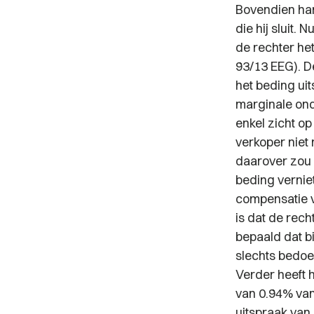
Bovendien han
die hij sluit.
de rechter het
93/13 EEG). D
het beding uit
marginale ond
enkel zicht o
verkoper niet
daarover zou z
beding vernie
compensatie v
is dat de recht
bepaald dat b
slechts bedoe
Verder heeft 
van 0.94% van 
uitspraak van