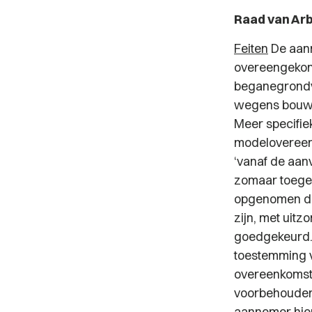
Raad van Ar
Feiten
De aann
overeengekom
beganegrondv
wegens bouwti
Meer specifie
modelovereenk
‘vanaf de aan
zomaar toegel
opgenomen dat
zijn, met uitz
goedgekeurd.
toestemming v
overeenkomst 
voorbehouden 
aannemer hier