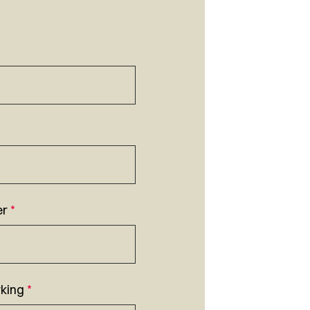
er
*
king
*