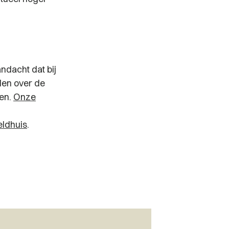
ndacht dat bij
en over de
gen.
Onze
eldhuis
.