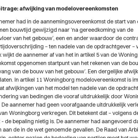
bitrage: afwijking van modelovereenkomsten
emer had in de aannemingsovereenkomst de start van
en bouwtijd gewijzigd naar
‘na
gereedkoming van de
loer van het gebouw
’, een en ander waardoor de contra
jdoverschrijding – ten nadele van de opdrachtgever – 
k wijkt de aannemer af van het in artikel 5 van de Wonin
omst opgenomen startpunt van het rekenen van de bouw
vang van de bouw van het gebouw’.
Een dergelijke afwijk
aten. In artikel 11 Woningborg modelovereenkomst is i
 afwijkingen van het model ten nadele van de opdracht
ondering van bedingen die vooraf uitdrukkelijk door Woni
 De aannemer had geen voorafgaande uitdrukkelijk ver
an Woningborg verkregen. Dit betekent dat – volgens d
- de bepaling nietig is. De aannemer had aangevoerd dat
aan de in de wet genoemde gevallen. De Raad van Arbi
in, echter gezien de bedoeling van partijen moet het w