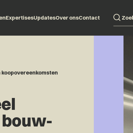
en
Expertises
Updates
Over ons
Contact
en koopovereenkomsten
el
n bouw-