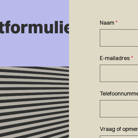
tformulier
Naam
*
E-mailadres
*
Telefoonnumm
Vraag of opmer