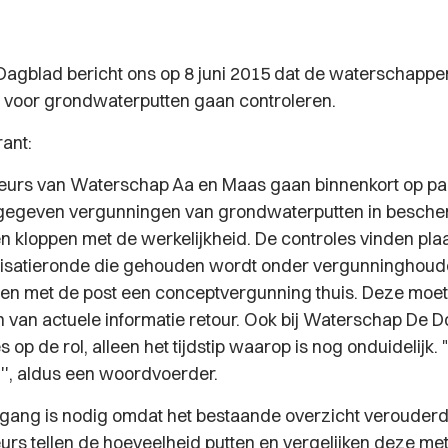
Dagblad bericht ons op 8 juni 2015 dat de waterschappe
voor grondwaterputten gaan controleren.
ant:
leurs van Waterschap Aa en Maas gaan binnenkort op pad
fgegeven vergunningen van grondwaterputten in besch
n kloppen met de werkelijkheid. De controles vinden pla
risatieronde die gehouden wordt onder vergunninghoude
en met de post een conceptvergunning thuis. Deze moe
n van actuele informatie retour. Ook bij Waterschap De 
s op de rol, alleen het tijdstip waarop is nog onduidelijk. 
'', aldus een woordvoerder.
gang is nodig omdat het bestaande overzicht verouderd 
urs tellen de hoeveelheid putten en vergelijken deze met