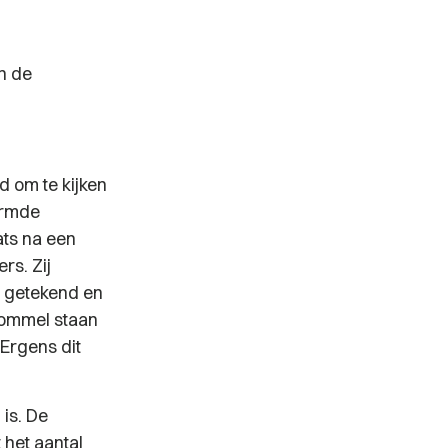
n de
 om te kijken
ermde
ats na een
rs. Zij
t getekend en
Dommel staan
"Ergens dit
is. De
 het aantal