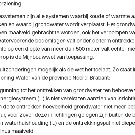
rziening.
systemen zijn alle systemen waarbij koude of warmte 
ken en waarbij grondwater wordt verplaatst. Het grondw
oven maaiveld gebracht te worden; ook het verpompen v
atervoerende bodemlagen valt onder de term onttrekke
e op een diepte van meer dan 500 meter valt echter nie
rop is de Mijnbouwwet van toepassing.
 uitzonderingen mogelijk als de wet het toelaat. Zo staat in
ening Water van de provincie Noord-Brabant:
rgunning tot het onttrekken van grondwater ten behoeve
rgiesysteem (…) is niet vereist ten aanzien van inricht
 de te onttrekken hoeveelheid grondwater niet meer be
uur, voor zover deze inrichtingen gelegen zijn buiten d
n waterhuishouding (…) en de onttrekkingsput niet diepe
inus maaiveld.’