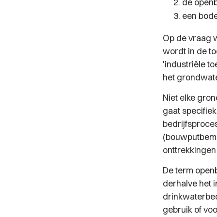
de openb
een bod
Op de vraag w
wordt in de t
'industriële t
het grondwate
Niet elke gron
gaat specifie
bedrijfsproce
(bouwputbemal
onttrekkingen
De term openb
derhalve het 
drinkwaterbed
gebruik of voo