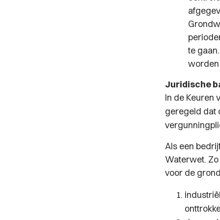
afgegev
Grondwa
periode
te gaan
worden 
Juridische b
In de Keuren 
geregeld dat 
vergunningplic
Als een bedrij
Waterwet. Zo
voor de grond
industri
onttrokk