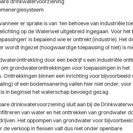
are drinkwatervoorziening
emenergiesysteem
anneer er sprake is van ‘ten behoeve van industriële to
oelichting op de Waterwet uitgebreid ingegaan. Voor het 
oepassingen' is bepalend wie er onttrekt (industrie). Het 
r wordt ingezet (hoogwaardige toepassing of niet) is nie
dwateronttrekking door een bedrijf s een industriële ontt
k om grondwateronttrekkingen voor toepassingen in het
s. Onttrekkingen binnen een inrichting voor bijvoorbeeld
ing) of een bodemsanering vallen hier niet onder; voor
 is in beginsel het waterschap bevoegd gezag.
are drinkwatervoorziening sluit aan bij de Drinkwaterwet
infiltreren van water en het onttrekken van grondwater d
rijven. Het oppompen van grondwater voor bijvoorbeeld
r de verkoop in flessen valt dus niet onder openbare