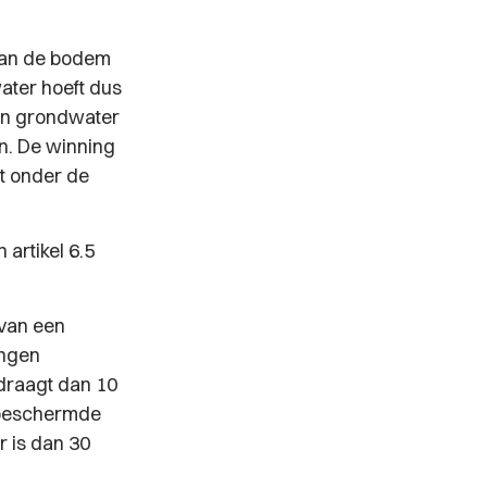
aan de bodem
ater hoeft dus
an grondwater
n. De winning
t onder de
 artikel 6.5
 van een
ingen
draagt dan 10
e beschermde
r is dan 30