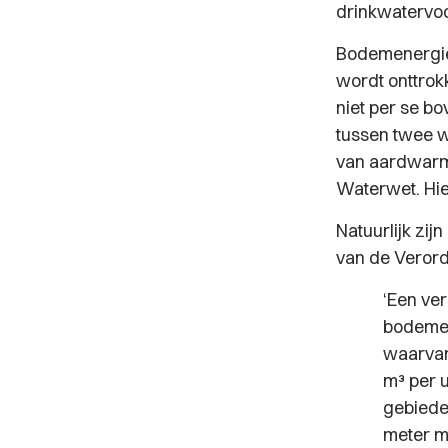
drinkwatervoo
Bodemenergie
wordt onttrok
niet per se b
tussen twee w
van aardwarmt
Waterwet. Hie
Natuurlijk zijn
van de Verord
‘Een ve
bodemene
waarvan
m³ per 
gebiede
meter m