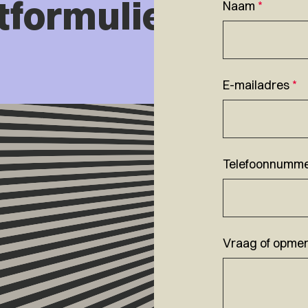
tformulier
Naam
*
E-mailadres
*
Telefoonnumm
Vraag of opmer