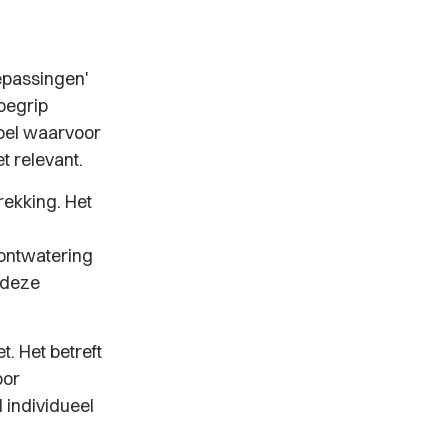
epassingen'
begrip
doel waarvoor
t relevant.
rekking. Het
 ontwatering
 deze
. Het betreft
oor
 individueel