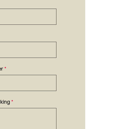
er
*
king
*