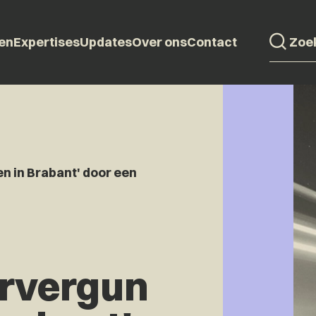
en
Expertises
Updates
Over ons
Contact
 in Brabant' door een
rvergun