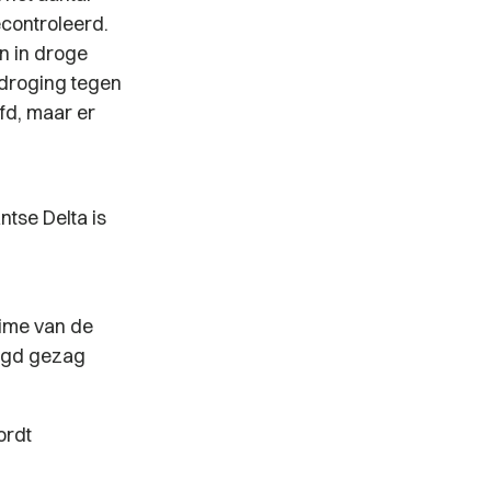
controleerd.
n in droge
rdroging tegen
fd, maar er
tse Delta is
gime van de
egd gezag
ordt