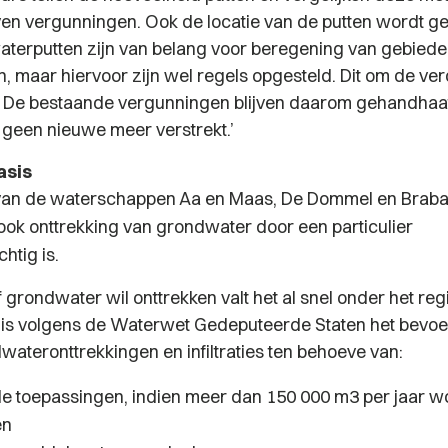
en vergunningen. Ook de locatie van de putten wordt ge
terputten zijn van belang voor beregening van gebiede
n, maar hiervoor zijn wel regels opgesteld. Dit om de ve
. De bestaande vergunningen blijven daarom gehandhaa
geen nieuwe meer verstrekt.’
asis
van de waterschappen Aa en Maas, De Dommel en Braban
ook onttrekking van grondwater door een particulier
htig is.
f grondwater wil onttrekken valt het al snel onder het re
 is volgens de Waterwet Gedeputeerde Staten het bevo
wateronttrekkingen en infiltraties ten behoeve van:
ële toepassingen, indien meer dan 150 000 m3 per jaar w
en