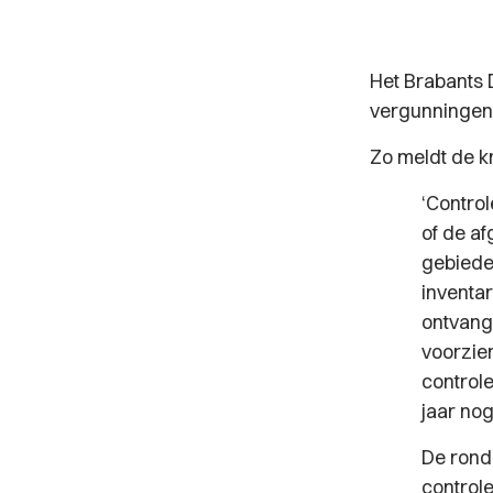
Het Brabants 
vergunningen 
Zo meldt de kr
‘Contro
of de a
gebiede
inventa
ontvang
voorzie
controle
jaar nog
De rond
controle