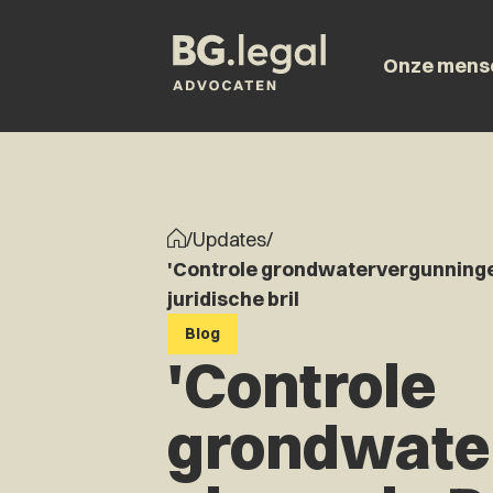
Onze mens
/
Updates
/
'Controle grondwatervergunningen
juridische bril
Blog
'Controle
grondwate