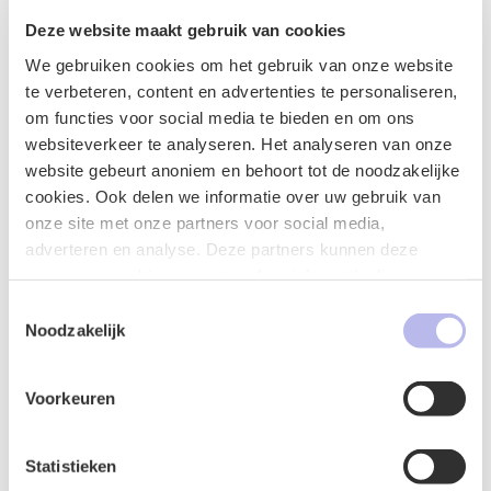
Deze website maakt gebruik van cookies
We gebruiken cookies om het gebruik van onze website
te verbeteren, content en advertenties te personaliseren,
E-mailadres
*
om functies voor social media te bieden en om ons
websiteverkeer te analyseren. Het analyseren van onze
website gebeurt anoniem en behoort tot de noodzakelijke
cookies. Ook delen we informatie over uw gebruik van
onze site met onze partners voor social media,
Telefoonnummer
*
adverteren en analyse. Deze partners kunnen deze
gegevens combineren met andere informatie die u aan ze
heeft verstrekt of die ze hebben verzameld op basis van
Toestemmingsselectie
uw gebruik van hun services.
Noodzakelijk
Vraag of opmerking
*
Voorkeuren
Statistieken