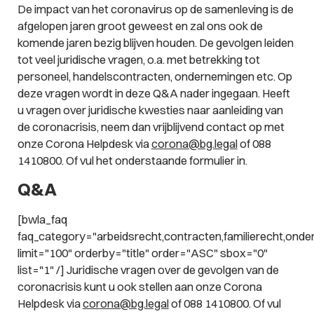
De impact van het coronavirus op de samenleving is de
afgelopen jaren groot geweest en zal ons ook de
komende jaren bezig blijven houden. De gevolgen leiden
tot veel juridische vragen, o.a. met betrekking tot
personeel, handelscontracten, ondernemingen etc. Op
deze vragen wordt in deze Q&A nader ingegaan. Heeft
u vragen over juridische kwesties naar aanleiding van
de coronacrisis, neem dan vrijblijvend contact op met
onze Corona Helpdesk via
corona@bg.legal
of 088
1410800. Of vul het onderstaande formulier in.
Q&A
[bwla_faq
faq_category="arbeidsrecht,contracten,familierecht,onde
limit="100" orderby="title" order="ASC" sbox="0"
list="1" /] Juridische vragen over de gevolgen van de
coronacrisis kunt u ook stellen aan onze Corona
Helpdesk via
corona@bg.legal
of 088 1410800. Of vul