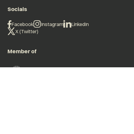
Socials
Facebook
Instagram
LinkedIn
X (Twitter)
Member of
© 2026 BG.legal
Algemene voorwaarden
Privacyverklaring
Klachtenregeling
Vergroot tekst