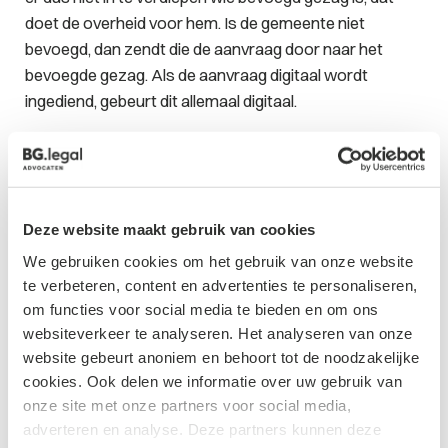
doet de overheid voor hem. Is de gemeente niet
bevoegd, dan zendt die de aanvraag door naar het
bevoegde gezag. Als de aanvraag digitaal wordt
ingediend, gebeurt dit allemaal digitaal.
Vraag 5
Hoe werken de beginselen via de omgevingvisie door in
het verdere beleid?
Deze website maakt gebruik van cookies
Antwoord 5
Bestuursorganen houden bij het toepassen van
We gebruiken cookies om het gebruik van onze website
bevoegdheden rekening met eerder vastgesteld beleid.
te verbeteren, content en advertenties te personaliseren,
Dat volgt uit de algemene beginselen van behoorlijk
om functies voor social media te bieden en om ons
websiteverkeer te analyseren. Het analyseren van onze
bestuur. Het beleid in een omgevingsvisie vormt
website gebeurt anoniem en behoort tot de noodzakelijke
daarmee een kader voor het vaststellen van meer
cookies. Ook delen we informatie over uw gebruik van
concrete beleidsvoornemens die worden opgenomen
onze site met onze partners voor social media,
in andere beleidsdocumenten, zoals programma’s. Het
adverteren en analyse. Deze partners kunnen deze
beleid in omgevingsvisies en programma’s vormt een