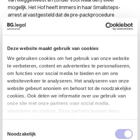
mogelijk. Het Hof heeft immers in haar Smallsteps-
arrest al vastgesteld dat de pre-packprocedure
voortkomt uit de rechtspraak en geen grondslag heeft
in Nederlandse wet- of regelgeving. Het lijkt nu aldus
aan de wetgever om een wettelijk kader voor de pre-
pack vast te stellen. Een wetsvoorstel ligt al een tijdje
Deze website maakt gebruik van cookies
op de plank, de
Wet continuïteit ondernemingen I
. Het
We gebruiken cookies om het gebruik van onze website
lijkt hoog tijd, ook gelet op de gevolgen van de
te verbeteren, content en advertenties te personaliseren,
coronacrisis, dit wetsvoorstel weer af te stoffen en de
om functies voor social media te bieden en om ons
pre-pack een wettelijke basis te geven. Heeft u vragen?
websiteverkeer te analyseren. Het analyseren van onze
Neem dan contact op met de sectie Insolventierecht.
website gebeurt anoniem en behoort tot de noodzakelijke
cookies. Ook delen we informatie over uw gebruik van
onze site met onze partners voor social media,
adverteren en analyse. Deze partners kunnen deze
Contactformulier
gegevens combineren met andere informatie die u aan ze
heeft verstrekt of die ze hebben verzameld op basis van
Toestemmingsselectie
uw gebruik van hun services.
Noodzakelijk