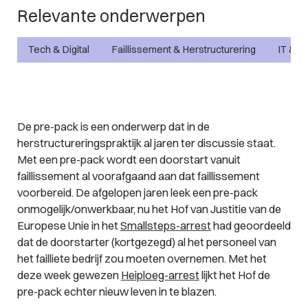
Relevante onderwerpen
Tech & Digital
Faillissement & Herstructurering
IT & P
De pre-pack is een onderwerp dat in de
herstructureringspraktijk al jaren ter discussie staat.
Met een pre-pack wordt een doorstart vanuit
faillissement al voorafgaand aan dat faillissement
voorbereid. De afgelopen jaren leek een pre-pack
onmogelijk/onwerkbaar, nu het Hof van Justitie van de
Europese Unie in het
Smallsteps-arrest
had geoordeeld
dat de doorstarter (kortgezegd) al het personeel van
het failliete bedrijf zou moeten overnemen. Met het
deze week gewezen
Heiploeg-arrest
lijkt het Hof de
pre-pack echter nieuw leven in te blazen.