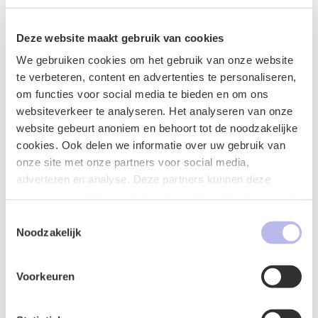
van de subsidie zal moeten blijven uitvoeren.
Zie ook branche
Zorg
Deze website maakt gebruik van cookies
We gebruiken cookies om het gebruik van onze website
te verbeteren, content en advertenties te personaliseren,
om functies voor social media te bieden en om ons
websiteverkeer te analyseren. Het analyseren van onze
Contactformulier
website gebeurt anoniem en behoort tot de noodzakelijke
cookies. Ook delen we informatie over uw gebruik van
onze site met onze partners voor social media,
adverteren en analyse. Deze partners kunnen deze
gegevens combineren met andere informatie die u aan ze
heeft verstrekt of die ze hebben verzameld op basis van
Toestemmingsselectie
uw gebruik van hun services.
Noodzakelijk
Voorkeuren