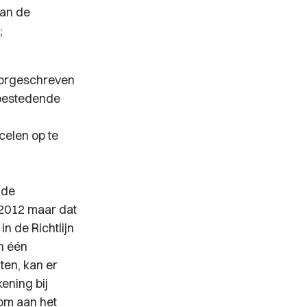
van de
;
voorgeschreven
nbestedende
celen op te
 de
 2012 maar dat
in de Richtlijn
n één
ten, kan er
ening bij
 om aan het