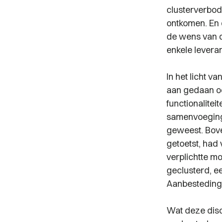
clusterverbod
ontkomen. En d
de wens van d
enkele leveran
In het licht v
aan gedaan o
functionalite
samenvoeging,
geweest. Bove
getoetst, had 
verplichtte m
geclusterd, e
Aanbestedings
Wat deze discu