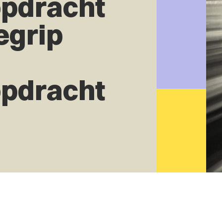
opdracht
egrip
opdracht