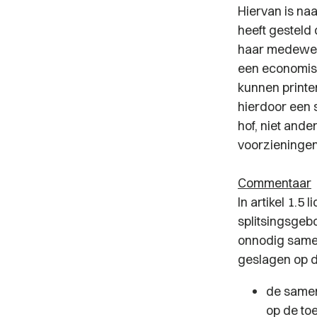
Hiervan is na
heeft gesteld
haar medewerk
een economisc
kunnen printen
hierdoor een s
hof, niet ande
voorzieningen
Commentaar
In artikel 1.5
splitsingsgeb
onnodig samen
geslagen op 
de samen
op de to