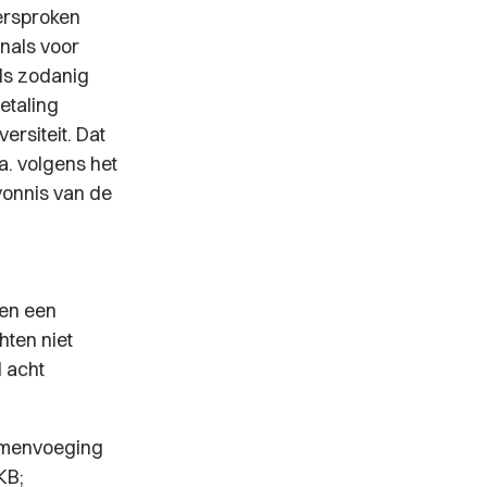
ersproken
onals voor
ls zodanig
etaling
ersiteit. Dat
.a. volgens het
 vonnis van de
 en een
ten niet
 acht
samenvoeging
KB;