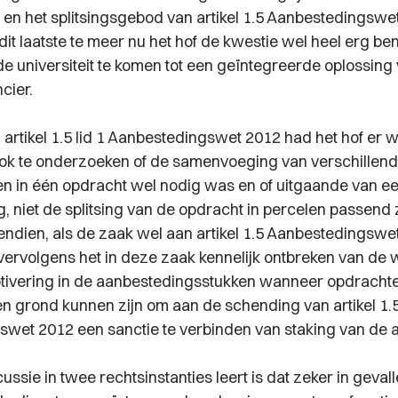
 en het splitsingsgebod van artikel 1.5 Aanbestedingswe
it laatste te meer nu het hof de kwestie wel heel erg be
e universiteit te komen tot een geïntegreerde oplossing
cier.
an artikel 1.5 lid 1 Aanbestedingswet 2012 had het hof er 
ok te onderzoeken of de samenvoeging van verschillen
iten in één opdracht wel nodig was en of uitgaande van e
 niet de splitsing van de opdracht in percelen passend 
ndien, als de zaak wel aan artikel 1.5 Aanbestedingsw
vervolgens het in deze zaak kennelijk ontbreken van de w
otivering in de aanbestedingsstukken wanneer opdrach
en grond kunnen zijn om aan de schending van artikel 1.
wet 2012 een sanctie te verbinden van staking van de 
ssie in twee rechtsinstanties leert is dat zeker in geva