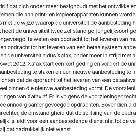
drijf dat zich onder meer bezighoudt met het ontwikkele
temen die aan print- en kopieerapparaten kunnen worde
ns met de wijze waarop de universiteit de aanbesteding he
 heeft de universiteit twee zelfstandige [ongelijksoortig
gevoegd, te weten een opdracht tot het leveren van mul
een opdracht tot het leveren van een betaalsysteem ander
t de universiteit aldus Xafax, onder meer in strijd met ar
et 2012. Xafax start een kort geding en vordert de unive
anbesteding te staken en een nieuwe aanbesteding te 
richten dat de opdracht tot het leveren van een betaalsy
eel binnen die nieuwe aanbesteding vormt. De voorzien
eringen van Xafax af. Er is volgens de voorzieningenrech
wee onnodig samengevoegde opdrachten. Bovendien ald
rechter, de omstandigheid dat de splitsing van de opdra
ijk is leidt voor een aanbestedende dienst niet tot de v
 zij dat nadrukkelijk niet wenst.