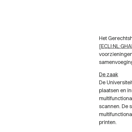
Het Gerechts
[
ECLI:NL:GHA
voorzieningen
samenvoeging 
De zaak
De Universite
plaatsen en i
multifunctiona
scannen. De s
multifunctiona
printen.