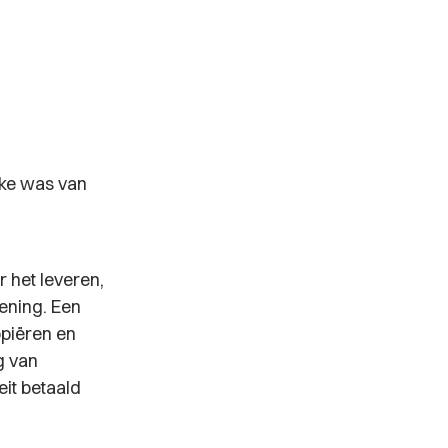
ake was van
 het leveren,
lening. Een
opiëren en
g van
eit betaald