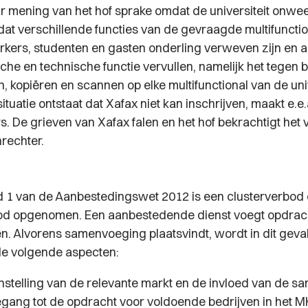
ar mening van het hof sprake omdat de universiteit onwe
 dat verschillende functies van de gevraagde multifuncti
ers, studenten en gasten onderling verweven zijn en a
he en technische functie vervullen, namelijk het tegen b
, kopiëren en scannen op elke multifunctional van de univ
ituatie ontstaat dat Xafax niet kan inschrijven, maakt e.e
rs. De grieven van Xafax falen en het hof bekrachtigt het
rechter.
 lid 1 van de Aanbestedingswet 2012 is een clusterverbod
od opgenomen. Een aanbestedende dienst voegt opdrach
. Alvorens samenvoeging plaatsvindt, wordt in dit geval
de volgende aspecten:
stelling van de relevante markt en de invloed van de 
egang tot de opdracht voor voldoende bedrijven in het M