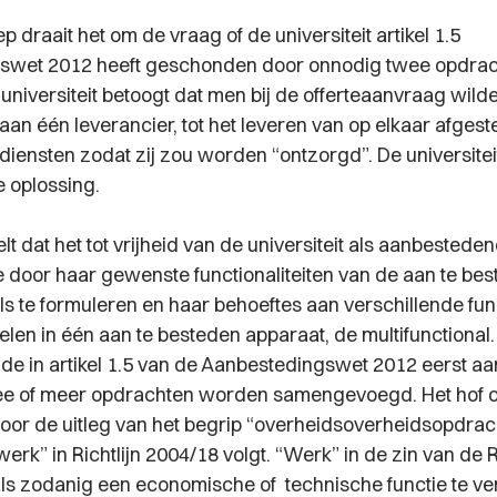
p draait het om de vraag of de universiteit artikel 1.5
swet 2012 heeft geschonden door onnodig twee opdra
universiteit betoogt dat men bij de offerteaanvraag wild
aan één leverancier, tot het leveren van op elkaar afges
diensten zodat zij zou worden “ontzorgd”. De universite
 oplossing.
lt dat het tot vrijheid van de universiteit als aanbestede
 door haar gewenste functionaliteiten van de aan te be
ls te formuleren en haar behoeftes aan verschillende func
elen in één aan te besteden apparaat, de multifunctional. 
lde in artikel 1.5 van de Aanbestedingswet 2012 eerst a
wee of meer opdrachten worden samengevoegd. Het hof o
oor de uitleg van het begrip “overheidsoverheidsopdrac
werk” in Richtlijn 2004/18 volgt. “Werk” in de zin van de Ri
s zodanig een economische of technische functie te ver