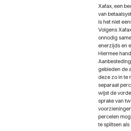
Xafax, een be
van betaalsys
is het niet ee
Volgens Xafax
onnodig samen
enerzijds en 
Hiermee handel
Aanbestedingsw
gebieden de a
deze zo in te 
separaat perc
wijst de vord
sprake van t
voorzieningen
percelen mogel
te splitsen als