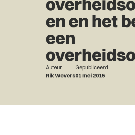
overheids
en en het b
een
overheids
Auteur
Gepubliceerd
Rik Wevers
01 mei 2015