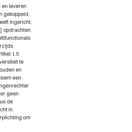
n en leveren
n gekoppeld,
eft ingericht.
e] opdrachten
tifunctionals
zijds.
tikel 1.5
rsiteit te
houden en
steem een
ingenrechter
ter geen
us de
cht in
erplichting om