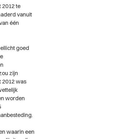
t 2012 te
naderd vanuit
 van één
wellicht goed
de
en
zou zijn
et 2012 was
ettelijk
ten worden
5
aanbesteding.
llen waarin een