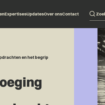
en
Expertises
Updates
Over ons
Contact
drachten en het begrip
oeging