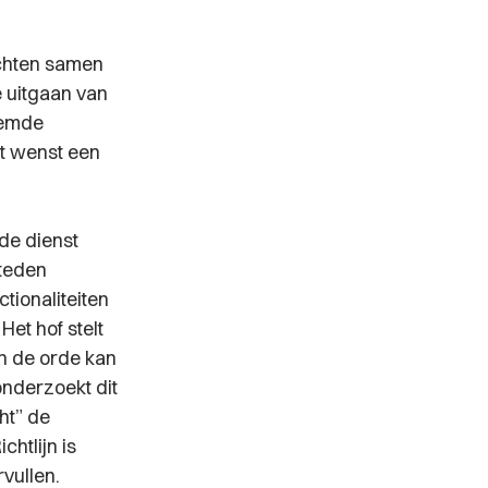
chten samen
e uitgaan van
temde
it wenst een
nde dienst
steden
tionaliteiten
Het hof stelt
an de orde kan
nderzoekt dit
ht” de
chtlijn is
vullen.