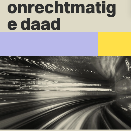
onrechtmatig
e daad