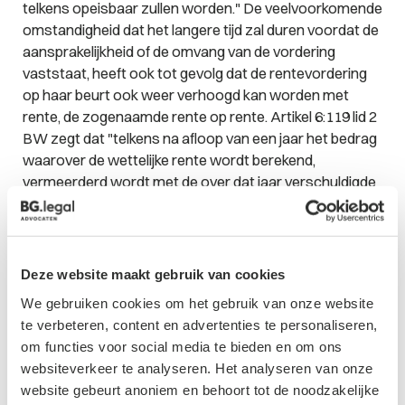
telkens opeisbaar zullen worden." De veelvoorkomende
omstandigheid dat het langere tijd zal duren voordat de
aansprakelijkheid of de omvang van de vordering
vaststaat, heeft ook tot gevolg dat de rentevordering
op haar beurt ook weer verhoogd kan worden met
rente, de zogenaamde rente op rente. Artikel 6:119 lid 2
BW zegt dat "telkens na afloop van een jaar het bedrag
waarover de wettelijke rente wordt berekend,
vermeerderd wordt met de over dat jaar verschuldigde
rente." Dit betekent dat van rechtswege na een jaar de
rente op haar beurt ook weer met rente wordt belast.
Wanneer met toepassing van lid 2 van artikel 6:119 BW
partijen echter een hogere rente hebben bedongen of in
Deze website maakt gebruik van cookies
het geval de rechter de werkelijke schade uit hoofde van
We gebruiken cookies om het gebruik van onze website
de vertraging van toepassing verklaart, wordt lid 2
te verbeteren, content en advertenties te personaliseren,
3
eveneens van toepassing geacht.
om functies voor social media te bieden en om ons
Wettelijke rente versus wettelijke
websiteverkeer te analyseren. Het analyseren van onze
website gebeurt anoniem en behoort tot de noodzakelijke
handelsrente