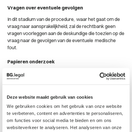
Vragen over eventuele gevolgen
In dit stadium van de procedure, waar het gaat om de
vraag naar aansprakelijkheid, zal de rechtbank geen
vragen voorleggen aan de deskundige die toezien op de
vraag naar de gevolgen van de eventuele medische
fout.
Papieren onderzoek
De rechtbank acht het niet nodig dat de deskundige de
eiseres onderzoekt nu in deze zaak vragen worden
gesteld aan de deskundige over het medisch handelen.
In dit geval laat de rechtbank het aan de deskundige
Deze website maakt gebruik van cookies
over of hij voor zijn onderzoek nodig vindt eiseres te
We gebruiken cookies om het gebruik van onze website
zien of onderzoeken.
te verbeteren, content en advertenties te personaliseren,
om functies voor social media te bieden en om ons
Conclusie
websiteverkeer te analyseren. Het analyseren van onze