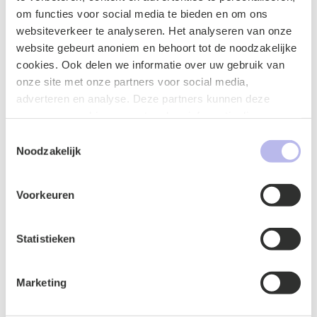
om functies voor social media te bieden en om ons
websiteverkeer te analyseren. Het analyseren van onze
website gebeurt anoniem en behoort tot de noodzakelijke
cookies. Ook delen we informatie over uw gebruik van
onze site met onze partners voor social media,
adverteren en analyse. Deze partners kunnen deze
gegevens combineren met andere informatie die u aan ze
heeft verstrekt of die ze hebben verzameld op basis van
Toestemmingsselectie
uw gebruik van hun services.
Noodzakelijk
Naam
*
Voorkeuren
Statistieken
E-mailadres
*
Marketing