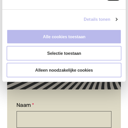
Contactformulier
Details tonen
Alle cookies toestaan
Selectie toestaan
Alleen noodzakelijke cookies
Naam
*