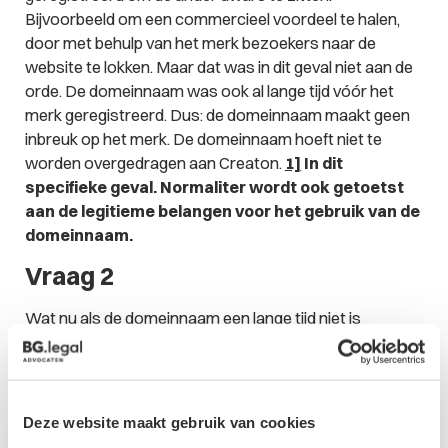
Bijvoorbeeld om een commercieel voordeel te halen,
door met behulp van het merk bezoekers naar de
website te lokken. Maar dat was in dit geval niet aan de
orde. De domeinnaam was ook al lange tijd vóór het
merk geregistreerd. Dus: de domeinnaam maakt geen
inbreuk op het merk. De domeinnaam hoeft niet te
worden overgedragen aan Creaton.
1]
In dit
specifieke geval. Normaliter wordt ook getoetst
aan de legitieme belangen voor het gebruik van de
domeinnaam.
Vraag 2
Wat nu als de domeinnaam een lange tijd niet is
gebruikt? Maakt dat nog verschil? Immers had de
stichting haar activiteiten op een laag pitje gezet.
Bovendien kun je je voorstellen dat de domeinnaam de
handel van Creaton verstoort. Volgens het WIPO
Deze website maakt gebruik van cookies
maakt dit echter geen verschil. Er is geen verplichting