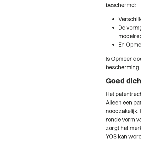
beschermd:
Verschil
De vormg
modelrec
En Opmee
Is Opmeer do
bescherming i
Goed dic
Het patentrec
Alleen een pa
noodzakelijk.
ronde vorm van
zorgt het mer
YOS kan word