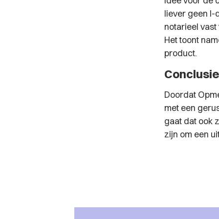
idee voor de o
liever geen I
notarieel vast
Het toont nam
product.
Conclusi
Doordat Opmee
met een gerus
gaat dat ook 
zijn om een u