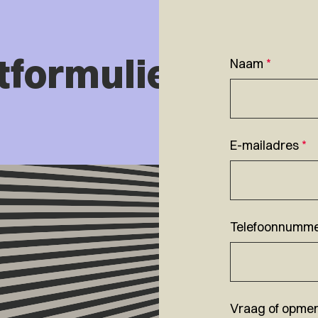
tformulier
Naam
*
E-mailadres
*
Telefoonnumm
Vraag of opmer