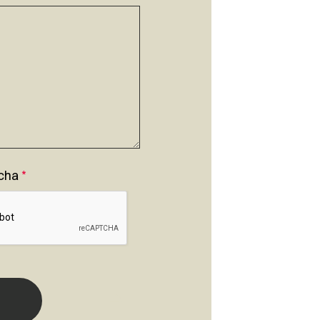
cha
*