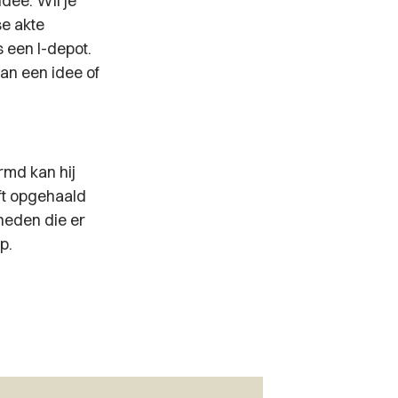
idee. Wil je
se akte
s een I-depot.
an een idee of
rmd kan hij
ft opgehaald
heden die er
p.