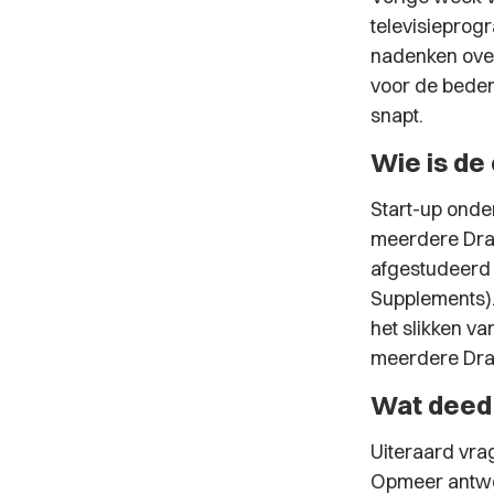
televisiepro
nadenken over
voor de beden
snapt.
Wie is d
Start-up ond
meerdere Drag
afgestudeerd 
Supplements).
het slikken va
meerdere Drag
Wat deed 
Uiteraard vra
Opmeer antwoo