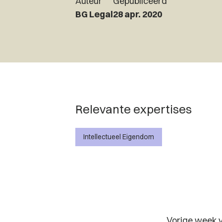
Auteur
Gepubliceerd
BG Legal
28 apr. 2020
Relevante expertises
Intellectueel Eigendom
Vorige week v