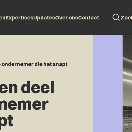
en
Expertises
Updates
Over ons
Contact
e ondernemer die het snapt
en deel
rnemer
pt