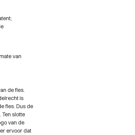
tent;
ie
 mate van
n de fles.
elrecht is
e fles. Dus de
 Ten slotte
ogo van de
r ervoor dat