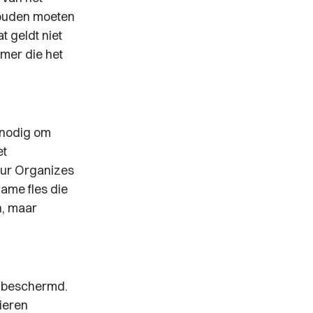
zouden moeten
 geldt niet
emer die het
 nodig om
et
our Organizes
ame fles die
n, maar
t beschermd.
ieren