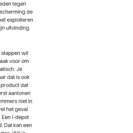
reden tegen
escherming de
et exploiteren
n uitvinding.
 stappen wil
vaak voor om
atisch. Je
ar dat is ook
 product dat
erst aantonen
immers niet in
el het geval
 Een I-depot
d. Dat kan een