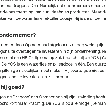
gramma Dragons’ Den. Namelijk dat ondernemers meer 
 de bescherming van hun ideeën en producten. Maar dat
ker van de waterfles-met-pillendoosje. Hij is de ondern
e ondernemer?
ernemer Joop Opmeer had afgelopen zondag weinig tijd
ons’ te overtuigen te investeren in zijn onderneming. N
en met een HB O-diploma op zak bedacht hij de YOS (Y
 De YOS is een waterfles en pillendoos in één. Een duurz
n pillen gemakkelijker moet maken. Hij overtuigde niet ee
ons’ om te investeren in zijn product.
hij goed?
gen de Dragons’ aan Opmeer hoe hij zijn uitvinding heef
rd kort maar krachtig. De YOS is op alle mogelijke man