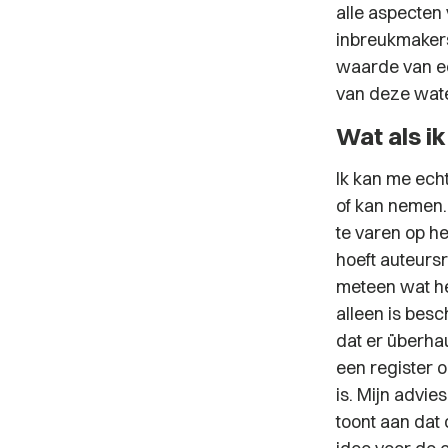
alle aspecten 
inbreukmakers
waarde van e
van deze wate
Wat als ik
Ik kan me echt
of kan nemen.
te varen op he
hoeft auteursr
meteen wat he
alleen is bes
dat er überhau
een register 
is. Mijn advi
toont aan dat