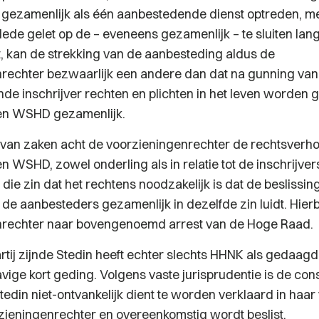
gezamenlijk als één aanbestedende dienst optreden, m
ede gelet op de – eveneens gezamenlijk – te sluiten lan
 kan de strekking van de aanbesteding aldus de
rechter bezwaarlijk een andere dan dat na gunning van
de inschrijver rechten en plichten in het leven worden 
n WSHD gezamenlijk.
 van zaken acht de voorzieningenrechter de rechtsverh
 WSHD, zowel onderling als in relatie tot de inschrijve
 die zin dat het rechtens noodzakelijk is dat de beslissin
] de aanbesteders gezamenlijk in dezelfde zin luidt. Hierb
nrechter naar bovengenoemd arrest van de Hoge Raad.
rtij zijnde Stedin heeft echter slechts HHNK als gedaa
avige kort geding. Volgens vaste jurisprudentie is de co
tedin niet-ontvankelijk dient te worden verklaard in haa
zieningenrechter en overeenkomstig wordt beslist.