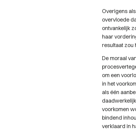
Overigens als
overvloede dat
ontvankelijk 
haar vorderin
resultaat zou
De moraal van 
procesvertege
om een voorl
in het voorko
als één aanbe
daadwerkelijk
voorkomen wor
bindend inhoud
verklaard in 