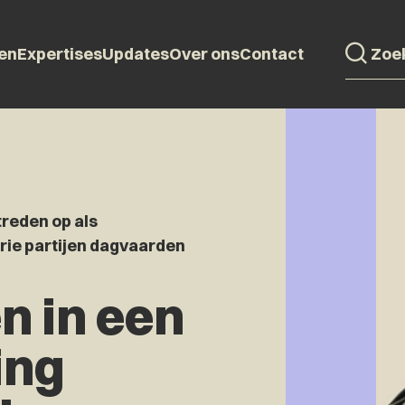
en
Expertises
Updates
Over ons
Contact
treden op als
rie partijen dagvaarden
en in een
ing