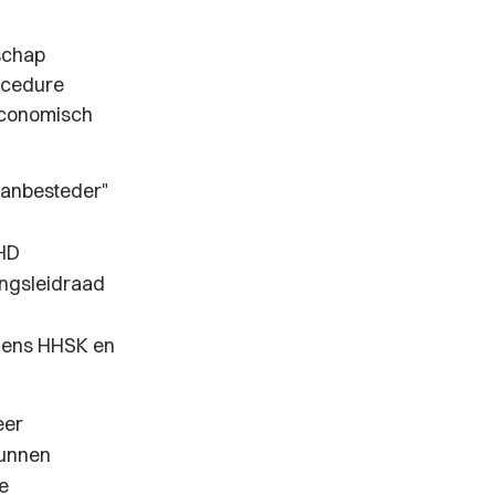
schap
ocedure
economisch
/aanbesteder"
HD
ingsleidraad
amens HHSK en
eer
kunnen
e