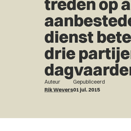
treden op a
aanbested
dienst bete
drie partij
dagvaarde
Auteur
Gepubliceerd
Rik Wevers
01 jul. 2015