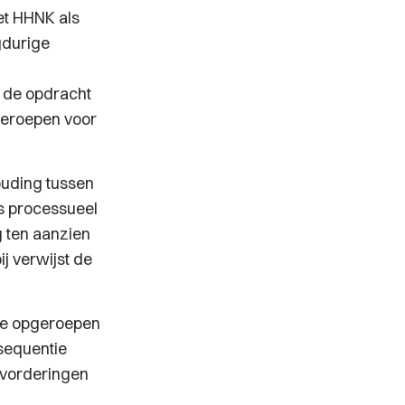
et HHNK als
gdurige
 de opdracht
geroepen voor
ouding tussen
rs processueel
g ten aanzien
ij verwijst de
gde opgeroepen
nsequentie
r vorderingen