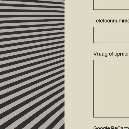
Telefoonnumm
Vraag of opmer
Google ReCapt