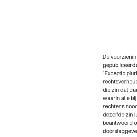
De voorzienin
gepubliceerde 
"Exceptio plu
rechtsverhou
die zin dat d
waarin
alle
bij
rechtens
nood
dezelfde zin l
beantwoord o
doorslaggeven