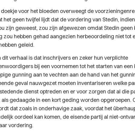
 doekje voor het bloeden overweegt de voorzieningenre
 het geen twijfel lijdt dat de vordering van Stedin, indien
zou zijn geweest, zou zijn afgewezen omdat Stedin geen 
g zou hebben gehad aangezien herbeoordeling niet tot 
 hebben geleid.
dit verhaal is dat inschrijvers en zeker hun verplichte
nwoordigers bij een voornemen tot het starten van een 
opige gunning aan te vechten aan de hand van het gun
mende geval nauwgezet moeten inventariseren welke par
stedende dienst optreden en er voor zorgen dat al die pa
 als gedaagde in een kort geding worden opgeroepen. 
dt dat zoals in onderhavige zaak, voordat het überhaup
elijk oordeel kan komen, de eisende partij al niet-ontva
haar vordering.