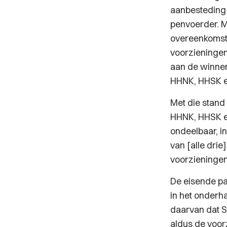
aanbesteding 
penvoerder. M
overeenkomst,
voorzieningen
aan de winnen
HHNK, HHSK e
Met die stand
HHNK, HHSK en
ondeelbaar, in
van [alle drie
voorzieninge
De eisende pa
in het onderh
daarvan dat S
aldus de voor