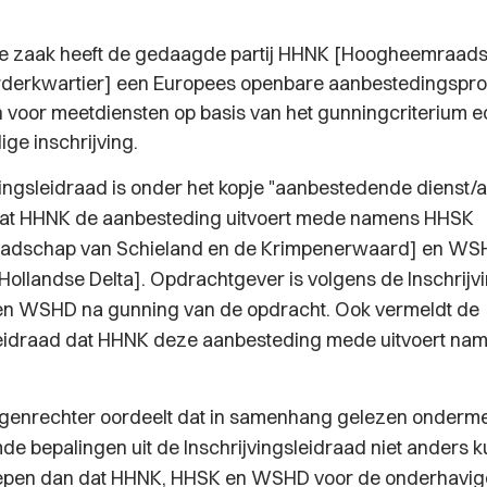
ge zaak heeft de gedaagde partij HHNK [Hoogheemraad
rderkwartier] een Europees openbare aanbestedingspr
 voor meetdiensten op basis van het gunningcriterium 
ge inschrijving.
jvingsleidraad is onder het kopje "aanbestedende dienst
t HHNK de aanbesteding uitvoert mede namens HHSK
dschap van Schieland en de Krimpenerwaard] en WS
ollandse Delta]. Opdrachtgever is volgens de Inschrijv
n WSHD na gunning van de opdracht. Ook vermeldt de
sleidraad dat HHNK deze aanbesteding mede uitvoert n
ngenrechter oordeelt dat in samenhang gelezen onderm
 bepalingen uit de Inschrijvingsleidraad niet anders 
pen dan dat HHNK, HHSK en WSHD voor de onderhavig