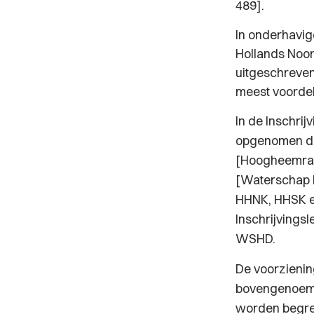
489].
In onderhavi
Hollands Noo
uitgeschreven
meest voordeli
In de Inschri
opgenomen da
[Hoogheemraa
[Waterschap H
HHNK, HHSK e
Inschrijving
WSHD.
De voorzieni
bovengenoemde
worden begre