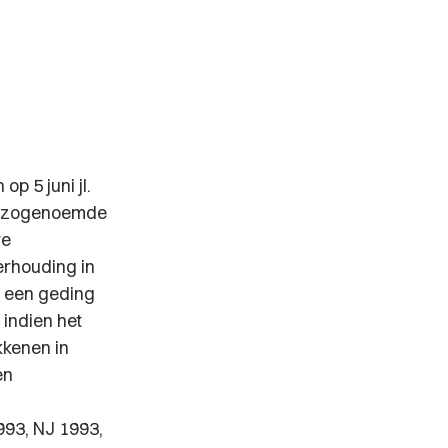
p 5 juni jl.
e zogenoemde
re
erhouding in
n een geding
 indien het
kkenen in
en
993, NJ 1993,