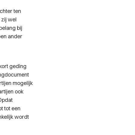
chter ten
 zij wel
belang bij
een ander
kort geding
ningdocument
tijen mogelijk
rtijen ook
Opdat
t tot een
nkelijk wordt