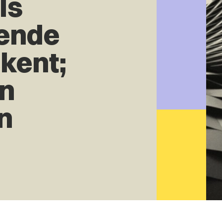
ls
ende
kent;
en
n