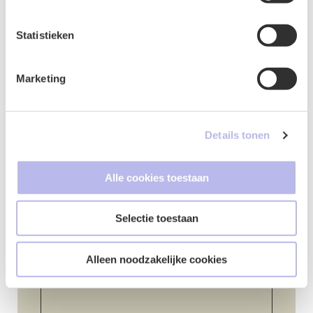
Statistieken
Marketing
Naam
*
Details tonen
E-mailadres
*
Alle cookies toestaan
Selectie toestaan
Telefoonnummer
*
Alleen noodzakelijke cookies