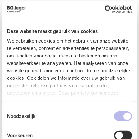
heeft in de omvang van de prijsverhoging. Dit houdt dus
in dat opdrachtgevers zelf bij de aannemer dienen te
informeren naar de omvang van de noodzakelijke
prijsverhoging. Indien het voor een aannemer niet
Deze website maakt gebruik van cookies
mogelijk is om een concrete prijs te noemen, kan een
aannemer aanspraak maken op vergoeding van een
We gebruiken cookies om het gebruik van onze website
redelijke prijs.
te verbeteren, content en advertenties te personaliseren,
om functies voor social media te bieden en om ons
websiteverkeer te analyseren. Het analyseren van onze
website gebeurt anoniem en behoort tot de noodzakelijke
cookies. Ook delen we informatie over uw gebruik van
Contactformulier
onze site met onze partners voor social media,
adverteren en analyse. Deze partners kunnen deze
gegevens combineren met andere informatie die u aan ze
heeft verstrekt of die ze hebben verzameld op basis van
Toestemmingsselectie
uw gebruik van hun services.
Noodzakelijk
Voorkeuren