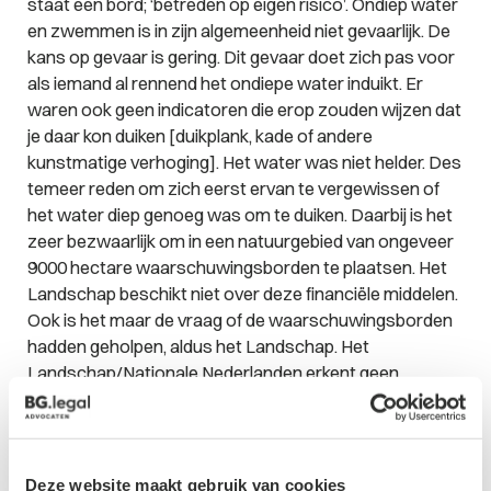
staat een bord; ‘betreden op eigen risico’. Ondiep water
en zwemmen is in zijn algemeenheid niet gevaarlijk. De
kans op gevaar is gering. Dit gevaar doet zich pas voor
als iemand al rennend het ondiepe water induikt. Er
waren ook geen indicatoren die erop zouden wijzen dat
je daar kon duiken [duikplank, kade of andere
kunstmatige verhoging]. Het water was niet helder. Des
temeer reden om zich eerst ervan te vergewissen of
het water diep genoeg was om te duiken. Daarbij is het
zeer bezwaarlijk om in een natuurgebied van ongeveer
9000 hectare waarschuwingsborden te plaatsen. Het
Landschap beschikt niet over deze financiële middelen.
Ook is het maar de vraag of de waarschuwingsborden
hadden geholpen, aldus het Landschap. Het
Landschap/Nationale Nederlanden erkent geen
aansprakelijkheid.
Uitspraak Rechtbank
Deze website maakt gebruik van cookies