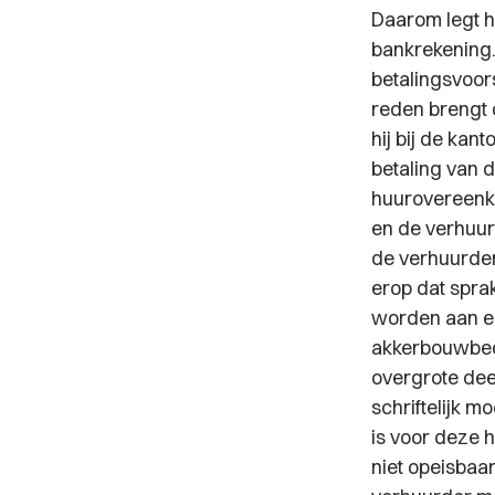
Daarom legt hi
bankrekening.
betalingsvoor
reden brengt 
hij bij de ka
betaling van 
huurovereenko
en de verhuur
de verhuurder
erop dat spra
worden aan ee
akkerbouwbedri
overgrote dee
schriftelijk 
is voor deze 
niet opeisbaa