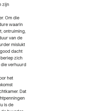
 zijn
er. Om die
edure waarin
, ontruiming,
duur van de
urder mislukt
 good dacht
beriep zich
 die verhuurd
oor het
enkomst
chtkamer. Dat
chtpenningen
u is de