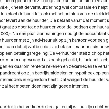
ij pech gehad met zijn oogst en kan niet betalen. De ach
ankelijk heeft de verhuurder nog wel compassie en helpt 
dan stopt de huurder ook met het betalen van de elektrici
or levert aan de huurder. Die betaalt vanaf dat moment
at gaat zo door tot de huurder voor de loodsen een huur
4.000,-. Na een paar aanmaningen nodigt de accountant 
 huurder met zijn adviseur uit op zijn kantoor voor een 
ft aan dat hij wel bereid is te betalen, maar het simpelw
 op een betalingsregeling. De verhuurder stelt zich op he
rder hem ongevraagd als bank gebruikt, hij ook het recht
gen en daarom rente te rekenen en zekerheden te verla
pandrecht op zijn bedrijfsmiddelen en hypotheek op een
r inmiddels in eigendom heeft. Dat weigert de huurder va
 zal het moeten doen met zijn goede intenties.
huurder in het verkeerde keelgat en hij wil nu zijn rechten