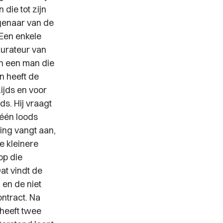
die tot zijn
igenaar van de
Een enkele
aurateur van
ch een man die
n heeft de
ijds en voor
s. Hij vraagt
 één loods
ing vangt aan,
e kleinere
op die
at vindt de
 en de niet
ntract. Na
 heeft twee