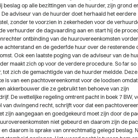
j beslag op alle bezittingen van de huurder, zijn grond en
 De adviseur van de huurder doet herhaald het eerdere
stel, zonder te voorzien in zekerheden voor de verhuurd
de verhuurder de dagvaarding aan en start hij de proc
ntonrechter ontbinding van de huurovereenkomsten vordert
de achterstand en de gederfde huur over de resterende 
mst. Ook een laatste poging van de adviseur van de hu
der maakt zich op voor de verdere procedure. So far so
, tot zich de gemachtigde van de huurder meldde. Deze 
ke is van een pachtovereenkomst voor de loodsen omdat
n akkerbouwer die ze gebruikt ten behoeve van zijn
jf. De wettelijke regeling omtrent pacht in boek 7 BW, v
l van dwingend recht, schrijft voor dat een pachtovere
moet zijn aangegaan en goedgekeurd moet zijn door de pa
huurovereenkomsten niet gebeurd en daarom zijn de pa
r en daarom is sprake van onrechtmatig gelegd beslag. N