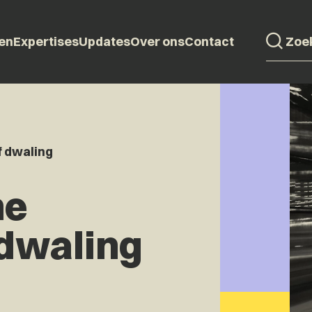
en
Expertises
Updates
Over ons
Contact
f dwaling
he
 dwaling