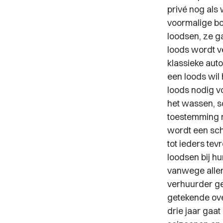
privé nog als 
voormalige bo
loodsen, ze g
loods wordt v
klassieke aut
een loods wil 
loods nodig v
het wassen, s
toestemming m
wordt een sch
tot ieders te
loodsen bij h
vanwege aller
verhuurder ge
getekende ove
drie jaar gaat