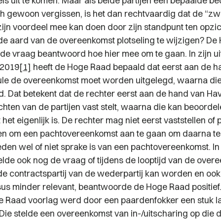
els uit te komen. Maar als beide partijen een bepaalde b
h gewoon vergissen, is het dan rechtvaardig dat de “z
zijn voordeel mee kan doen door zijn standpunt ten opzi
 de aard van de overeenkomst plotseling te wijzigen? D
 de vraag beantwoord hoe hier mee om te gaan. In zijn u
 2019
[1]
heeft de Hoge Raad bepaald dat eerst aan de h
ule de overeenkomst moet worden uitgelegd, waarna di
d. Dat betekent dat de rechter eerst aan de hand van Hav
chten van de partijen vast stelt, waarna die kan beoorde
et eigenlijk is. De rechter mag niet eerst vaststellen of 
n om een pachtovereenkomst aan te gaan om daarna te
reden wel of niet sprake is van een pachtovereenkomst. I
elde ook nog de vraag of tijdens de looptijd van de ove
 de contractspartij van de wederpartij kan worden en ook
us minder relevant, beantwoorde de Hoge Raad positief.
ge Raad voorlag werd door een paardenfokker een stuk l
 Die stelde een overeenkomst van in-/uitscharing op die 