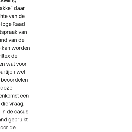
edoeling
wakke” daar
chte van de
e Hoge Raad
itspraak van
and van de
e kan worden
iltex de
len wat voor
partijen wel
 beoordelen
n deze
reenkomst een
 die vraag,
 In de casus
and gebruikt
door de