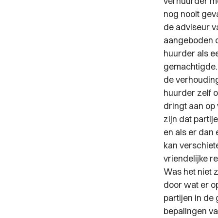
verhuurder me
nog nooit gev
de adviseur v
aangeboden de 
huurder als e
gemachtigde. 
de verhouding
huurder zelf 
dringt aan op
zijn dat parti
en als er dan
kan verschiet
vriendelijke 
Was het niet 
door wat er op
partijen in d
bepalingen va