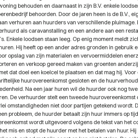
woning behouden en daarnaast in zijn B.V. enkele loodsen 
erenbedrijf behoorden. Door de jaren heen is de B.V., e
aan verhuren aan huurders van verschillende pluimage. 
erhuurd als caravanstalling en een andere aan een rest
o’s. Enkele loodsen staan leeg. Op enig moment meldt zi
huren. Hij heeft op een ander adres gronden in gebruik e
oor opslag van zijn materialen en vervoermiddelen enerz
orteren en verkoop gereed maken van groenten anderzijd
et dat doel een koelcel te plaatsen en dat mag hij. Voor
riftelijke huurovereenkomst gesloten en de huurverhoud
vredenheid. Na een jaar huren wil de huurder ook nog twe
uren. De verhuurder stelt een tweede huurovereenkomst 
lei omstandigheden niet door partijen getekend wordt. D
en probleem, de huurder betaalt zijn huur immers op tijd
reenkomst wordt uitgevoerd volgens de tekst van het co
 het mis en stopt de huurder met het betalen van huur. Hij