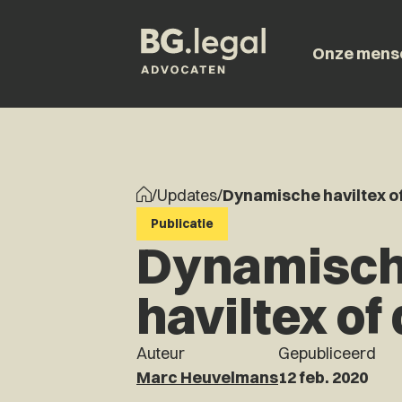
Onze mens
/
Updates
/
Dynamische haviltex o
Publicatie
Dynamisc
haviltex of
Auteur
Gepubliceerd
Marc Heuvelmans
12 feb. 2020