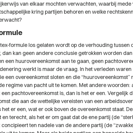
ijkerwijs van elkaar mochten verwachten, waarbij mede 
tschappelijke kring partijen behoren en welke rechtsken
erwacht?
formule
ltex-formule los gelaten wordt op de verhouding tussen
, dan kan geen andere conclusie getrokken worden dan 
n een huurovereenkomst aan te gaan, geen pachtovere
edenering werkt is maar de vraag. In het verleden waren 
die een overeenkomst sloten en die “huurovereenkomst
ide regime van pacht uit te komen. Met andere woorden: 
een pachtovereenkomst is, dan is het er een. Vergelijk 
mst die aan de wettelijke vereisten van een arbeidsov
is het er een, wat er ook boven de overeenkomst staat. D
st en terecht, als het er om gaat dat de ene partij (de “ste
concipieert ten nadele van de andere partij (de “zwakk