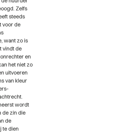
n de huurder
eoogd. Zelfs
eeft steeds
t voor de
ns
, want zo is
 vindt de
tonrechter en
an het niet zo
en uitvoeren
ns van kleur
ers-
achtrecht.
eheerst wordt
n de zin die
an de
 te dien