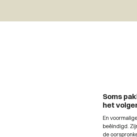
Soms pakk
het volge
En voormalige 
beëindigd. Zi
de oorspronke