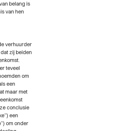
van belang is
nis van hen
 de verhuurder
dat zij beiden
enkomst.
er teveel
” noemden om
als een
dat maar met
ereenkomst
eze conclusie
rke”) een
e”) om onder