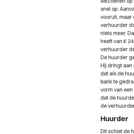
seizoenen op r
snel op. Aanv
vooruit, maar 
verhuurder do
niets meer. D
heeft van € 2
verhuurder de
De huurder gee
Hij dringt aan
dat als de huu
bank te gedra
vorm van een 
dat de huurde
de verhuurder
Huurder
Dit schiet de 