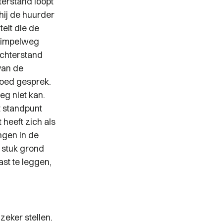
terstand loopt
hij de huurder
teit die de
 simpelweg
achterstand
van de
goed gesprek.
eg niet kan.
t standpunt
 heeft zich als
ngen in de
 stuk grond
st te leggen,
 zeker stellen.