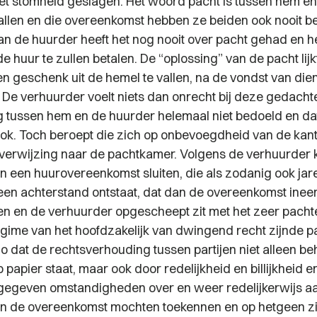
t stomheid geslagen. Het woord pacht is tussen hem e
allen en die overeenkomst hebben ze beiden ook nooit b
an de huurder heeft het nog nooit over pacht gehad en h
huur te zullen betalen. De “oplossing” van de pacht lijk
en geschenk uit de hemel te vallen, na de vondst van die
De verhuurder voelt niets dan onrecht bij deze gedachte
 tussen hem en de huurder helemaal niet bedoeld en dat
ook. Toch beroept die zich op onbevoegdheid van de kan
 verwijzing naar de pachtkamer. Volgens de verhuurder k
jen een huurovereenkomst sluiten, die als zodanig ook jar
 een achterstand ontstaat, dat dan de overeenkomst inee
en en de verhuurder opgescheept zit met het zeer pacht
regime van het hoofdzakelijk van dwingend recht zijnde p
zo dat de rechtsverhouding tussen partijen niet alleen b
 papier staat, maar ook door redelijkheid en billijkheid e
e gegeven omstandigheden over en weer redelijkerwijs a
n de overeenkomst mochten toekennen en op hetgeen zij