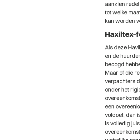
aanzien redel
tot welke maa
kan worden v
Haxiltex-
Als deze Havi
en de huurder
beoogd hebbe
Maar of die r
verpachters 
onder het rig
overeenkomst 
een overeenko
voldoet, dan 
is volledig jui
overeenkomst 