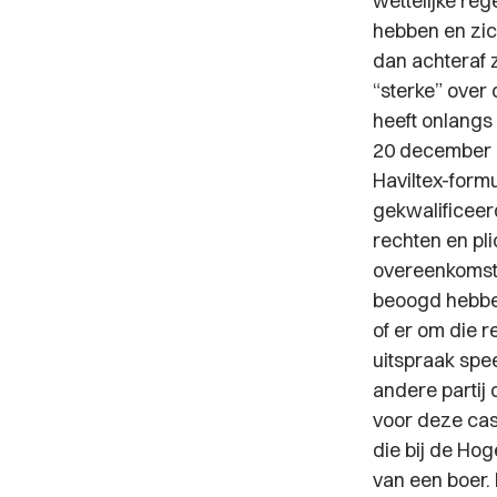
wettelijke reg
hebben en zic
dan achteraf 
“sterke” over
heeft onlangs
20 december
Haviltex-form
gekwalificeer
rechten en pli
overeenkomst h
beoogd hebbe
of er om die 
uitspraak spe
andere partij
voor deze cas
die bij de Ho
van een boer.