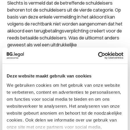
Slechts is vermeld dat de betreffende schuldeisers
behoren tot de schuldeisers uit de vierde categorie. Op
basis van deze enkele vermelding in het akkoord kan
volgens de rechtbank niet worden aangenomen dat het
akkoord een terugbetalingsverplichting creëert voor de
reeds betaalde schuldeisers. Was de uitkomst anders
geweest als wel een uitdrukkelijke
terugbetalingsverplichting in het akkoord was
opgenomen? Nee. Volgens de rechtbank heeft het
aanbieden van een akkoord – en het verzoek tot
homologatie daarvan – over het algemeen slechts
Deze website maakt gebruik van cookies
betrekking op het herstructureren van schulden. Dit
We gebruiken cookies om het gebruik van onze website
houdt in beginsel dus niet in dat via de WHOA aan
te verbeteren, content en advertenties te personaliseren,
(gewezen) schuldeisers nieuwe financiële
om functies voor social media te bieden en om ons
verplichtingen kunnen worden opgelegd. Ten
websiteverkeer te analyseren. Het analyseren van onze
overvloede overweegt de rechtbank nog dat - voor
website gebeurt anoniem en behoort tot de noodzakelijke
zover wel een terugbetalingsverplichting zou zijn
cookies. Ook delen we informatie over uw gebruik van
ontstaan – dit niet tot een andere uitkomst zou leiden
onze site met onze partners voor social media,
op grond van een belangenafweging. Dus ook in dat