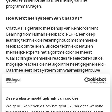
gebeurtenissen of die naar de mening van het
programma vragen.
Hoe werkt het systeem van ChatGPT?
ChatGPT is getraind met behulp van
Reinforcement
Learning from Human Feedback
(RLHF), een deep
learning techniek die rekening houdt met menselijke
feedback om te leren. Bij deze techniek besturen
menselijke experts het algoritme door de meest
waarschijnlijke menselijke reacties te selecteren uit de
mogelijke reacties die het algoritme heeft gegenereerd.
Daarmee leert het systeem om waarheidsgetrouwe
reacties op vragen te geven. Op die manier kan een
gebruiker een vraag stellen, waarna ChatGPT deze
analyseert en daarop een passende reactie geeft.
Aangezien ChatGPT de reactie meteen na het stellen
Deze website maakt gebruik van cookies
van de vraag daarop antwoord geeft, voelt het chatten
met de chatbot aan als een vorm van menselijke
We gebruiken cookies om het gebruik van onze website