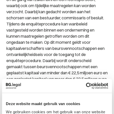
waarbij ook om tijdelijke maatregelen kan worden
verzocht. Daarbij kan gedacht worden aan het
schorsen van een bestuurder, commissaris of besluit.
Tijdens de enquêteprocedure kan wanbeleid
vastgesteld worden binnen een onderneming en
kunnen maatregelen getroffen worden om dit
ongedaan te maken. Op dit moment geldt voor
kapitaalverschaffers van beursvennootschappen een
ontvankelijkheidseis voor de toegang tot de
enquêteprocedure. Daarbij wordt onderscheid
gemaakt tussen beursvennootschappen met een
geplaatst kapitaal van minder dan € 22,5 miljoen euro en
een geplaatst kapitaal van meer dan € 22,5 miljoen euro.
De nieuwe ontvankelijkheidseisen voor de
enquêteprocedure
Deze website maakt gebruik van cookies
Omdat de enquêteprocedure een belangrijk instrument
We gebruiken cookies om het gebruik van onze website
vormt voor het oplossen van geschillen binnen een