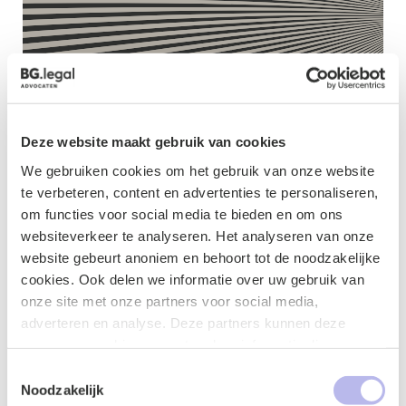
Deze website maakt gebruik van cookies
We gebruiken cookies om het gebruik van onze website
te verbeteren, content en advertenties te personaliseren,
om functies voor social media te bieden en om ons
Naam
*
websiteverkeer te analyseren. Het analyseren van onze
website gebeurt anoniem en behoort tot de noodzakelijke
cookies. Ook delen we informatie over uw gebruik van
onze site met onze partners voor social media,
adverteren en analyse. Deze partners kunnen deze
E-mailadres
*
gegevens combineren met andere informatie die u aan ze
heeft verstrekt of die ze hebben verzameld op basis van
Toestemmingsselectie
uw gebruik van hun services.
Noodzakelijk