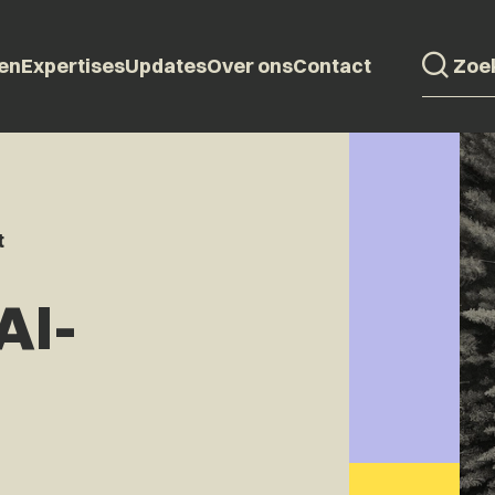
en
Expertises
Updates
Over ons
Contact
t
AI-