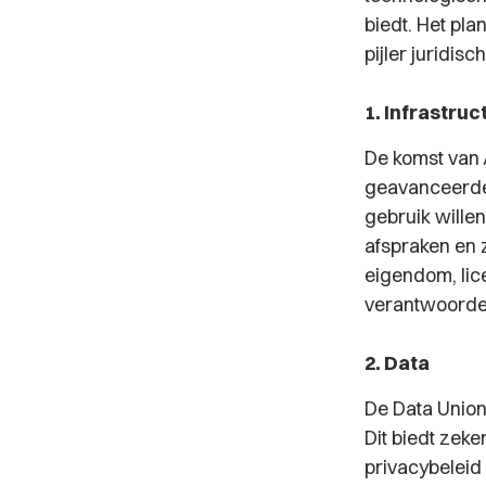
biedt. Het pla
pijler juridi
1. Infrastruc
De komst van A
geavanceerde
gebruik wille
afspraken en 
eigendom, lic
verantwoordeli
2. Data
De Data Union
Dit biedt zek
privacybelei