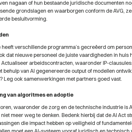
ven nagaan of hun bestaande juridische documenten no
ssende grondslagen en waarborgen conform de AVG, zek
rde besluitvorming.
eden
heeft verschillende programma’s gecreëerd om persone
ook dat nieuwe personeel de juiste vaardigheden in huis 
. Actualiseer arbeidscontracten, waaronder IP-clausules:
t behulp van AI gegenereerde output of modellen ontwik
 Leg ook samenwerkingen met partners goed vast.
ing van algoritmes en adoptie
toren, waaronder de zorg en de technische industrie is A
 niet meer weg te denken. Bedenk hierbij dat de AI Act s
assingen die impact hebben op veiligheid of fundamentele
llen moet een AI-systeem vooraf juridisch en technisc