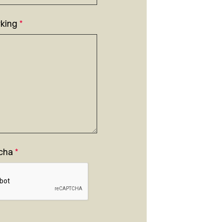
king
*
cha
*