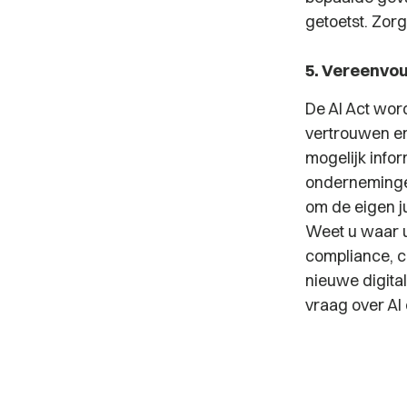
getoetst. Zor
5. Vereenvou
De AI Act wor
vertrouwen en
mogelijk infor
ondernemingen
om de eigen j
Weet u waar u 
compliance, co
nieuwe digital
vraag over AI