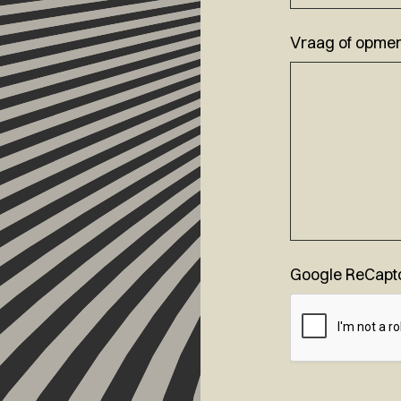
Vraag of opmer
Google ReCapt