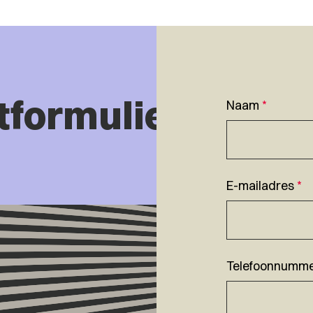
tformulier
Naam
*
E-mailadres
*
Telefoonnumm