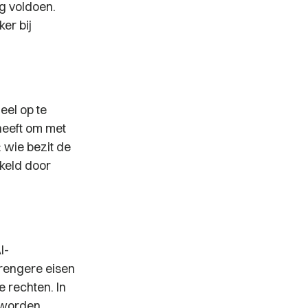
g voldoen.
er bij
el op te
heeft om met
 wie bezit de
keld door
I-
trengere eisen
 rechten. In
h worden