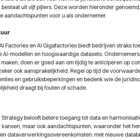
n bestaat uit vijf pijlers. Deze worden hieronder genoem
sche aandachtspunten voor u als ondernemer.
tuur
I Factories en AI Gigafactories biedt bedrijven straks to
 AI-modellen en hoogwaardige datasets. Ondernemers 
n maken, doen er goed aan om tijdig te anticiperen op co
zeker ook aansprakelijkheid. Regel op tijd de voorwaard
enties en gebruiksbeperkingen en bedenk wie de juridis
jkheid draagt bij fouten of schade.
 Strategy belooft betere toegang tot data en harmonisati
er kansen, maar ook aandachtspunten, waaronder het he
d en dataverwerkingsovereenkomsten: met nieuwe data