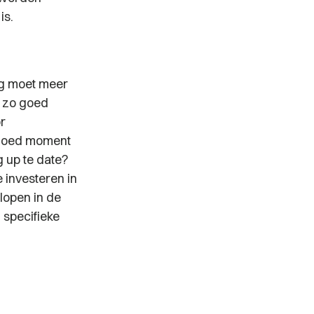
is.
ng moet meer
m zo goed
or
 goed moment
g up te date?
 investeren in
lopen in de
 specifieke