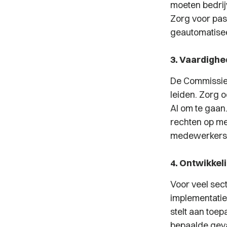
moeten bedrij
Zorg voor pa
geautomatisee
3. Vaardigh
De Commissie 
leiden. Zorg 
AI om te gaan
rechten op me
medewerkers?
4. Ontwikkel
Voor veel sec
implementatie
stelt aan toep
bepaalde geva