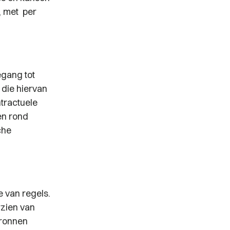
d, met per
egang tot
die hiervan
ntractuele
en rond
che
e van regels.
rzien van
bronnen