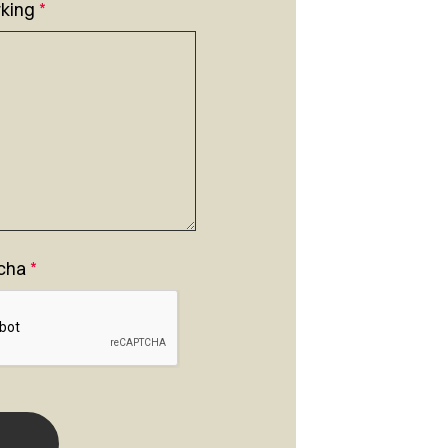
king
*
cha
*