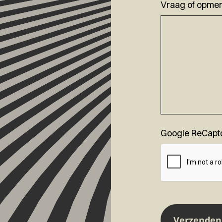
Vraag of opmer
Google ReCapt