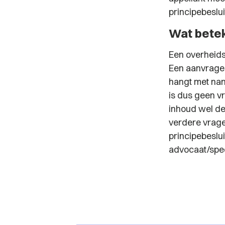
principebeslui
Wat betek
Een overheids
Een aanvrager
hangt met name
is dus geen vr
inhoud wel de
verdere vrage
principebeslu
advocaat/spec