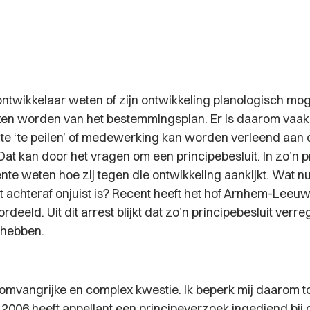
ntwikkelaar weten of zijn ontwikkeling planologisch moge
en worden van het bestemmingsplan. Er is daarom vaak
te ‘te peilen’ of medewerking kan worden verleend aan 
Dat kan door het vragen om een principebesluit. In zo’n p
te weten hoe zij tegen die ontwikkeling aankijkt. Wat nu
t achteraf onjuist is? Recent heeft het
hof Arnhem-Leeu
deeld. Uit dit arrest blijkt dat zo’n principebesluit ver
 hebben.
j omvangrijke en complex kwestie. Ik beperk mij daarom t
In 2006 heeft appellant een principeverzoek ingediend bij