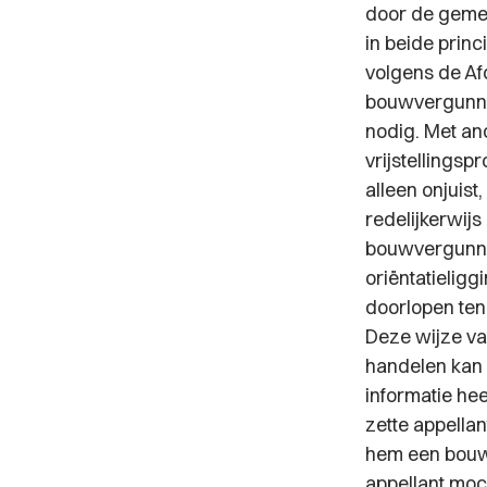
door de gemee
in beide princ
volgens de Af
bouwvergunnin
nodig. Met an
vrijstellingsp
alleen onjuis
redelijkerwij
bouwvergunni
oriëntatieligg
doorlopen te
Deze wijze va
handelen kan 
informatie he
zette appellan
hem een bouw
appellant mo