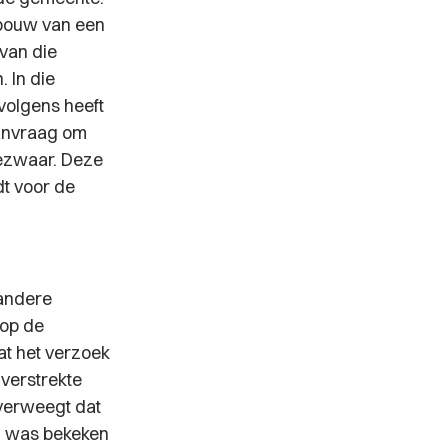
 bouw van een
 van die
 In die
volgens heeft
aanvraag om
ezwaar. Deze
dt voor de
 andere
 op de
at het verzoek
verstrekte
overweegt dat
ig was bekeken