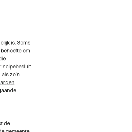
lijk is. Soms
 behoefte om
die
rincipebesluit
 als zo’n
warden
regaande
ot de
 de gemeente.