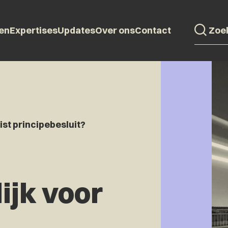
en
Expertises
Updates
Over ons
Contact
st principebesluit?
ijk voor