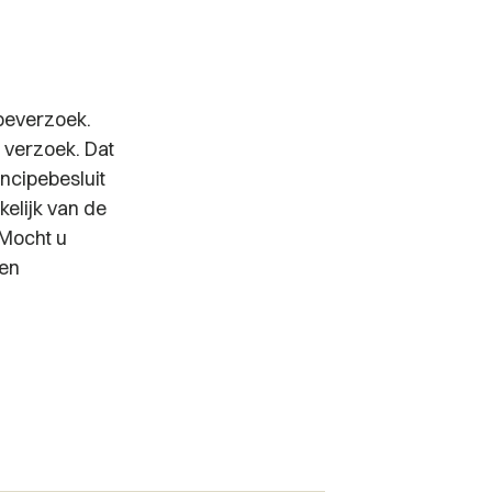
ipeverzoek.
 verzoek. Dat
incipebesluit
kelijk van de
 Mocht u
een