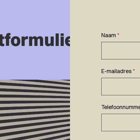
tformulier
Naam
*
E-mailadres
*
Telefoonnumm