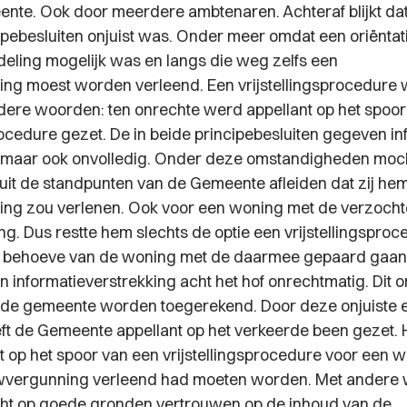
nte. Ook door meerdere ambtenaren. Achteraf blijkt dat
ipebesluiten onjuist was. Onder meer omdat een oriëntati
deling mogelijk was en langs die weg zelfs een
g moest worden verleend. Een vrijstellingsprocedure 
dere woorden: ten onrechte werd appellant op het spoor
rocedure gezet. De in beide principebesluiten gegeven inf
t, maar ook onvolledig. Onder deze omstandigheden moch
s uit de standpunten van de Gemeente afleiden dat zij he
ng zou verlenen. Ook voor een woning met de verzocht
ing. Dus restte hem slechts de optie een vrijstellingsproc
n behoeve van de woning met de daarmee gepaard gaan
n informatieverstrekking acht het hof onrechtmatig. Dit 
de gemeente worden toegerekend. Door deze onjuiste e
eft de Gemeente appellant op het verkeerde been gezet. 
t op het spoor van een vrijstellingsprocedure voor een wo
vergunning verleend had moeten worden. Met andere 
cht op goede gronden vertrouwen op de inhoud van de