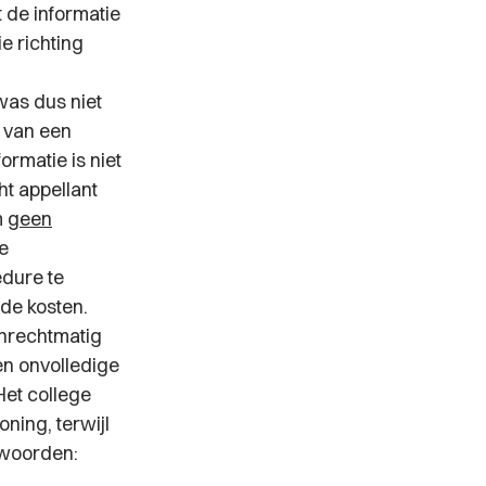
 de informatie
e richting
was dus niet
 van een
ormatie is niet
t appellant
m
geen
e
edure te
de kosten.
onrechtmatig
n onvolledige
Het college
ning, terwijl
woorden: