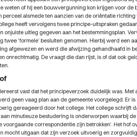
de weten of hij een bouwvergunning kon krijgen voor de
 perceel alsmede ten aanzien van de oriëntatie richting
ollege heeft vervolgens twee principe-uitspraken gedaan.
een onjuiste uitleg gegeven aan het bestemmingsplan. Ver
og twee ‘formele’ besluiten genomen. Hierbij werd een 
ng afgewezen en werd die afwijzing gehandhaafd in b
en onrechtmatig. De vraagt die dan rijst, is of dat ook gel
ten.
of
allereerst vast dat het principeverzoek duidelijk was. Met
erd geen vaag plan aan de gemeente voorgelegd. Er is
erig gereageerd door het college. Het college schrijft d
‘aan minutieuze bestudering is onderworpen waarbij de 
lle voorgaande correspondentie zijn betrokken’
. Het hof 
an mocht uitgaan dat zijn verzoek uitvoerig en zorgvuld