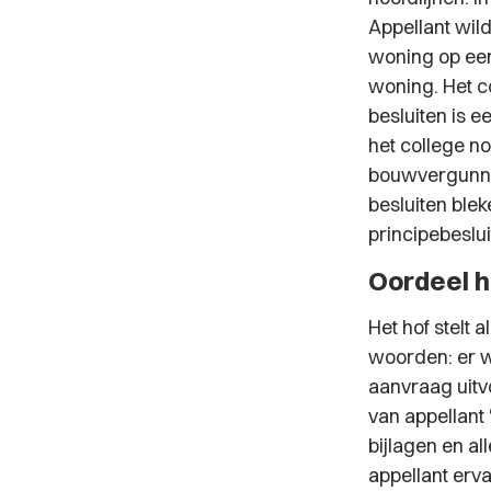
Appellant wil
woning op een
woning. Het c
besluiten is 
het college n
bouwvergunni
besluiten blek
principebeslui
Oordeel h
Het hof stelt 
woorden: er w
aanvraag uitvo
van appellant
bijlagen en a
appellant erv