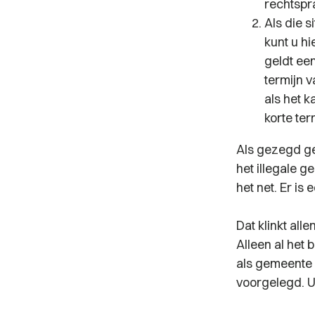
rechtspr
Als die s
kunt u hi
geldt een
termijn 
als het k
korte ter
Als gezegd ge
het illegale g
het net. Er is
Dat klinkt all
Alleen al het 
als gemeente 
voorgelegd. U