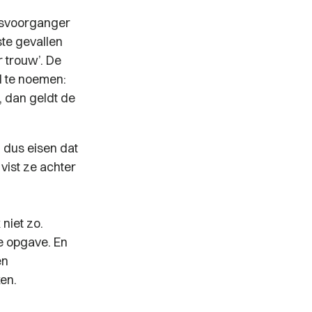
htsvoorganger
ste gevallen
 trouw’. De
d te noemen:
, dan geldt de
 dus eisen dat
vist ze achter
 niet zo.
te opgave. En
en
en.