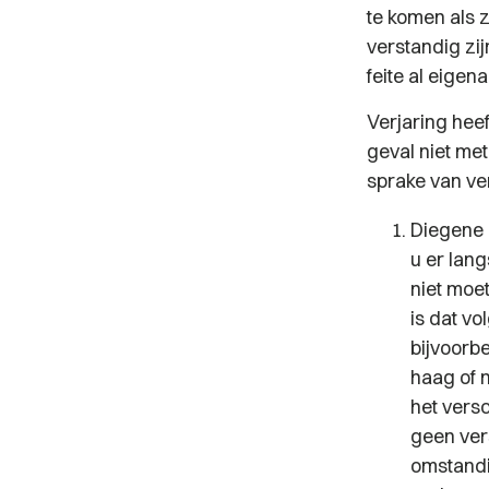
te komen als 
verstandig zij
feite al eigen
Verjaring heef
geval niet me
sprake van ve
Diegene 
u er lan
niet moe
is dat v
bijvoorb
haag of 
het vers
geen vers
omstandi