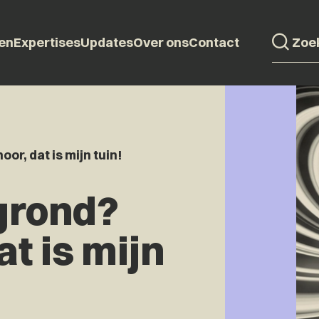
en
Expertises
Updates
Over ons
Contact
r, dat is mijn tuin!
grond?
at is mijn