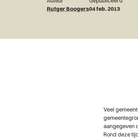
Auteur
Gepubliceerd
Rutger Boogers
04 feb. 2013
Veel gemeente
gemeentegron
aangegeven da
Rond deze tij