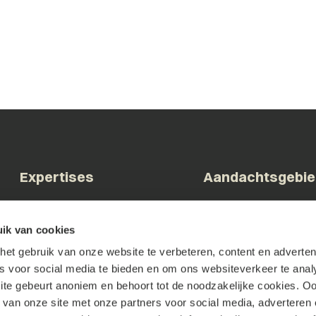
Expertises
Aandachtsgebi
Arbeid & Ontslag
Bestuur & Overheid
ik van cookies
Commerciële contracten
Bouw & Vastgoed
et gebruik van onze website te verbeteren, content en advertent
Corporate & M&A
Brainport & Innovatie
es voor social media te bieden en om ons websiteverkeer te anal
Faillissement &
Familiebedrijven & DG
te gebeurt anoniem en behoort tot de noodzakelijke cookies. O
Herstructurering
Tech & Digital
 van onze site met onze partners voor social media, adverteren 
Geschillenbeslechting
Zorg & Welzijn