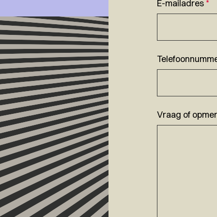
E-mailadres
*
Telefoonnumm
Vraag of opmer