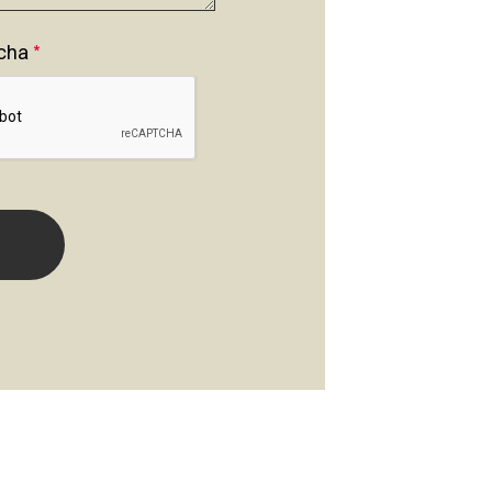
cha
*