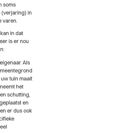
an soms
(verjaring) in
e varen.
kan in dat
er is er nou
n:
eigenaar. Als
 gemeentegrond
 uw tuin maait
 neemt het
en schutting,
geplaatst en
 en er dus ook
cifieke
eel