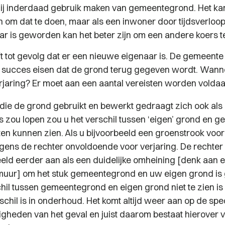
zij inderdaad gebruik maken van gemeentegrond. Het k
n om dat te doen, maar als een inwoner door tijdsverloop 
aar is geworden kan het beter zijn om een andere koers t
t tot gevolg dat er een nieuwe eigenaar is. De gemeente 
t succes eisen dat de grond terug gegeven wordt. Wanne
rjaring? Er moet aan een aantal vereisten worden voldaa
die de grond gebruikt en bewerkt gedraagt zich ook als 
gs zou lopen zou u het verschil tussen ‘eigen’ grond en
ten kunnen zien. Als u bijvoorbeeld een groenstrook voor
olgens de rechter onvoldoende voor verjaring. De rechter
eeld eerder aan als een duidelijke omheining [denk aan e
muur] om het stuk gemeentegrond en uw eigen grond is 
chil tussen gemeentegrond en eigen grond niet te zien is
chil is in onderhoud. Het komt altijd weer aan op de spe
gheden van het geval en juist daarom bestaat hierover v