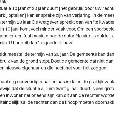
aak.
ituatie 10 jaar of 20 jaar duurt [het gebruik door uw rec
erbij optellen] kan er sprake zijn van verjaring. In de mee
 termijn 20 jaar. De wetgever spreekt dan van ‘te kwader
van 10 jaar komt veel minder vaak voor. Om een voorbeel
adaster een fout maakt maar de notariële akte is duidelijk
mijn. U handelt dan ‘te goeder trouw’.
ldt meestal de termijn van 20 jaar. De gemeente kan dan
ebruik van de grond stopt. Doet de gemeente dat niet dan 
 een nieuwe eigenaar en die heeft het voor het zeggen.
emaal erg eenvoudig maar helaas is dat in de praktijk vaak
bewijs dat de situatie al ruim twintig jaar duurt is een gro
en inwoner het oneens zijn kan dit aan de rechter word
iteindelijk zal de rechter dan de knoop moeten doorhakk