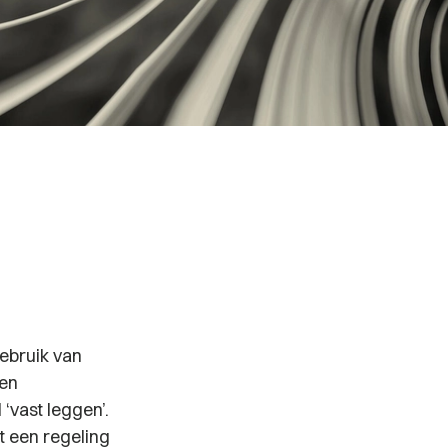
ebruik van
den
‘vast leggen’.
t een regeling