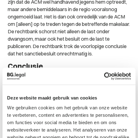
zijn dat de ACM wel handhavend jegens hem optreedt,
maar andere bemiddelaars in de regio vooralsnog
ongemoeid laat. Het is dan ook onredelijk van de ACM
om [alleen] op te treden tegen de betreffende makelaar.
De rechtbank schorst niet alleen de last onder
dwangsom, maar ook het besluit om de last te
publiceren. De rechtbank trok de voorlopige conclusie
dat het sanctiebesluit onrechtmatig is.
Conclusie
De uitspraak van de rechtbank lijkt een overwinning
voor de huurbemiddelingsbranche, maar is dat in feite
niet. Als de ACM serieus werk maakt van handhaving
Deze website maakt gebruik van cookies
van het provisieverbod zullen meer
We gebruiken cookies om het gebruik van onze website
makelaars/bemiddelaars daarmee geconfronteerd
te verbeteren, content en advertenties te personaliseren,
worden. De rechtbank beroept zich op een uitspraak
om functies voor social media te bieden en om ons
van een hogere rechter. Naar de mening van de
websiteverkeer te analyseren. Het analyseren van onze
rechtbank had van de ACM verwacht mogen worden
website gebeurt anoniem en behoort tot de noodzakelijke