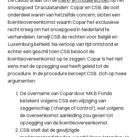
De casus draait om de
merk- en modelrechten
op het
snoepgoed ‘Draculatanden’. Copar en CSB, die ooit
onderdeel waren van hetzelfde concern, sloten een
licentieovereenkomst waarin Copar het exclusieve
recht kreeg om het snoepgoed in Nederland te
verhandelen, terwijl CSB de rechten voor België en
Luxemburg behield. Na verloop van tijd ontstond er
echter een geschil toen CSB besloot de
licentieovereenkomst op te zeggen. Copar is het niet
eens met de opzegging wat heeft geleid tot de
procedure. In de procedure beroept CSB zich op twee
argumenten:
De overname van Copar door MKB Fonds
betekent volgens CSB een wijziging van
zeggenschap (‘change of control’), wat volgens
de overeenkomst aanleiding zou geven tot
opzegging van de licentieovereenkomst.
CSB stelt dat de gewijzigde