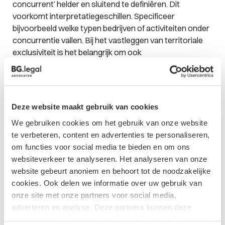
concurrent’ helder en sluitend te definiëren. Dit
voorkomt interpretatiegeschillen. Specificeer
bijvoorbeeld welke typen bedrijven of activiteiten onder
concurrentie vallen. Bij het vastleggen van territoriale
exclusiviteit is het belangrijk om ook
grensoverschrijdende distributie te adresseren. Dit kan
door expliciet vast te leggen hoe om te gaan met
wederverkopers en distributeurs die actief zijn in
meerdere landen. Daarnaast is het raadzaam om
Deze website maakt gebruik van cookies
clausules toe te voegen die voorzien in periodieke
We gebruiken cookies om het gebruik van onze website
evaluatie van de overeenkomst in het licht van
te verbeteren, content en advertenties te personaliseren,
marktontwikkelingen. Een bepaling die partijen verplicht
om functies voor social media te bieden en om ons
om in overleg te treden bij significante veranderingen in
websiteverkeer te analyseren. Het analyseren van onze
de marktstructuur kan problemen voorkomen. Tot slot
website gebeurt anoniem en behoort tot de noodzakelijke
is het van belang om duidelijke opzegmogelijkheden in
cookies. Ook delen we informatie over uw gebruik van
de overeenkomst op te nemen die verder gaan dan
onze site met onze partners voor social media,
alleen ‘change of control’. Overweeg ook een
adverteren en analyse. Deze partners kunnen deze
gedetailleerde omschrijving van wat als onvoorziene
gegevens combineren met andere informatie die u aan ze
omstandigheden wordt beschouwd en hoe daarmee