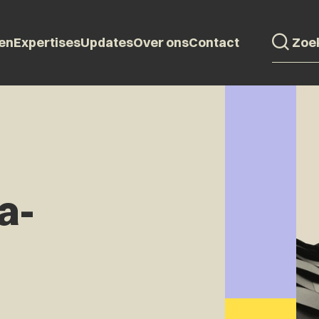
en
Expertises
Updates
Over ons
Contact
a-