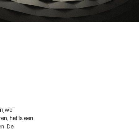
rijwel
en, het is een
en. De