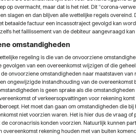
p op overmacht, maar dat is het niet. Dit “corona-verwee
llen slagen en dan blijven alle wettelijke regels overeind.
iet betaalde factuur een incassotraject gevolgd kan word
l zelfs het faillissement van de debiteur aangevraagd ka
ene omstandigheden
ttelijke regeling is die van de onvoorziene omstandigh
e gevolgen van een overeenkomst wijzigen of die geheel
s de onvoorziene omstandigheden naar maatstaven van r
d een ongewijzigde instandhouding van de overeenkomst b
omstandigheden is geen sprake als die omstandigheden
vereenkomst of verkeersopvattingen voor rekening kom
p beroept. Het moet dan gaan om omstandigheden die bij
komst niet voorzien waren. Het is hier dus de vraag of pa
e coronacrisis konden voorzien. Natuurlijk kunnen partij
en overeenkomst rekening houden met van buiten komen