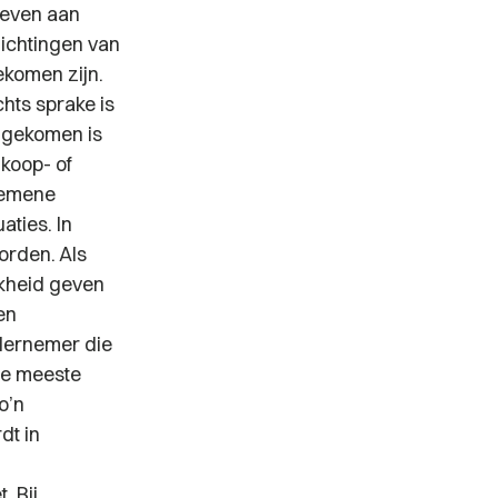
geven aan
lichtingen van
gekomen zijn.
chts sprake is
 gekomen is
nkoop- of
gemene
ties. In
orden. Als
jkheid geven
en
ndernemer die
 de meeste
o’n
dt in
. Bij