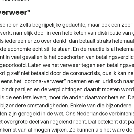
verweer"
ische en zelfs begrijpelijke gedachte, maar ook een zeer r
erkt namelijk door in een hele keten van distributie van
als iedereen er zo over denkt, dan betaalt straks helema
e economie écht stil te staan. En de reactie is al helem
nt in veel gevallen is het opschorten van betalingsverpli
 geoorloofd. Laten we het verweer tegen een betalingsver
krijg zelf niet betaald door de coronacrisis, dus ik kan zel
 eens het “corona-verweer” noemen en er juridisch naar 
bindt partijen en de verplichtingen daaruit moeten wor
 de een iets levert, moet de ander daarvoor betalen. Dat
bijzondere omstandigheden. Enkele van die bijzondere
n zijn geregeld in de wet. Ons Nederlandse verbinteni
t overgrote deel van regelend recht. Dat betekent dat pa
eenkomst van af mogen wijken. Ze kunnen als het ware de 