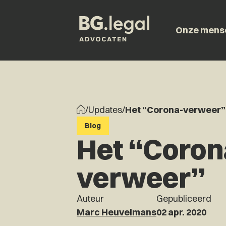
Onze mens
/
Updates
/
Het “Corona-verweer”
Blog
Het “Coron
verweer”
Auteur
Gepubliceerd
Marc Heuvelmans
02 apr. 2020