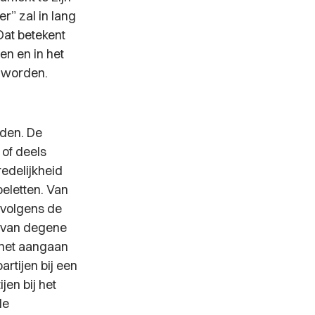
r” zal in lang
 Dat betekent
en en in het
n worden.
eden. De
 of deels
edelijkheid
eletten. Van
 volgens de
t van degene
 het aangaan
rtijen bij een
en bij het
de