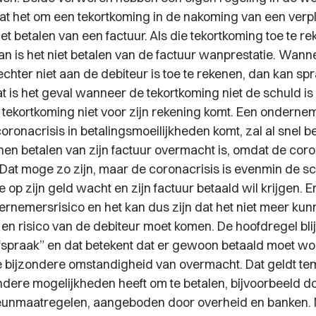
t het om een tekortkoming in de nakoming van een verpl
et betalen van een factuur. Als die tekortkoming toe te re
an is het niet betalen van de factuur wanprestatie. Wann
chter niet aan de debiteur is toe te rekenen, dan kan spr
t is het geval wanneer de tekortkoming niet de schuld is
e tekortkoming niet voor zijn rekening komt. Een onderne
ronacrisis in betalingsmoeilijkheden komt, zal al snel b
en betalen van zijn factuur overmacht is, omdat de coron
. Dat moge zo zijn, maar de coronacrisis is evenmin de s
e op zijn geld wacht en zijn factuur betaald wil krijgen. E
ernemersrisico en het kan dus zijn dat het niet meer kun
 en risico van de debiteur moet komen. De hoofdregel bli
afspraak” en dat betekent dat er gewoon betaald moet wo
 bijzondere omstandigheid van overmacht. Dat geldt t
ndere mogelijkheden heeft om te betalen, bijvoorbeeld do
eunmaatregelen, aangeboden door overheid en banken. 