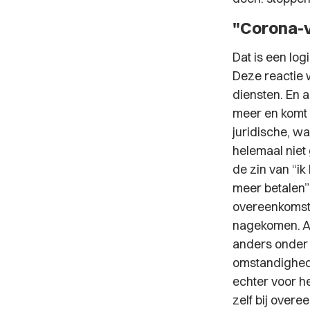
"Corona-
Dat is een log
Deze reactie w
diensten. En 
meer en komt d
juridische, wa
helemaal niet
de zin van “ik 
meer betalen”
overeenkomst 
nagekomen. Als
anders onder 
omstandighede
echter voor he
zelf bij over