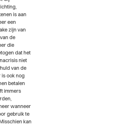
ichting,
kenen is aan
eer een
ake zijn van
 van de
mer die
etogen dat het
acrisis niet
chuld van de
r is ook nog
nen betalen
jft immers
rden,
emeer wanneer
or gebruik te
Misschien kan