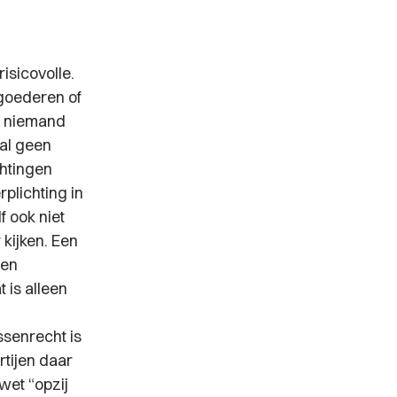
isicovolle.
 goederen of
al niemand
aal geen
chtingen
plichting in
f ook niet
kijken. Een
den
 is alleen
ssenrecht is
rtijen daar
wet “opzij