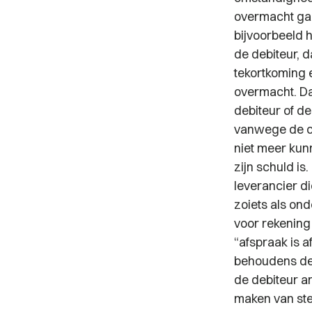
overmacht gaa
bijvoorbeeld h
de debiteur, d
tekortkoming e
overmacht. Da
debiteur of d
vanwege de co
niet meer kunn
zijn schuld is
leverancier di
zoiets als ond
voor rekening
“afspraak is 
behoudens de
de debiteur a
maken van st