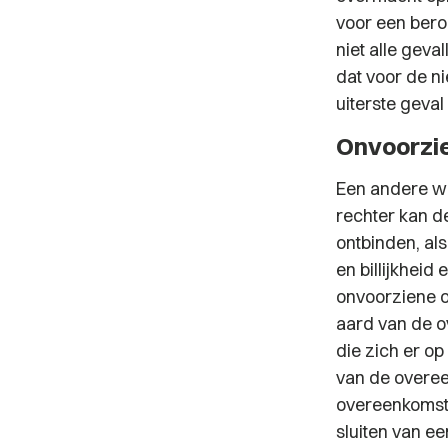
voor een beroe
niet alle geva
dat voor de n
uiterste geva
Onvoorzi
Een andere we
rechter kan d
ontbinden, al
en billijkhei
onvoorziene 
aard van de o
die zich er o
van de overeen
overeenkomst d
sluiten van e