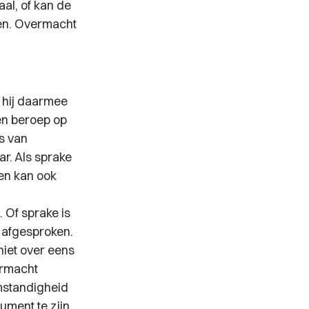
aal, of kan de
en. Overmacht
t hij daarmee
Een beroep op
s van
r. Als sprake
en kan ook
Of sprake is
n afgesproken.
niet over eens
ermacht
omstandigheid
ument te zijn