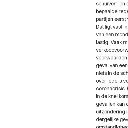
schuiven” en 
bepaalde rege
partijen eerst
Dat ligt vast 
van een monde
lastig. Vaak 
verkoopvoorwa
voorwaarden i
geval van een
niets in de sc
over ieders ve
coronacrisis.
in de knel kom
gevallen kan 
uitzondering 
dergelijke ge
omstandighede