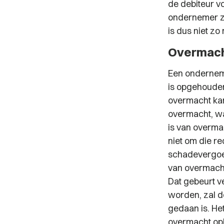
de debiteur vo
ondernemer zi
is dus niet z
Overmac
Een onderneme
is opgehouden
overmacht kan
overmacht, wa
is van overma
niet om die r
schadevergoe
van overmacht
Dat gebeurt v
worden, zal d
gedaan is. He
overmacht ople