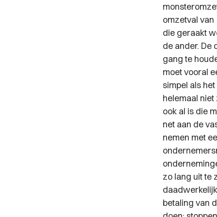
monsteromzette
omzetval van
die geraakt w
de ander. De 
gang te houde
moet vooral ee
simpel als het
helemaal niet
ook al is die 
net aan de va
nemen met een
ondernemersri
ondernemingen
zo lang uit te
daadwerkelijk 
betaling van 
doen: stoppen