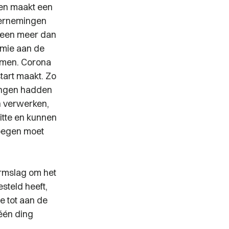
 en maakt een
dernemingen
 een meer dan
omie aan de
omen. Corona
tart maakt. Zo
mingen hadden
n verwerken,
itte en kunnen
oegen moet
armslag om het
esteld heeft,
e tot aan de
één ding