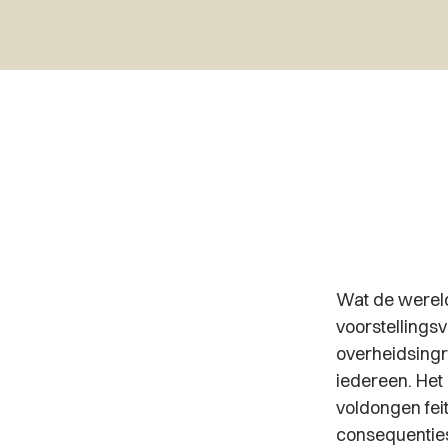
Wat de wereld
voorstellings
overheidsingr
iedereen. Het 
voldongen fei
consequenties