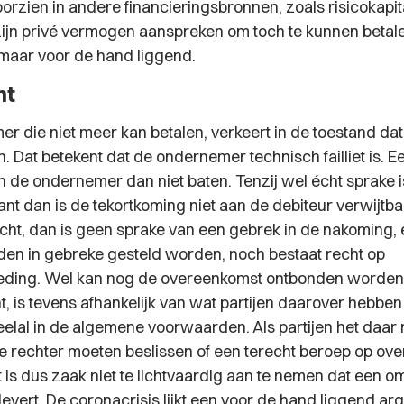
orzien in andere financieringsbronnen, zoals risicokapit
jn privé vermogen aanspreken om toch te kunnen betal
o maar voor de hand liggend.
ht
r die niet meer kan betalen, verkeert in de toestand da
. Dat betekent dat de ondernemer technisch failliet is. 
 de ondernemer dan niet baten. Tenzij wel écht sprake i
nt dan is de tekortkoming niet aan de debiteur verwijtbaa
cht, dan is geen sprake van een gebrek in de nakoming, 
eden in gebreke gesteld worden, noch bestaat recht op
ding. Wel kan nog de overeenkomst ontbonden worden. 
, is tevens afhankelijk van wat partijen daarover hebbe
eelal in de algemene voorwaarden. Als partijen het daar 
e rechter moeten beslissen of een terecht beroep op ov
t is dus zaak niet te lichtvaardig aan te nemen dat een 
vert. De coronacrisis lijkt een voor de hand liggend arg