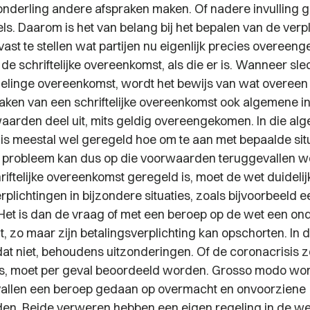
onderling andere afspraken maken. Of nadere invulling 
ls. Daarom is het van belang bij het bepalen van de verp
 vast te stellen wat partijen nu eigenlijk precies overeen
in de schriftelijke overeenkomst, als die er is. Wanneer sle
linge overeenkomst, wordt het bewijs van wat overeen
maken van een schriftelijke overeenkomst ook algemene i
arden deel uit, mits geldig overeengekomen. In die al
s meestal wel geregeld hoe om te aan met bepaalde situa
 probleem kan dus op die voorwaarden teruggevallen w
hriftelijke overeenkomst geregeld is, moet de wet duideli
rplichtingen in bijzondere situaties, zoals bijvoorbeeld e
 Het is dan de vraag of met een beroep op de wet een o
t, zo maar zijn betalingsverplichting kan opschorten. In
dat niet, behoudens uitzonderingen. Of de coronacrisis z
is, moet per geval beoordeeld worden. Grosso modo wor
vallen een beroep gedaan op overmacht en onvoorziene
n. Beide verweren hebben een eigen regeling in de wet