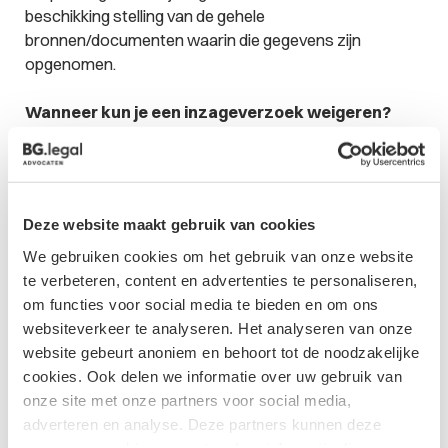
beschikking stelling van de gehele
bronnen/documenten waarin die gegevens zijn
opgenomen.
Wanneer kun je een inzageverzoek weigeren?
Uit jurisprudentie blijkt dat organisaties in bepaalde
gevallen het inzagerecht mogen inperken. Zo kunnen zij
inzage weigeren in documenten die inzicht geven in de
onderhandelingspositie van de organisatie bij een
Deze website maakt gebruik van cookies
juridisch geschil met de betrokkene. Het belang van een
We gebruiken cookies om het gebruik van onze website
ongestoorde gedachtewisseling kan prevaleren boven
te verbeteren, content en advertenties te personaliseren,
het inzagerecht. Uit het arrest volgt ook dat in het
om functies voor social media te bieden en om ons
verwerkingsregister zelf geen inzage hoeft te worden
websiteverkeer te analyseren. Het analyseren van onze
gegeven, omdat dit geen persoonsgegevens bevat.
website gebeurt anoniem en behoort tot de noodzakelijke
Ten slotte hoeft geen inzage te worden gegeven in de
cookies. Ook delen we informatie over uw gebruik van
wijze van verwijdering van persoonsgegevens - het
onze site met onze partners voor social media,
inzagerecht ziet immers op de verwerkte gegevens
adverteren en analyse. Deze partners kunnen deze
zelf.
gegevens combineren met andere informatie die u aan ze