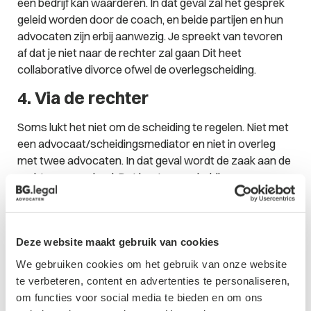
een bedrijf kan waarderen. In dat geval zal het gesprek
geleid worden door de coach, en beide partijen en hun
advocaten zijn erbij aanwezig. Je spreekt van tevoren
af dat je niet naar de rechter zal gaan Dit heet
collaborative divorce ofwel de overlegscheiding.
4. Via de rechter
Soms lukt het niet om de scheiding te regelen. Niet met
een advocaat/scheidingsmediator en niet in overleg
met twee advocaten. In dat geval wordt de zaak aan de
rechter voorgelegd. Dat heet een scheiding op
tegenspraak. U moet dan ook zelf naar de rechtbank en
de rechter beslist over alle punten waarover jullie het
niet eens zijn. Denk bijvoorbeeld aan zaken als
Deze website maakt gebruik van cookies
alimentatie, wie waar gaat wonen en (indien van
toepassing) het ouderschapsplan. Zo’n gerechtelijke
We gebruiken cookies om het gebruik van onze website
procedure neemt al gauw enige maanden in beslag. Als
te verbeteren, content en advertenties te personaliseren,
de situatie er om vraagt, kan de rechter op aanvraag
om functies voor social media te bieden en om ons
voorlopige voorzieningen treffen: tijdelijke afspraken tot