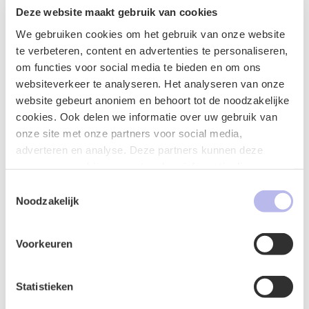
andere persoonsgegevens.
Deze website maakt gebruik van cookies
Vermeld uw contactinformatie voor verdere
vragen.
We gebruiken cookies om het gebruik van onze website
Bied duidelijke informatie over hoe
te verbeteren, content en advertenties te personaliseren,
betrokkenen contact kunnen opnemen bij
om functies voor social media te bieden en om ons
verdere vragen of zorgen. Dit moet een
websiteverkeer te analyseren. Het analyseren van onze
specifiek telefoonnummer of e-mailadres
website gebeurt anoniem en behoort tot de noodzakelijke
omvatten.
cookies. Ook delen we informatie over uw gebruik van
Toon transparantie en verantwoordelijkheid
.
onze site met onze partners voor social media,
Laat zien dat uw organisatie de privacy van
adverteren en analyse. Deze partners kunnen deze
de betrokkenen serieus neemt en bereid is
gegevens combineren met andere informatie die u aan ze
verantwoordelijkheid te nemen voor het
heeft verstrekt of die ze hebben verzameld op basis van
Toestemmingsselectie
beschermen van hun gegevens. Laat weten
uw gebruik van hun services.
Noodzakelijk
welke maatregelen u gaat treffen (of al heeft
getroffen) om de risico’s en schade te
Voorkeuren
beperken. Mocht u hierover extern advies
inwinnen, deel dit dan ook.
Statistieken