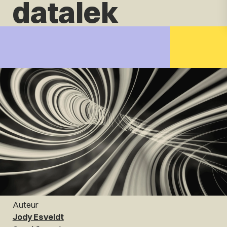
datalek
Auteur
Jody Esveldt