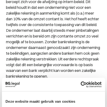
beroept zich voor de afwijzing op intern beleid. Dit
beleid houdt in dat een onderneming niet voor een
zakelijke rekening in aanmerking komt als (o.a.) meer
dan 10% van de omzet contant is. Het hof heeft echter
twijfels over de consistente toepassing van dit beleid.
De ondernemer laat daarbij steeds meer pinbetalingen
verrichten en is bereid om zijn contante omzet zo veel
mogelijk af te bouwen. Zonder bankrekening is de
ondernemer daarnaast genoodzaakt zijn onderneming
te beëindigen, aangezien andere banken hem ook geen
zakelijke rekening verstrekken. Uit eerdere rechtspraak
volgt dat dit een belangrijke voorwaarde is op basis
waarvan een bank verplicht kan worden een zakelijke
bankrekening te openen.
De beslissing
Volgens het hof dient de belangenafweging uit te vallen
Deze website maakt gebruik van cookies
in het voordeel van de ondernemer. Het vonnis van de