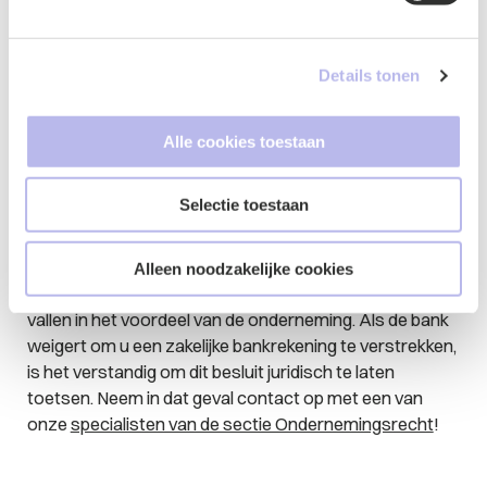
van de bank om geen bankrekening aan te bieden. De
afgelopen jaren zijn rechters in beginsel vrij
terughoudend geweest met het opleggen van deze
Details tonen
verplichting. In bovenstaande uitspraak van het hof
werd de verplichting om een zakelijke bankrekening te
verstrekken echter wel opgelegd. De ondernemer in
Alle cookies toestaan
kwestie was bereid om zijn contante omzet zo veel
mogelijk af te bouwen en bovendien kon de ondernemer
Selectie toestaan
verder bij geen enkele bank terecht. Omdat er
daarnaast twijfels bestonden over de consistente
toepassing van het beleid van SNS, oordeelde het hof
Alleen noodzakelijke cookies
dat de belangenafweging in dit geval wel uit moest
vallen in het voordeel van de onderneming. Als de bank
weigert om u een zakelijke bankrekening te verstrekken,
is het verstandig om dit besluit juridisch te laten
toetsen. Neem in dat geval contact op met een van
onze
specialisten van de sectie Ondernemingsrecht
!