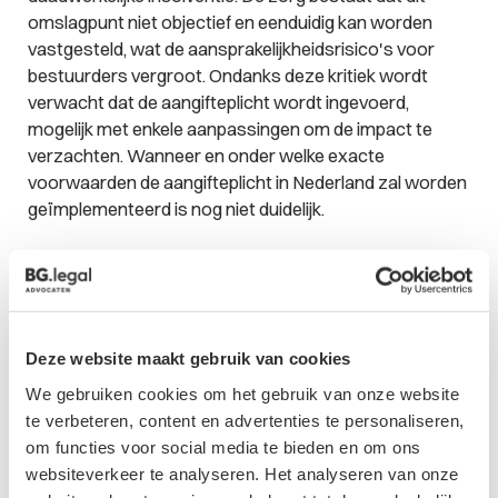
omslagpunt niet objectief en eenduidig kan worden
vastgesteld, wat de aansprakelijkheidsrisico's voor
bestuurders vergroot. Ondanks deze kritiek wordt
verwacht dat de aangifteplicht wordt ingevoerd,
mogelijk met enkele aanpassingen om de impact te
verzachten. Wanneer en onder welke exacte
voorwaarden de aangifteplicht in Nederland zal worden
geïmplementeerd is nog niet duidelijk.
Gevolgen voor financieel adviseurs
De invoering van de aangifteplicht heeft mogelijk ook
gevolgen voor (financieel) adviseurs van de
onderneming, waaronder accountants. Zij hebben
Deze website maakt gebruik van cookies
immers inzage in de administratie van de onderneming
We gebruiken cookies om het gebruik van onze website
en kunnen vroege signalen van insolventie of dreigende
te verbeteren, content en advertenties te personaliseren,
insolventie opmerken. Hoewel de aangifteplicht een
om functies voor social media te bieden en om ons
verantwoordelijkheid is van het bestuur, zou het tijdig
websiteverkeer te analyseren. Het analyseren van onze
informeren van de ondernemer over de aangifteplicht