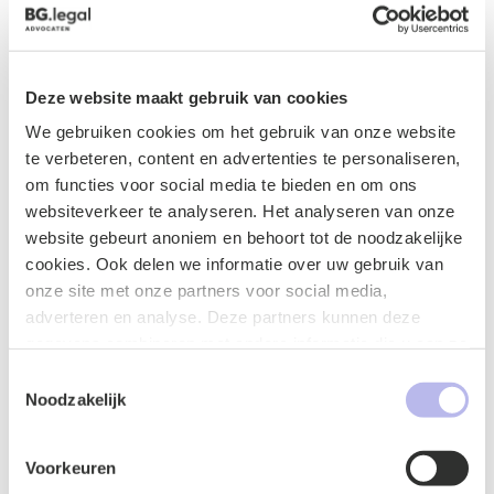
de ingeschreven houder.
De rechter is hierin strikt: het merkenregister moet
eenduidig zijn en elke onzekerheid over wie
Deze website maakt gebruik van cookies
rechthebbende is, komt voor risico van de merkhouder.
We gebruiken cookies om het gebruik van onze website
Eén fout in de tenaamstelling kan daardoor het verschil
te verbeteren, content en advertenties te personaliseren,
maken tussen een sterke zaak en een procedure die al
om functies voor social media te bieden en om ons
bij de ontvankelijkheid strandt.
websiteverkeer te analyseren. Het analyseren van onze
website gebeurt anoniem en behoort tot de noodzakelijke
[1]
ECLI:NL:RBHDA:2025:23115
cookies. Ook delen we informatie over uw gebruik van
onze site met onze partners voor social media,
adverteren en analyse. Deze partners kunnen deze
Contact met Mustafa Kahya
gegevens combineren met andere informatie die u aan ze
heeft verstrekt of die ze hebben verzameld op basis van
Toestemmingsselectie
Mustafa Kahya
uw gebruik van hun services.
Noodzakelijk
Voorkeuren