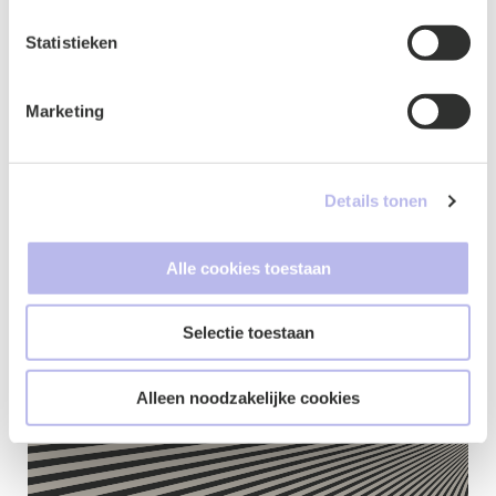
Statistieken
Marketing
Details tonen
Alle cookies toestaan
Contactformulier
Selectie toestaan
Alleen noodzakelijke cookies