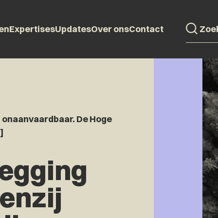
en
Expertises
Updates
Over ons
Contact
ij onaanvaardbaar. De Hoge
]
zegging
tenzij