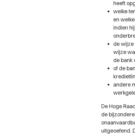
heeft opg
welke te
en welke
indien hi
onderbr
de wijze
wijze wa
de bank 
of de ba
kredietl
andere m
werkgele
De Hoge Raad b
de bijzondere
onaanvaardb
uitgeoefend. D