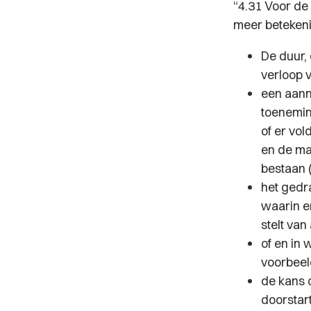
“4.31 Voor de
meer betekeni
De duur,
verloop v
een aanm
toenemin
of er vo
en de ma
bestaan (
het gedr
waarin e
stelt van
of en in
voorbeeld
de kans 
doorstar