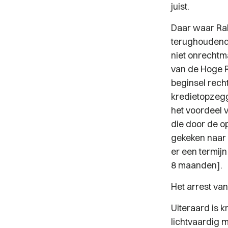
juist.
Daar waar Rab
terughoudend
niet onrechtma
van de Hoge R
beginsel recht
kredietopzegg
het voordeel 
die door de o
gekeken naar 
er een termij
8 maanden].
Het arrest va
Uiteraard is 
lichtvaardig 