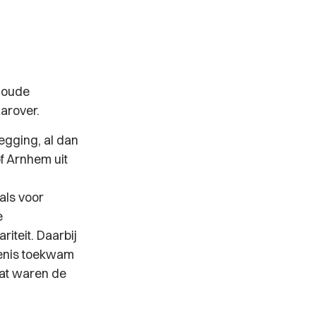
loude
arover.
zegging, al dan
f Arnhem uit
als voor
e
riteit. Daarbij
kenis toekwam
Dat waren de