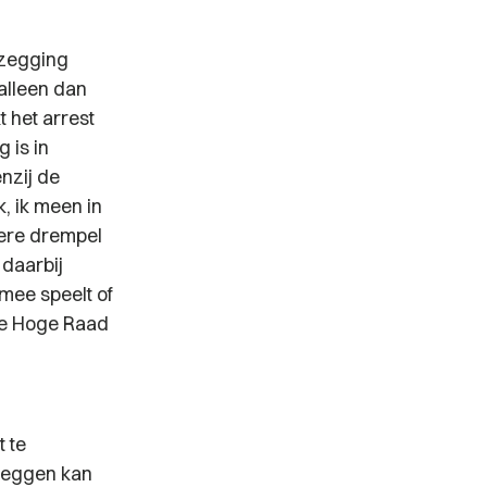
pzegging
lleen dan
 het arrest
 is in
nzij de
, ik meen in
ere drempel
daarbij
mee speelt of
 de Hoge Raad
 te
zeggen kan