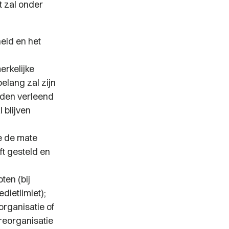
t zal onder
eid en het
rkelijke
elang zal zijn
rden verleend
 blijven
e de mate
t gesteld en
ten (bij
dietlimiet);
organisatie of
reorganisatie