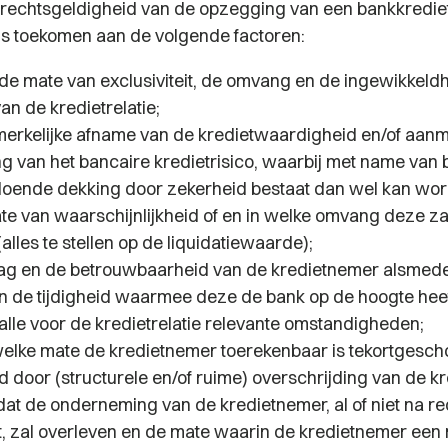
 rechtsgeldigheid van de opzegging van een bankkredie
s toekomen aan de volgende factoren:
 de mate van exclusiviteit, de omvang en de ingewikkeldh
an de kredietrelatie;
erkelijke afname van de kredietwaardigheid en/of aanme
g van het bancaire kredietrisico, waarbij met name van b
ldoende dekking door zekerheid bestaat dan wel kan wo
te van waarschijnlijkheid of en in welke omvang deze zal
alles te stellen op de liquidatiewaarde);
ag en de betrouwbaarheid van de kredietnemer alsmed
n de tijdigheid waarmee deze de bank op de hoogte heef
 alle voor de kredietrelatie relevante omstandigheden;
 welke mate de kredietnemer toerekenbaar is tekortgescho
 door (structurele en/of ruime) overschrijding van de kre
dat de onderneming van de kredietnemer, al of niet na re
t, zal overleven en de mate waarin de kredietnemer een 