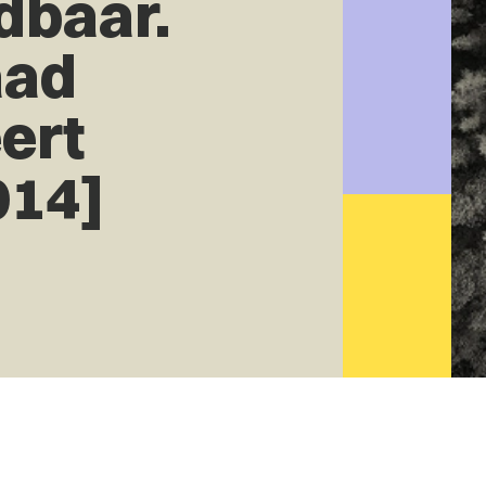
dbaar.
aad
ert
014]