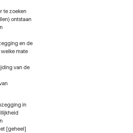
r te zoeken
llen) ontstaan
an
zegging en de
n welke mate
ijding van de
van
opzegging in
lijkheid
en
iet [geheel]