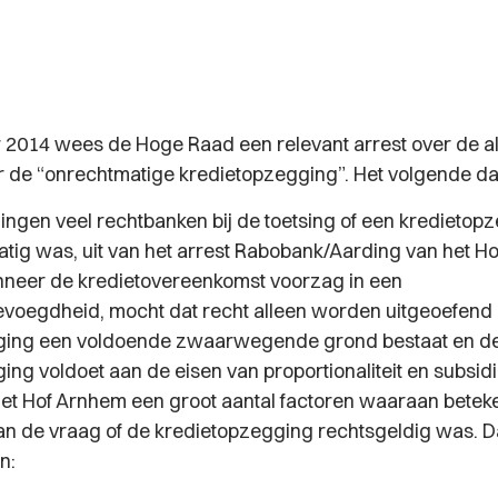
 2014 wees de Hoge Raad een relevant arrest over de a
r de “onrechtmatige kredietopzegging”. Het volgende da
gingen veel rechtbanken bij de toetsing of een kredietop
atig was, uit van het arrest Rabobank/Aarding van het Ho
nneer de kredietovereenkomst voorzag in een
oegdheid, mocht dat recht alleen worden uitgeoefend 
ging een voldoende zwaarwegende grond bestaat en d
ng voldoet aan de eisen van proportionaliteit en subsidia
et Hof Arnhem een groot aantal factoren waaraan bete
van de vraag of de kredietopzegging rechtsgeldig was. 
n: