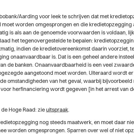
obank/Aarding voor leek te schrijven dat met kredieto
 moet worden omgesprongen en die kredietopzegging a
tig is als aan de genoemde voorwaarden is voldaan, lijkt
aad het tegenovergestelde te bepalen: kredietopzegging
matig, indien de kredietovereenkomst daarin voorziet, te
ing onaanvaardbaar is. Dat is een geheel andere insteek
van de banken. Onaanvaardbaarheid is een veel zwaard
pgezegde aangetoond moet worden. Uiteraard wordt er 
de omstandigheden van het geval, waarbij bijvoorbeeld 
n voor herfinanciering wordt gegeven [in het arrest van
n de Hoge Raad: zie
uitspraak
.
kredietopzegging nog steeds maatwerk, en moet daar niet
mee worden omgesprongen. Sparren over wel of niet op