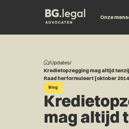
Onze mens
/
Updates
/
Kredietopzegging mag altijd tenz
Raad herformuleert [oktober 2014
Blog
Kredietop
mag altijd 