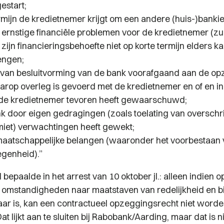
estart;
rmijn de kredietnemer krijgt om een andere (huis-)bankie
 ernstige financiële problemen voor de kredietnemer (zu
j zijn financieringsbehoefte niet op korte termijn elders k
engen;
 van besluitvorming van de bank voorafgaand aan de op
arop overleg is gevoerd met de kredietnemer en of en i
de kredietnemer tevoren heeft gewaarschuwd;
nk door eigen gedragingen (zoals toelating van overschr
imiet) verwachtingen heeft gewekt;
aatschappelijke belangen (waaronder het voorbestaan 
genheid).”
epaalde in het arrest van 10 oktober jl.: alleen indien 
 omstandigheden naar maatstaven van redelijkheid en bil
aar
is, kan een contractueel opzeggingsrecht niet word
at lijkt aan te sluiten bij Rabobank/Aarding, maar dat is n