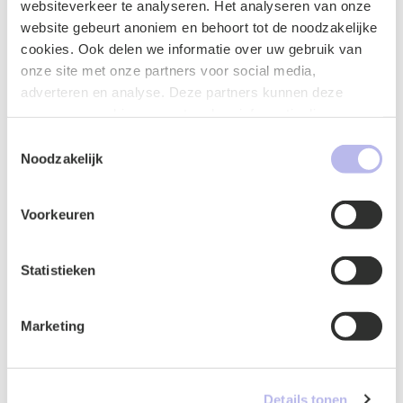
websiteverkeer te analyseren. Het analyseren van onze
website gebeurt anoniem en behoort tot de noodzakelijke
cookies. Ook delen we informatie over uw gebruik van
onze site met onze partners voor social media,
adverteren en analyse. Deze partners kunnen deze
gegevens combineren met andere informatie die u aan ze
heeft verstrekt of die ze hebben verzameld op basis van
Toestemmingsselectie
uw gebruik van hun services.
Noodzakelijk
Naam
*
Voorkeuren
Statistieken
E-mailadres
*
Marketing
Telefoonnummer
*
Details tonen