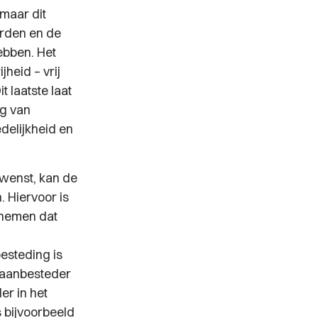
 maar dit
rden en de
ebben. Het
heid – vrij
t laatste laat
ng van
delijkheid en
 wenst, kan de
. Hiervoor is
 nemen dat
besteding is
e aanbesteder
er in het
 bijvoorbeeld