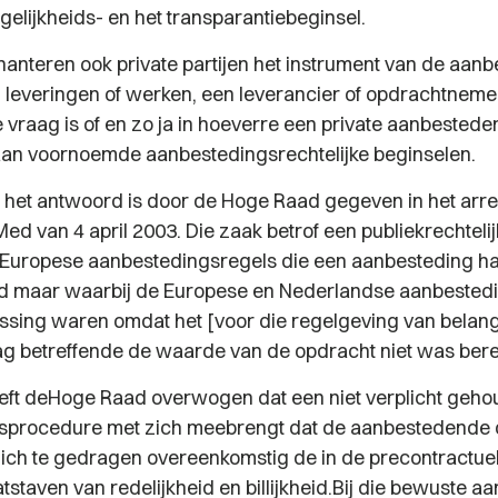
gelijkheids- en het transparantiebeginsel.
hanteren ook private partijen het instrument van de aan
, leveringen of werken, een leverancier of opdrachtneme
 vraag is of en zo ja in hoeverre een private aanbestede
an voornoemde aanbestedingsrechtelijke beginselen.
 het antwoord is door de Hoge Raad gegeven in het arre
 van 4 april 2003. Die zaak betrof een publiekrechtelijke
 Europese aanbestedingsregels die een aanbesteding h
d maar waarbij de Europese en Nederlandse aanbested
assing waren omdat het [voor die regelgeving van belang
 betreffende de waarde van de opdracht niet was berei
eeft deHoge Raad overwogen dat een niet verplicht geh
sprocedure met zich meebrengt dat de aanbestedende 
ich te gedragen overeenkomstig de in de precontractuel
staven van redelijkheid en billijkheid.Bij die bewuste a