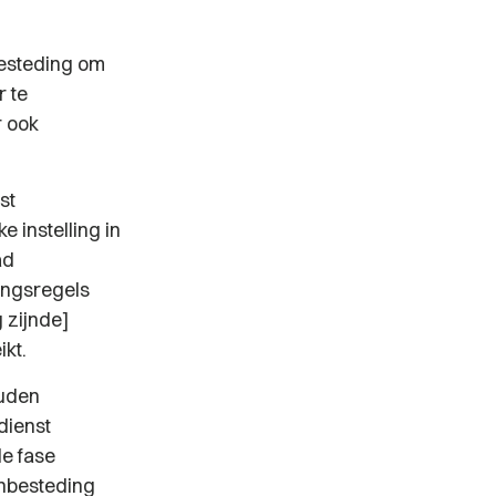
besteding om
r te
r ook
st
 instelling in
ad
ingsregels
 zijnde]
kt.
ouden
dienst
e fase
anbesteding