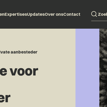
en
Expertises
Updates
Over ons
Contact
rivate aanbesteder
e voor
er