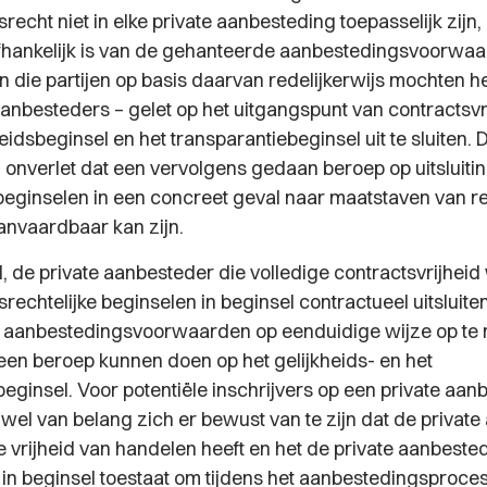
echt niet in elke private aanbesteding toepasselijk zijn,
hankelijk is van de gehanteerde aanbestedingsvoorwaa
 die partijen op basis daarvan redelijkerwijs mochten h
aanbesteders – gelet op het uitgangspunt van contractsvrij
eidsbeginsel en het transparantiebeginsel uit te sluiten. Di
 onverlet dat een vervolgens gedaan beroep op uitsluiti
ginselen in een concreet geval naar maatstaven van re
aanvaardbaar kan zijn.
 de private aanbesteder die volledige contractsvrijheid
echtelijke beginselen in beginsel contractueel uitsluiten
e aanbestedingsvoorwaarden op eenduidige wijze op te
geen beroep kunnen doen op het gelijkheids- en het
eginsel. Voor potentiële inschrijvers op een private aan
 wel van belang zich er bewust van te zijn dat de privat
le vrijheid van handelen heeft en het de private aanbested
 in beginsel toestaat om tijdens het aanbestedingsproces