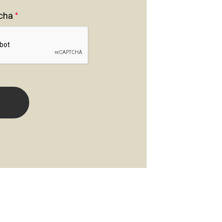
cha
*