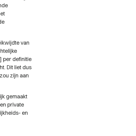
ende
het
de
eikwijdte van
telijke
 per definitie
 Dit liet dus
zou zijn aan
ijk gemaakt
en private
ijkheids- en