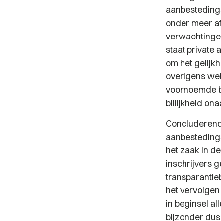
aanbestedingsr
onder meer af
verwachtingen
staat private 
om het gelijkh
overigens wel
voornoemde be
billijkheid on
Concluderend,
aanbestedingsr
het zaak in d
inschrijvers 
transparantieb
het vervolgen
in beginsel al
bijzonder dus