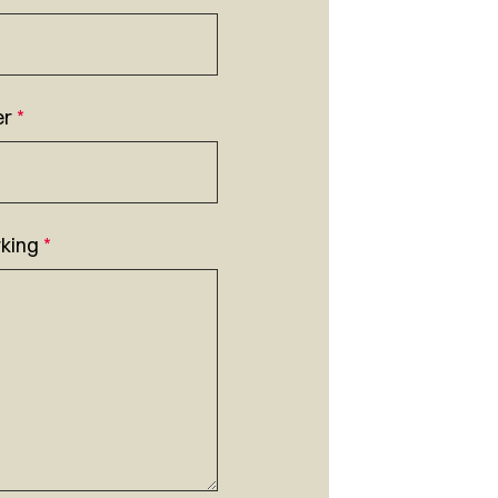
er
*
king
*