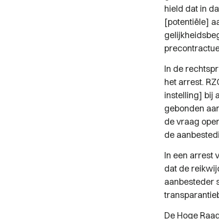
hield dat in 
[potentiële] a
gelijkheidsbe
precontractue
In de rechtspr
het arrest. R
instelling] bi
gebonden aan 
de vraag open
de aanbestedi
In een arrest
dat de reikwi
aanbesteder s
transparantie
De Hoge Raad 