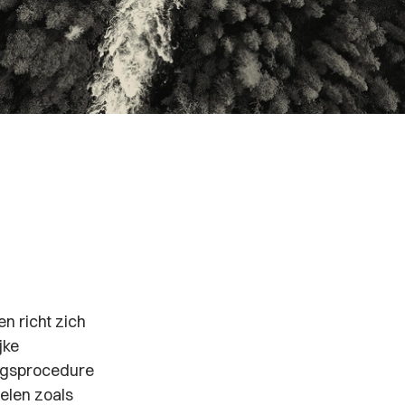
n richt zich
jke
ngsprocedure
elen zoals