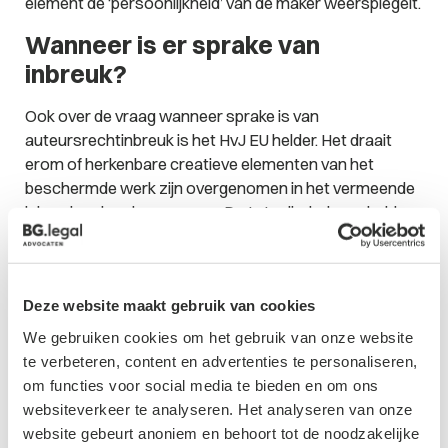
element de ‘persoonlijkheid’ van de maker weerspiegelt.
Wanneer is er sprake van
inbreuk?
Ook over de vraag wanneer sprake is van
auteursrechtinbreuk is het HvJ EU helder. Het draait
erom of herkenbare creatieve elementen van het
beschermde werk zijn overgenomen in het vermeende
inbreukmakende voorwerp. De totaalindruk van beide
objecten, de mate van originaliteit van het
oorspronkelijke werk en de mogelijkheid dat een
vergelijkbaar ontwerp onafhankelijk had kunnen
Deze website maakt gebruik van cookies
ontstaan, spelen daarbij geen rol. Het verweer dat een
vergelijkbaar ontwerp ook onafhankelijk tot stand had
We gebruiken cookies om het gebruik van onze website
kunnen komen, doet niet af aan de auteursrechtelijke
te verbeteren, content en advertenties te personaliseren,
bescherming van het originele werk.
om functies voor social media te bieden en om ons
websiteverkeer te analyseren. Het analyseren van onze
Conclusie
website gebeurt anoniem en behoort tot de noodzakelijke