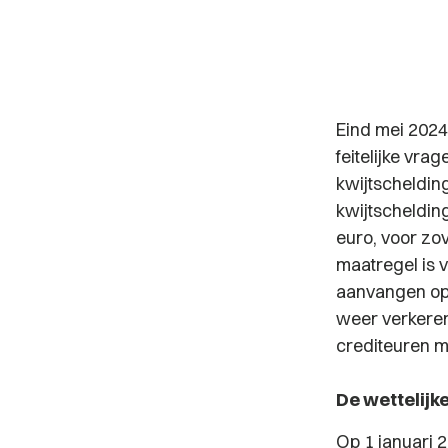
Eind mei 2024
feitelijke vra
kwijtscheldin
kwijtschelding
euro, voor zov
maatregel is 
aanvangen op 
weer verkeren
crediteuren m
De wettelijk
Op 1 januari 