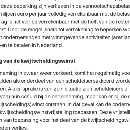
deze beperking zijn verliezen in de vennootschapsbelast
miljoen euro per jaar volledig verrekenbaar met de belas
ag is het verlies verrekenbaar met de helft van de reste
nst. Door de mogelijkheid tot verrekening te beperken wo
 ondernemingen met winstgevende activiteiten jarenla
ven te betalen in Nederland.
ing van de kwijtscheldingswinst
neming in zwaar weer verkeert, komt het regelmatig voo
ulden als onderdeel van een schuldeisersakkoord word
n. Als er sprake is van zo’n situatie zien schuldeisers af
 van) hun schuld bij de onderneming, maar kan er bij d
wijtscheldings)winst ontstaan. In dat geval kan de onder
jtscheldingswinstvrijstelling toepassen. Deze vrijstelli
en van toepassing voor het deel van de kwijtscheldingswi
eden verlies.