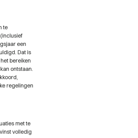
n te
(inclusief
ngsjaar een
ldigd. Dat is
 het bereiken
kan ontstaan.
akkoord,
ke regelingen
uaties met te
inst volledig