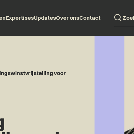
en
Expertises
Updates
Over ons
Contact
ngswinstvrijstelling voor
g