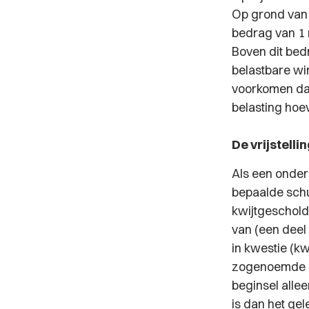
Op grond van 
bedrag van 1 
Boven dit bedr
belastbare wi
voorkomen dat
belasting hoe
De vrijstell
Als een onder
bepaalde sch
kwijtgescholde
van (een deel
in kwestie (k
zogenoemde kwi
beginsel alle
is dan het gel