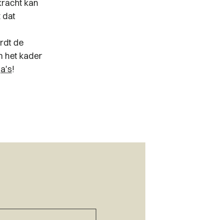
kracht kan
 dat
rdt de
n het kader
a's
!