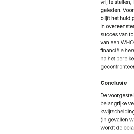
vrij te stellen
geleden. Voor
blijft het hui
in overeenste
succes van t
van een WHOA-
financiële he
na het bereik
geconfrontee
Conclusie
De voorgestel
belangrijke ve
kwijtschelding
(in gevallen w
wordt de bela