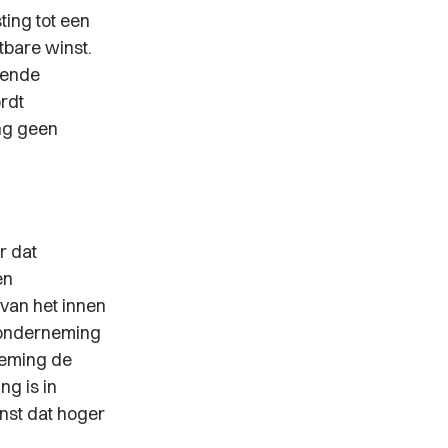
ing tot een
tbare winst.
rende
rdt
ng geen
r dat
en
 van het innen
e onderneming
neming de
ng is in
nst dat hoger