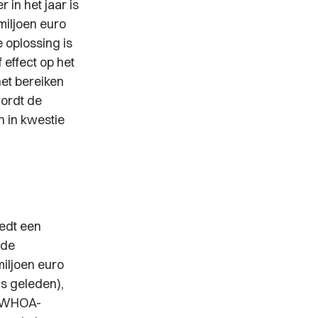
r in het jaar is
miljoen euro
 oplossing is
effect op het
et bereiken
ordt de
 in kwestie
iedt een
 de
miljoen euro
is geleden),
l WHOA-