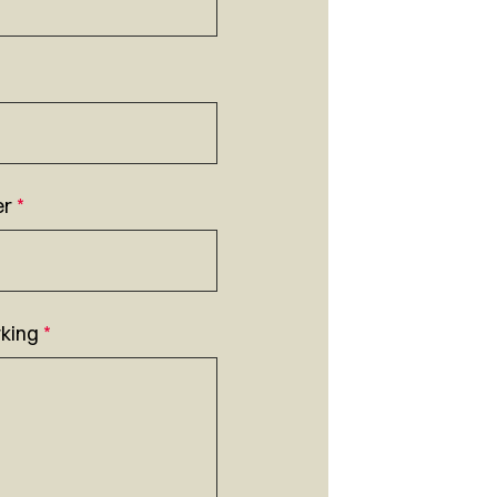
er
*
king
*