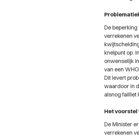
Problematiek
De beperking 
verrekenen ve
kwijtscheldin
knelpunt op. I
onwenselijk i
van een WHOA-
Dit levert pr
waardoor in d
alsnog faillie
Het voorstel
De Minister er
verrekenen ve