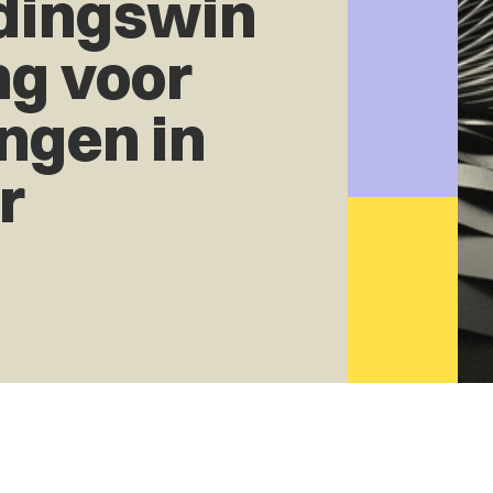
dingswin
ing voor
ngen in
r