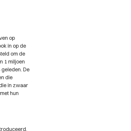
even op
ook in op de
steld om de
n 1 miljoen
s geleden. De
en die
die in zwaar
 met hun
ntroduceerd.