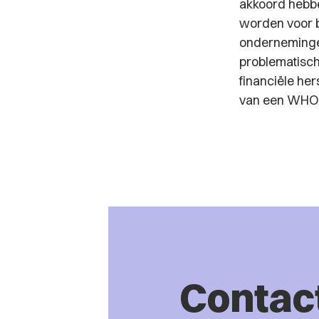
akkoord hebbe
worden voor b
ondernemingen
problematisch
financiële her
van een WHOA
Contac