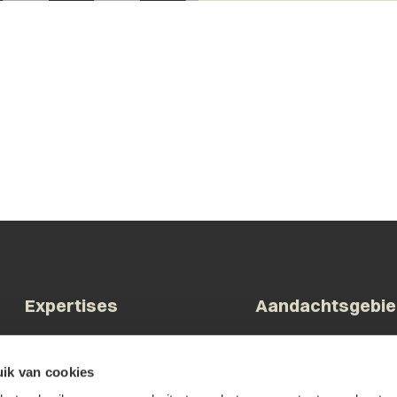
Expertises
Aandachtsgebi
Arbeid & Ontslag
Bestuur & Overheid
ik van cookies
Commerciële contracten
Bouw & Vastgoed