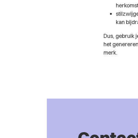
herkomst
stilzwij
kan bijd
Dus, gebruik 
het genereren
merk.
Contac