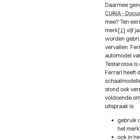
Daarmee gener
CURIA - Docu
mee? Ten eers
merk
[1]
vijf j
worden gebrui
vervallen. Fe
automodel van
Testarossa is
Ferrari heeft
schaalmodelle
stond ook ver
voldoende o
uitspraak is:
gebruik 
het merk
ook in he