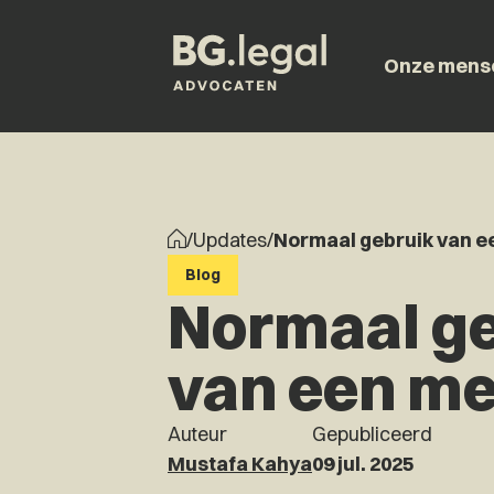
Onze mens
/
Updates
/
Normaal gebruik van e
Blog
Normaal g
van een m
Auteur
Gepubliceerd
Mustafa Kahya
09 jul. 2025