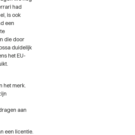
rrari had
l, is ook
nd een
te
n die door
ossa duidelijk
ns het EU-
ikt.
n het merk.
ijn
jdragen aan
 een licentie.