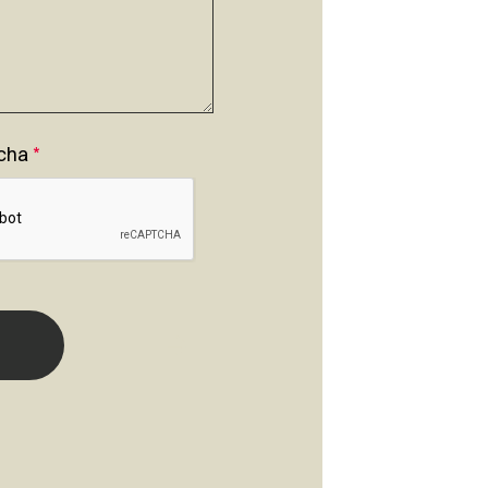
cha
*