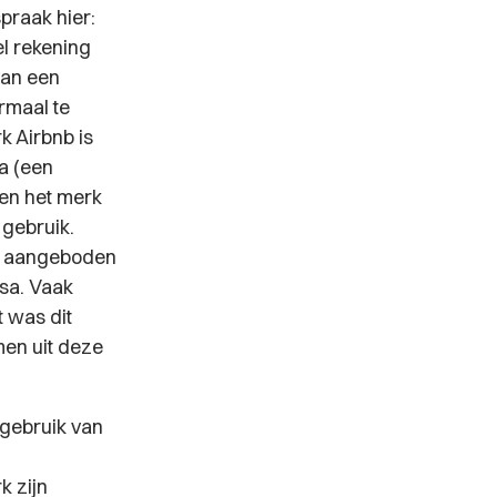
praak hier:
l rekening
van een
rmaal
te
k Airbnb is
a (een
gen het merk
gebruik.
en aangeboden
ssa. Vaak
t was dit
men uit deze
gebruik van
k zijn