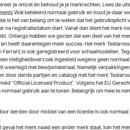
eer je omzet én behoud je je merkrechten. Lees de uits
ments
Wat betekend normaal gebruik en houd je daar we
te is het van belang om te weten dat het gebruiksplicht 
aar na registratiedatum start. Vanaf dan dient het merk
no
kt. Onlangs hebben we gezien dat een deel van het mer
rrari heeft daarentegen meer succes. Het merk Testaross
 Ferrari) is ook geregistreerd voor schaalmodellen. Te
 een nietigheidsverzoek ingesteld wegens geen
normaal
 dit weerlegd met bewijsmateriaal. Namelijk verpakking
n door derde partijen en catalogi mét het merk Testaro
meld “Official Licensed Product”. Volgens het EU Gerech
m
normaal
gebruik aan te tonen. Belangrijk om mee te ne
door derden door middel van een licentie is ook
normaal
;
t geval het merk naast een ander merk staat, kan het mer