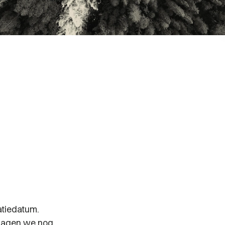
atiedatum.
 zagen we nog