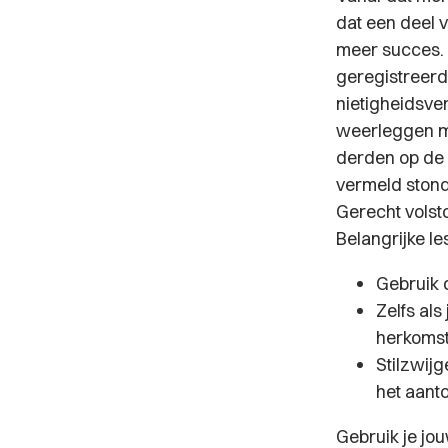
dat een deel v
meer succes. 
geregistreerd
nietigheidsve
weerleggen me
derden op de 
vermeld stond.
Gerecht volst
Belangrijke le
Gebruik 
Zelfs als
herkomst
Stilzwij
het aant
Gebruik je jou