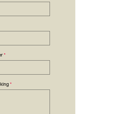
er
*
king
*