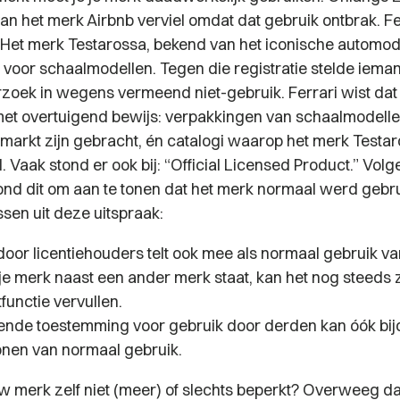
an het merk Airbnb verviel omdat dat gebruik ontbrak. Fe
Het merk Testarossa, bekend van het iconische automode
 voor schaalmodellen. Tegen die registratie stelde iema
rzoek in wegens vermeend niet-gebruik. Ferrari wist dat 
t overtuigend bewijs: verpakkingen van schaalmodelle
markt zijn gebracht, én catalogi waarop het merk Testar
 Vaak stond er ook bij:
“Official Licensed Product.”
Volge
ond dit om aan te tonen dat het merk normaal werd gebru
ssen uit deze uitspraak:
door licentiehouders telt ook mee als normaal gebruik va
 je merk naast een ander merk staat, kan het nog steeds z
functie vervullen.
gende toestemming voor gebruik door derden kan óók bi
onen van normaal gebruik.
w merk zelf niet (meer) of slechts beperkt? Overweeg dan