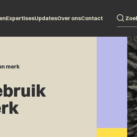
en
Expertises
Updates
Over ons
Contact
en merk
ebruik
erk