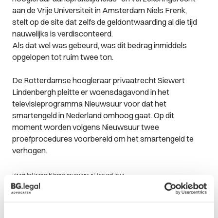
aan de Vrije Universiteit in Amsterdam Niels Frenk,
stelt op de site dat zelfs de geldontwaarding al die tijd
nauwelijks is verdisconteerd.
Als dat wel was gebeurd, was dit bedrag inmiddels
opgelopen tot ruim twee ton.
De Rotterdamse hoogleraar privaatrecht Siewert
Lindenbergh pleitte er woensdagavond in het
televisieprogramma Nieuwsuur voor dat het
smartengeld in Nederland omhoog gaat. Op dit
moment worden volgens Nieuwsuur twee
proefprocedures voorbereid om het smartengeld te
verhogen.
Dit artikel is gepubliceerd op
www.nu.nl
, januari 2014
Zie ook het nieuwsuur item:
Smartengeld in Nederland
te laag
.