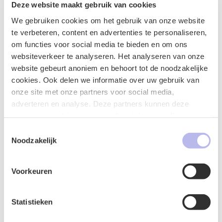
Deze website maakt gebruik van cookies
We gebruiken cookies om het gebruik van onze website
te verbeteren, content en advertenties te personaliseren,
Contactformulier
om functies voor social media te bieden en om ons
websiteverkeer te analyseren. Het analyseren van onze
website gebeurt anoniem en behoort tot de noodzakelijke
cookies. Ook delen we informatie over uw gebruik van
onze site met onze partners voor social media,
adverteren en analyse. Deze partners kunnen deze
gegevens combineren met andere informatie die u aan ze
heeft verstrekt of die ze hebben verzameld op basis van
Toestemmingsselectie
uw gebruik van hun services.
Noodzakelijk
Voorkeuren
Naam
*
Statistieken