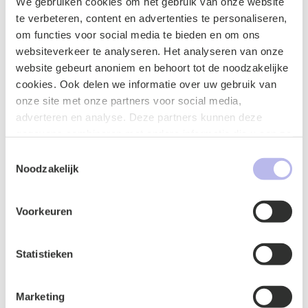
Contactformulier
We gebruiken cookies om het gebruik van onze website
te verbeteren, content en advertenties te personaliseren,
om functies voor social media te bieden en om ons
websiteverkeer te analyseren. Het analyseren van onze
website gebeurt anoniem en behoort tot de noodzakelijke
cookies. Ook delen we informatie over uw gebruik van
onze site met onze partners voor social media,
adverteren en analyse. Deze partners kunnen deze
gegevens combineren met andere informatie die u aan ze
heeft verstrekt of die ze hebben verzameld op basis van
Toestemmingsselectie
uw gebruik van hun services.
Noodzakelijk
Voorkeuren
Naam
*
Statistieken
Marketing
E-mailadres
*