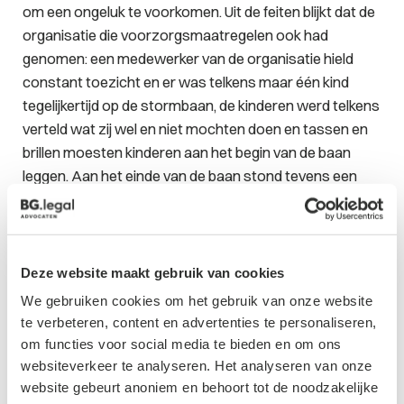
om een ongeluk te voorkomen. Uit de feiten blijkt dat de
organisatie die voorzorgsmaatregelen ook had
genomen: een medewerker van de organisatie hield
constant toezicht en er was telkens maar één kind
tegelijkertijd op de stormbaan, de kinderen werd telkens
verteld wat zij wel en niet mochten doen en tassen en
brillen moesten kinderen aan het begin van de baan
leggen. Aan het einde van de baan stond tevens een
vrijwilliger om de kinderen op te vangen.
Conclusie
De rechter concludeert dan ook dat de organisatie
Deze website maakt gebruik van cookies
voldoende veiligheidsmaatregelen heeft genomen en
We gebruiken cookies om het gebruik van onze website
om die reden niet aansprakelijk is. Een ongelukkige val
te verbeteren, content en advertenties te personaliseren,
waarbij de schade dus voor rekening van de ouders
om functies voor social media te bieden en om ons
komt. Deze casus laat zien dat het zeker geen
websiteverkeer te analyseren. Het analyseren van onze
vanzelfsprekendheid is dat de organisatie van een
website gebeurt anoniem en behoort tot de noodzakelijke
dergelijk evenement zonder meer aansprakelijk is. De