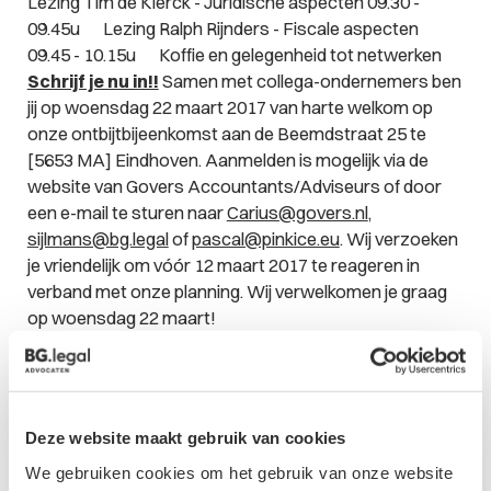
Lezing Tim de Klerck -
Juridische aspecten
09.30 -
09.45u Lezing Ralph Rijnders -
Fiscale aspecten
09.45 - 10.15u Koffie en gelegenheid tot netwerken
Schrijf je nu in!!
Samen met collega-ondernemers ben
jij op woensdag 22 maart 2017 van harte welkom op
onze ontbijtbijeenkomst aan de Beemdstraat 25 te
[5653 MA] Eindhoven. Aanmelden is mogelijk via de
website van Govers Accountants/Adviseurs of door
een e-mail te sturen naar
Carius@govers.nl
,
sijlmans@bg.legal
of
pascal@pinkice.eu
. Wij verzoeken
je vriendelijk om vóór 12 maart 2017 te reageren in
verband met onze planning. Wij verwelkomen je graag
op woensdag 22 maart!
Deze website maakt gebruik van cookies
Contactformulier
We gebruiken cookies om het gebruik van onze website