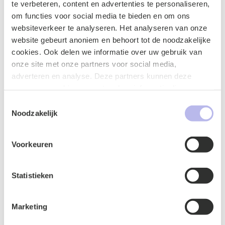
te verbeteren, content en advertenties te personaliseren,
om functies voor social media te bieden en om ons
websiteverkeer te analyseren. Het analyseren van onze
website gebeurt anoniem en behoort tot de noodzakelijke
cookies. Ook delen we informatie over uw gebruik van
onze site met onze partners voor social media,
adverteren en analyse. Deze partners kunnen deze
gegevens combineren met andere informatie die u aan ze
heeft verstrekt of die ze hebben verzameld op basis van
Toestemmingsselectie
uw gebruik van hun services.
Noodzakelijk
Naam
*
Voorkeuren
Statistieken
E-mailadres
*
Marketing